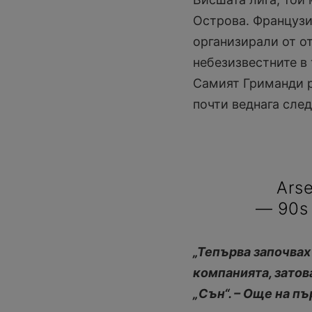
Острова. Французин
организирали от от
небезизвестните в
Самият Гриманди р
почти веднага след
Arse
— 90s 
„Тепърва започвах
компанията, затов
„Сън“. – Още на пъ