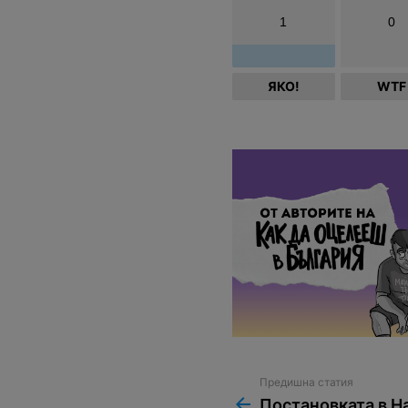
1
0
ЯКО!
WTF
Предишна статия
See
more
Постановката в Н