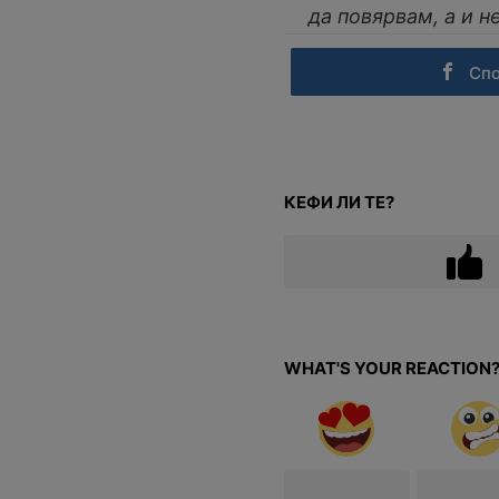
да повярвам, а и н
Сп
КЕФИ ЛИ ТЕ?
WHAT'S YOUR REACTION