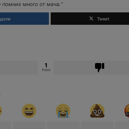
е помних много от мача.“
одели
Tweet
1
Point
?