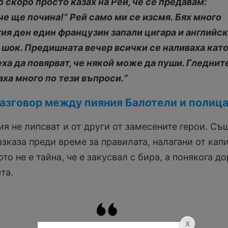
о скоро просто казах на Рей, че се предавам:
че ще почина!“ Рей само ми се изсмя.
Бях много
гия ден един французин запали цигара и английс
 шок. Предишната вечер всички се наливаха кат
еха да повярват, че някой може да пуши. Гледнит
аха много по тези въпроси.“
разговор между пияния Балотели и полиц
я не липсват и от други от замесените герои. Съ
зказа преди време за правилата, налагани от кап
то не е тайна, че е закусвал с бира, а понякога до
та.