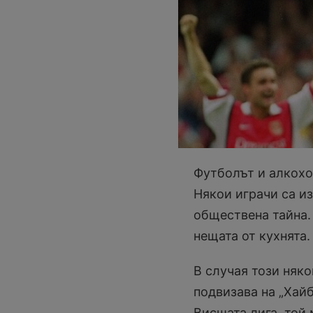
Футболът и алкохол
Някои играчи са из
обществена тайна. 
нещата от кухнята.
В случая този няко
подвизава на „Хайб
Висшата лига, той 