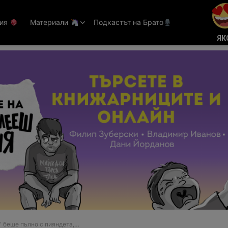
тия
Материали
Подкастът на Брато
ЯК
пълно с пияндета, не можех да им смогна