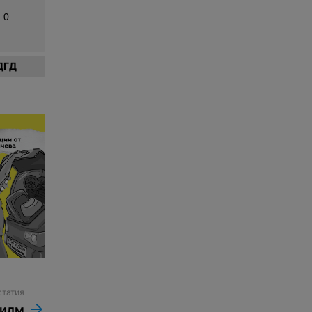
0
ДГД
статия
филм