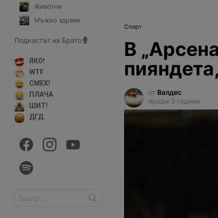
Животни
Мъжко здраве
Спорт
Подкастът на Брато
В „Арсена
пияндета,
ЯКО!
WTF
СМЕХ!
от
Валдес
ПЛАЧА
преди 3 години
ШИТ!
ДГД
facebook
instagram
youtube
spotify
Search
for: