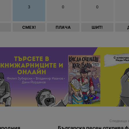
3
0
0
СМЕХ!
ПЛАЧА
ШИТ!
Следваща 
ародния
Българска песен открива 