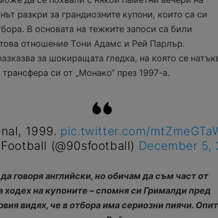
ът разкри за грандиозните купони, които са си
бора. В основата на тежките запоси са били
 това отношение Тони Адамс и Рей Парлър.
азказва за шокиращата гледка, на която се натък
 трансфера си от „Монако“ през 1997-а.
nal, 1999.
pic.twitter.com/mtZmeGTa
Football (@90sfootball)
December 5, 
 да говоря английски, но обичам да съм част от
а ходех на купоните – спомня си Грималди пред
рвия видях, че в отбора има сериозни пиячи. Опи