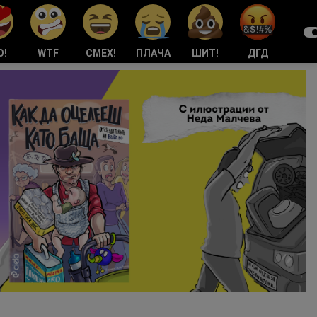
О!
WTF
СМЕХ!
ПЛАЧА
ШИТ!
ДГД