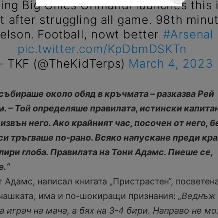
ing Big Gilles Grimandi launches this 
t after struggling all game. 98th minu
elson. Football, nowt better
#Arsenal
pic.twitter.com/KpDbmDSKTn
 TKF (@TheKidTerps)
March 4, 2023
 събираше около обяд в кръчмата – разказва Рей
м. – Той определяше правилата, истински капитан
 извън него. Ако крайният час, посочен от него, б
 си тръгваше по-рано. Всяко напускане преди кр
лири глоба. Правилата на Тони Адамс. Пиеше се,
е.“
 Адамс, написал книгата „Пристрастен“, посветена
чашката, има и по-шокиращи признания:
„Веднъж
а играч на мача, а бях на 3-4 бири. Направо не м