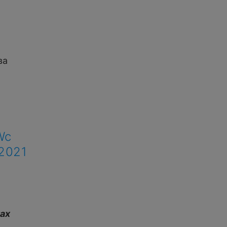
ва
Wc
2021
тах