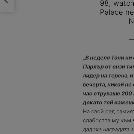
98, watch
Palace ne
N
—
„В неделя Тони ни
Парлър от онзи ти
лидер на терена, и
вечерта, никой не
час струваше 200 
докато той кажеш
На свой ред самият
слабостта му към 
дадоха наградата з