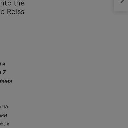
ном
into the
te Reiss
 и
е 7
айния
 на
 ми
ожех