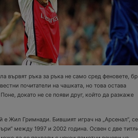
а вървят ръка за ръка не само сред феновете, бр
вестни почитатели на чашката, но това остава
Поне, докато не се появи друг, който да разкаже
й е Жил Гримнади. Бившият играч на „Арсенал“, се
ъри“ между 1997 и 2002 година. Освен с две титл
може да се похвали с някои паметни вечери на