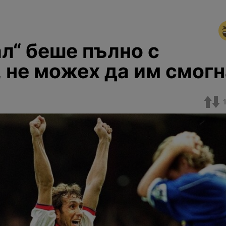
л“ беше пълно с
 не можех да им смогн