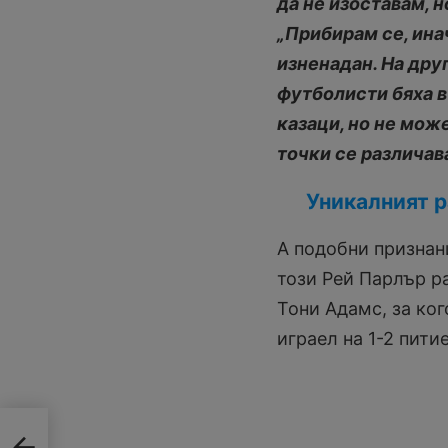
да не изоставам, н
„Прибирам се, ина
изненадан. На дру
футболисти бяха в
казаци, но не мож
точки се различав
Уникалният 
А подобни признани
този Рей Парлър ра
Тони Адамс, за кого
играел на 1-2 питие
,