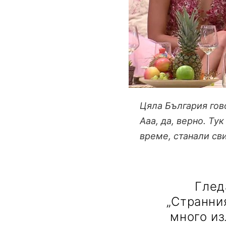
Цяла България гово
Ааа, да, верно. Ту
време, станали св
Глед
„Странни
много из