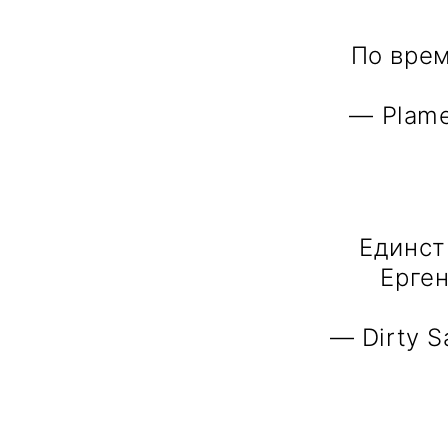
По врем
— Plame
Единст
Ерген
— Dirty 