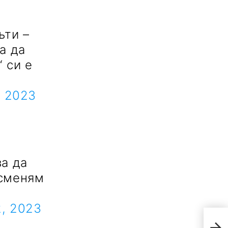
ъти –
а да
 си е
, 2023
ва да
 сменям
2, 2023
Зад
пли