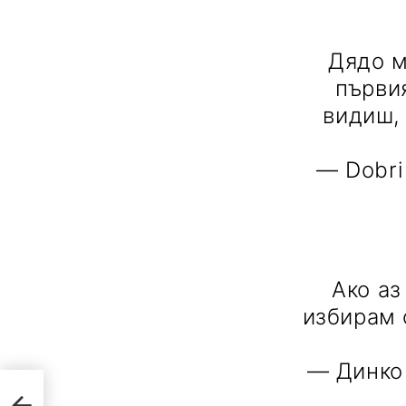
Дядо м
първия
видиш, 
— Dobri
Ако аз
избирам 
— Динко