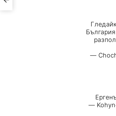
Гледайк
България
разпол
— Choch
Ерген
— Kohyn