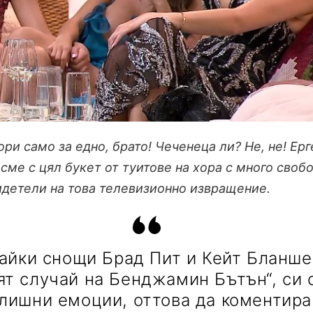
ри само за едно, брато! Чеченеца ли? Не, не! Ерг
к сме с цял букет от туитове на хора с много своб
идетели на това телевизионно извращение.
айки снощи Брад Пит и Кейт Бланше
ят случай на Бенджамин Бътън“, си 
лишни емоции, оттова да коментир