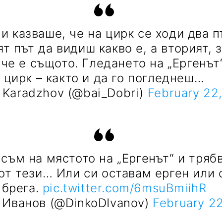
и казваше, че на цирк се ходи два п
т път да видиш какво е, а вторият, з
че е същото. Гледането на „Ергенът“
цирк – както и да го погледнеш…
 Karadzhov (@bai_Dobri)
February 22
 съм на мястото на „Ергенът“ и тряб
от тези… Или си оставам ерген или
брега.
pic.twitter.com/6msuBmiihR
 Иванов (@DinkoDIvanov)
February 2