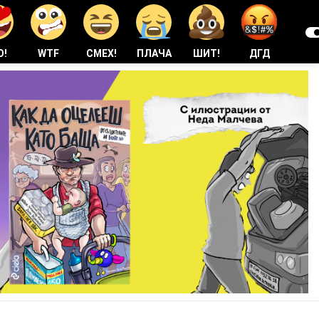
О!
WTF
СМЕХ!
ПЛАЧА
ШИТ!
ДГД