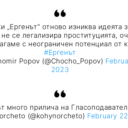
и „Ергенът“ отново изниква идеята 
 не се легализира проституцията, о
агаме с неограничен потенциал от 
#Ергенът
omir Popov (@Chocho_Popov)
Februa
2023
ът много прилича на Гласоподавател
orcheto (@kohynorcheto)
February 2