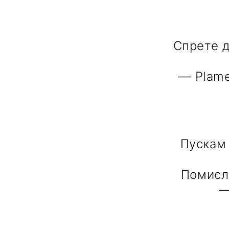
Спрете д
— Plame
Пускам 
Помисли
—