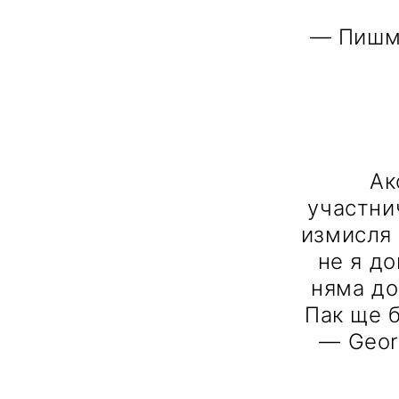
— Пишм
Ак
участни
измисля 
не я д
няма до
Пак ще б
— Geor