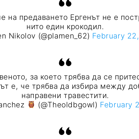
е на предаването Ергенът не е пос
нито един крокодил.
n Nikolov (@plamen_62)
February 22
веното, за което трябва да се прите
ът е, че трябва да избира между до
направени травестити.
Sanchez
(@Theoldbgowl)
February 