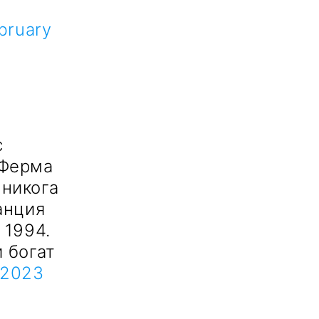
bruary
с
 Ферма
 никога
анция
 1994.
 богат
 2023