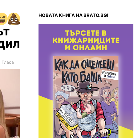
НОВАТА КНИГА НА BRATO.BG!
ът
одил
3
Гласа