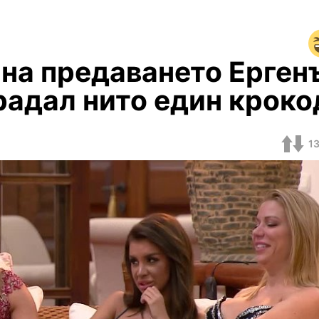
 на предаването Ерген
радал нито един крок
1