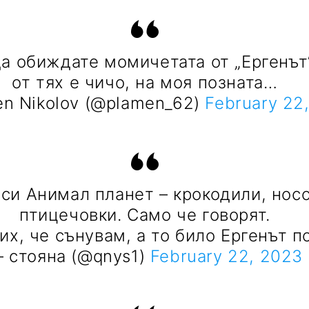
а обиждате момичетата от „Ергенът
от тях е чичо, на моя позната…
n Nikolov (@plamen_62)
February 22
си Анимал планет – крокодили, нос
птицечовки. Само че говорят.
х, че сънувам, а то било Ергенът п
 стояна (@qnys1)
February 22, 2023