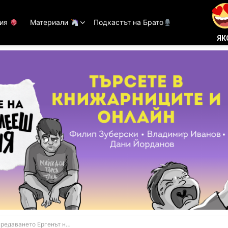
тия
Материали
Подкастът на Брато
ЯК
ргенът не е пострадал нито един крокодил