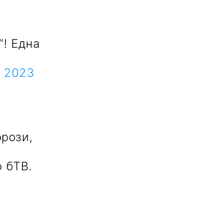
“! Една
, 2023
орози,
о бТВ.