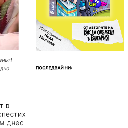
енът!
ПОСЛЕДВАЙ НИ:
одно
т в
спестих
ам днес