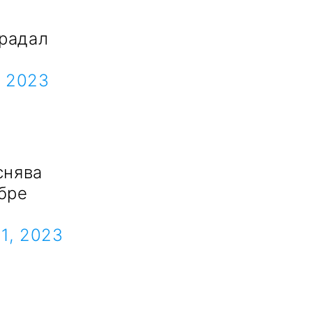
традал
, 2023
снява
бре
21, 2023