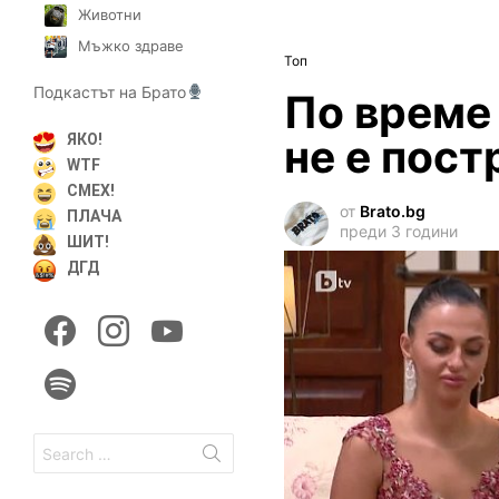
Животни
Мъжко здраве
Топ
Подкастът на Брато
По време
не е пост
ЯКО!
WTF
СМЕХ!
от
Brato.bg
ПЛАЧА
преди 3 години
ШИТ!
ДГД
facebook
instagram
youtube
spotify
Search
for: