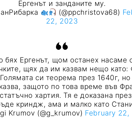
Ергенът и занданите му.
анРибарка
(@ppchristova68)
Fe
22, 2023
о бях Ергенът, щом останех насаме 
чките, щях да им казвам нещо като:
Голямата си теорема през 1640г, но
оказва, защото по това време във Фр
статъчно хартия. Тя е доказана през
ъде криндж, ама и малко като Стани
gi Krumov (@g_krumov)
February 22,