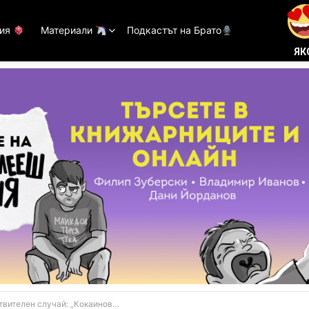
тия
Материали
Подкастът на Брато
ЯК
случай: „Кокаиновата мечка“, изяла 40 кг дрога (ТРЕЙЛЪР)