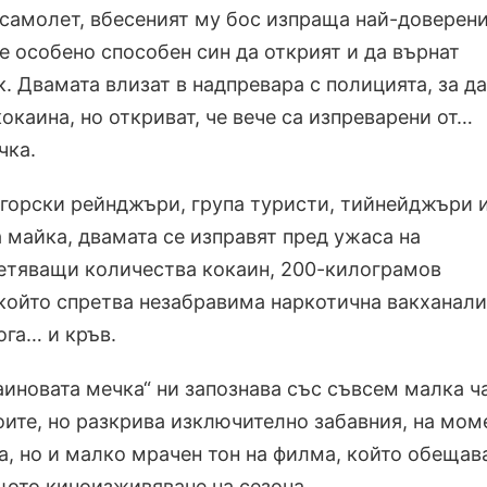
самолет, вбесеният му бос изпраща най-доверени
е особено способен син да открият и да върнат
. Двамата влизат в надпревара с полицията, за да
окаина, но откриват, че вече са изпреварени от…
чка.
 горски рейнджъри, група туристи, тийнейджъри 
 майка, двамата се изправят пред ужаса на
етяващи количества кокаин, 200-килограмов
който спретва незабравима наркотична вакханали
ога… и кръв.
аиновата мечка“ ни запознава със съвсем малка ч
оите, но разкрива изключително забавния, на мом
а, но и малко мрачен тон на филма, който обещав
ото киноизживяване на сезона.