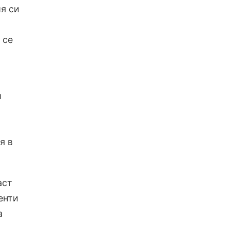
я си
 се
и
я в
аст
енти
а