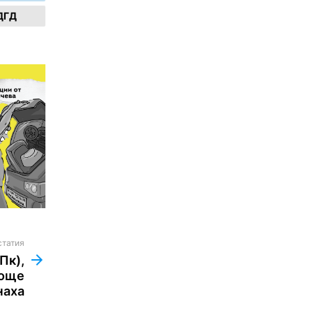
ДГД
статия
Пк),
 още
наха