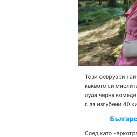
Този февруари най
каквото си мислите
луда черна комеди
г. за изгубени 40 
Българс
След като наркотр