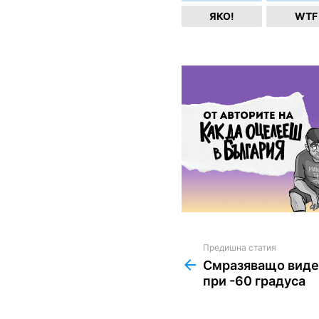
ЯКО!
WTF
Предишна статия
See
more
Смразяващо видео
при -60 градуса