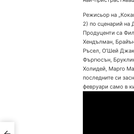
Режисьор на „Кока
2) по сценарий на 
Продуценти са Фил
Хендълман, Брайън
Ръсел, О‘Шей Джа
Фъргюсън, Бруклин
Холидей, Марго Ма
последните си засн
февруари само в к
 -60