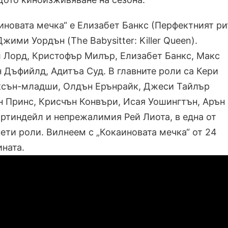
иновата мечка“ е Елизабет Банкс (Перфектният р
Джими Уордън (The Babysitter: Killer Queen).
 Лорд, Кристофър Милър, Елизабет Банкс, Макс
 Дъфийлд, Адитъа Суд. В главните роли са Кери
ксън-младши, Олдън Ерънрайк, Джеси Тайлър
 Принс, Крисчън Конвъри, Исая Уошингтън, Арън
ртиндейл и непрежалимия Рей Лиота, в една от
ети роли. Вилнеем с „Кокаиновата мечка“ от 24
ината.