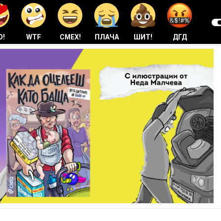
О!
WTF
СМЕХ!
ПЛАЧА
ШИТ!
ДГД