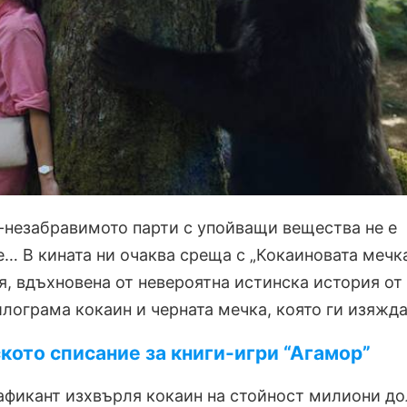
-незабравимото парти с упойващи вещества не е
… В кината ни очаква среща с „Кокаиновата мечка
я, вдъхновена от невероятна истинска история от
килограма кокаин и черната мечка, която ги изяжда
кото списание за книги-игри “Агамор”
афикант изхвърля кокаин на стойност милиони д