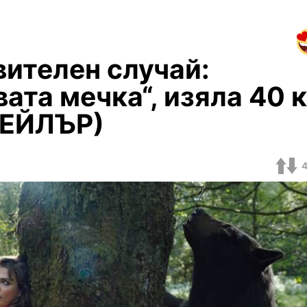
вителен случай:
ата мечка“, изяла 40 к
РЕЙЛЪР)