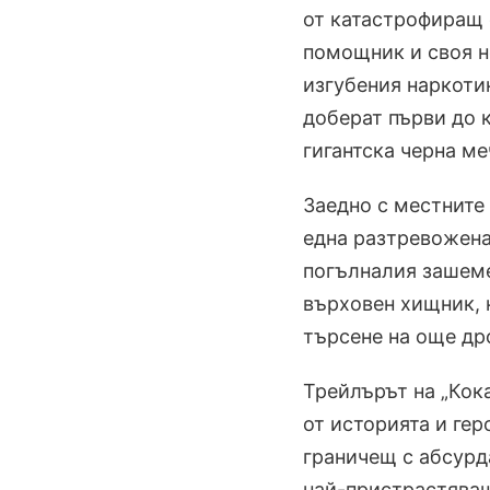
от катастрофиращ 
помощник и своя н
изгубения наркотик
доберат първи до к
гигантска черна ме
Заедно с местните
една разтревожена
погълналия зашем
върховен хищник, 
търсене на още др
Трейлърът на „Кок
от историята и гер
граничещ с абсурд
най-пристрастяващ