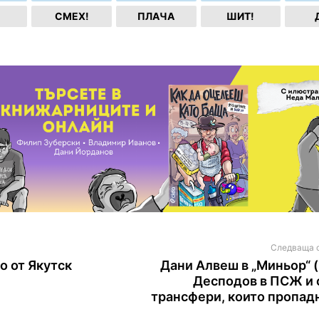
СМЕХ!
ПЛАЧА
ШИТ!
Следваща 
 от Якутск
Дани Алвеш в „Миньор“ (
Десподов в ПСЖ и
трансфери, които пропад