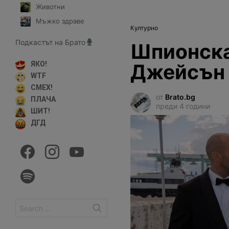
Животни
Мъжко здраве
Културно
Подкастът на Брато
Шпионска
Джейсън 
ЯКО!
WTF
СМЕХ!
от
Brato.bg
ПЛАЧА
преди 4 години
ШИТ!
ДГД
facebook
instagram
youtube
spotify
Search
for: