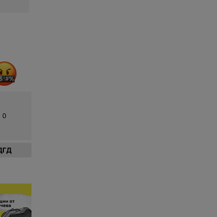
0
ДГД