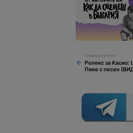
Предишна статия
See
more
Ролекс за Касио:
Пике с песен (ВИ