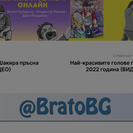
Следваща 
 Шакира пръсна
Най-красивите голове 
ДЕО)
2022 година (ВИ