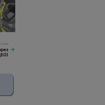
статия
през
ДЕО)