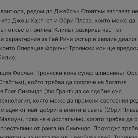
авантюра, редом до Джейсън Стейтъм застават не
ите Джош Хартнет и Обри Плаза, които може да
ен откъс от филма. Клипът разкрива част от
и характерния за Гай Ричи остър и хаплив диалог
 които Операция Форчън: Троянски кон ще предл
билие.
ация Форчън: Троянски коне супер шпионинът Ор
тейтъм), който трябва да попречи на богатия
я Грег Симъндс (Хю Грант) да се сдобие със
технология, която може да промени световния ре
с едни от най-добрите агенти в света (Обри Плаза
Малоун), това не е достатъчно, когато трябва да с
 престъпник от ранга на Симъндс. Подходът трябв
 изпитан и за целта Форчън вербува свой „Троянск