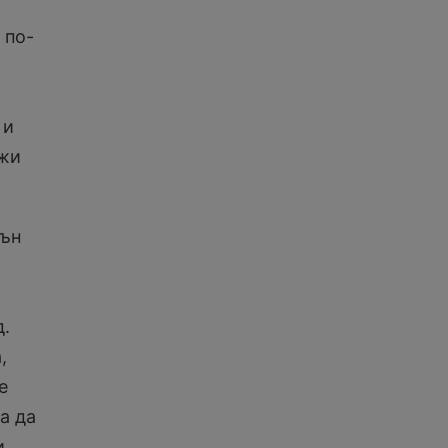
 по-
 и
ожи
сън
д.
,
е
а да
и