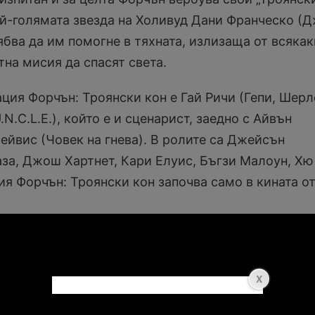
най-голямата звезда на Холивуд Дани Франческо (
ябва да им помогне в тяхната, излизаща от всяка
на мисия да спасят света.
ция Форчън: Троянски кон е Гай Ричи (Гепи, Шерл
N.C.L.E.), който е и сценарист, заедно с Айвън
ейвис (Човек на гнева). В ролите са Джейсън
за, Джош Хартнет, Кари Елуис, Бъгзи Малоун, Хю
ия Форчън: Троянски кон започва само в кината от