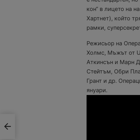
кон“ в лицето на 
Хартнет), който тр
рамки, суперсекрет
Режисьор на Опера
Холмс, Мъжът от U.
Аткинсън и Марн Д
Стейтъм, Обри Пла
Грант и др. Операц
януари.