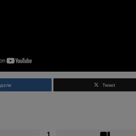
одели
Tweet
1