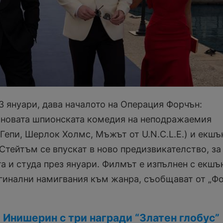
3 януари, дава началото на Операция Форчън:
-новата шпионската комедия на неподражаемия
Гепи, Шерлок Холмс, Мъжът от U.N.C.L.E.) и екшъ
Стейтъм се впускат в ново предизвикателство, за
та и студа през януари. Филмът е изпълнен с екшъ
гинални намигвания към жанра, съобщават от „Ф
 Инишерин с три награди “Златен глобус”