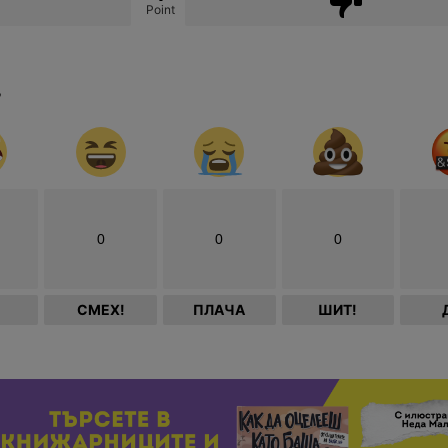
Point
?
0
0
0
СМЕХ!
ПЛАЧА
ШИТ!