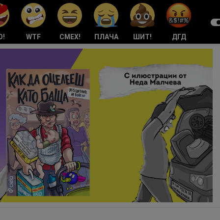
О!
WTF
СМЕХ!
ПЛАЧА
ШИТ!
ДГД