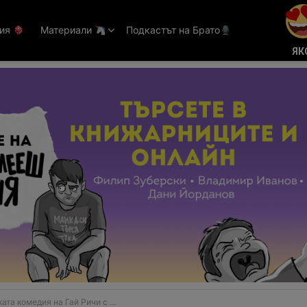
тия
Материали
Подкастът на Брато
ЯК
дия на Гай Ричи с Джейсън Стейтъм гърми по кината