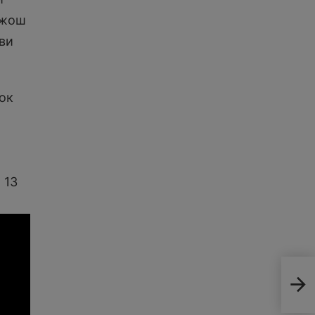
Джош
кви
ок
 13
Най
год