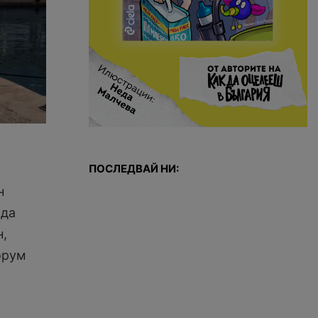
ПОСЛЕДВАЙ НИ:
н
 да
н,
орум