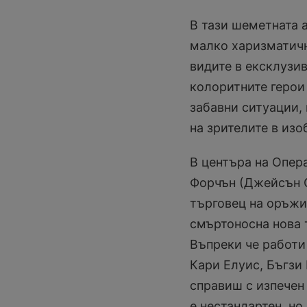
В тази шеметната 
малко харизматичн
видите в ексклузив
колоритните герои 
забавни ситуации,
на зрителите в изо
В центъра на Опер
Форчън (Джейсън С
търговец на оръжи
смъртоносна нова 
Въпреки че работи 
Кари Елуис, Бъгзи 
справиш с изпечен
е нестандартен, но