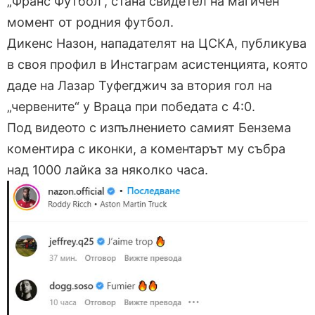
„Франс Футбол“, стана свидетел на магичен
момент от родния футбол.
Дикенс Назон, нападателят на ЦСКА, публикува
в своя профил в Инстаграм асистенцията, която
даде на Лазар Туфегджич за втория гол на
„червените“ у Враца при победата с 4:0.
Под видеото с изпълнението самият Бензема
коментира с иконки, а коментарът му събра
над 1000 лайка за няколко часа.