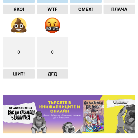
ЯКО!
WTF
СМЕХ!
ПЛАЧА
0
0
ШИТ!
ДГД