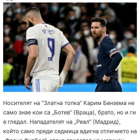
Носителят на “Златна топка“ Карим Бензема не
само знае кои са „Ботев“ (Враца), брато, но и ги
е гледал. Нападателят на „Реал“ (Мадрид),
който само преди седмица вдигна отличието на