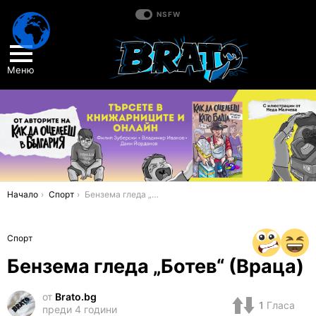
NSFW
Меню
You are here:
Начало
Спорт
Бензема гледа „Ботев“ (Враца)
Спорт
Бензема гледа „Ботев“ (Враца)
от
Brato.bg
1
Гласа
преди 4 години