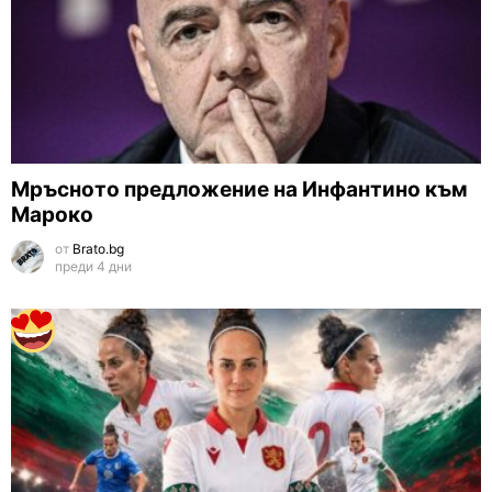
Мръсното предложение на Инфантино към
Мароко
от
Brato.bg
преди 4 дни