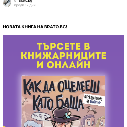
от
Brato.bg
преди 17 дни
НОВАТА КНИГА НА BRATO.BG!