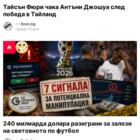
Тайсън Фюри чака Антъни Джошуа след
победа в Тайланд
от
Brato.bg
преди 16 дни
240 милиарда долара разиграни за залози
на световното по футбол