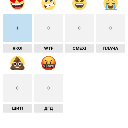
1
0
0
0
ЯКО!
WTF
СМЕХ!
ПЛАЧА
0
0
ШИТ!
ДГД