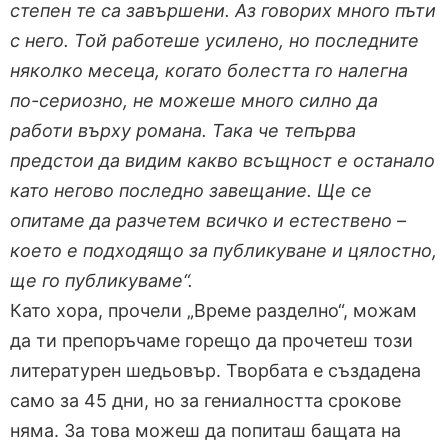
степен те са завършени. Аз говорих много пъти
с него. Той работеше усилено, но последните
няколко месеца, когато болестта го налегна
по-сериозно, не можеше много силно да
работи върху романа. Така че тепърва
предстои да видим какво всъщност е останало
като негово последно завещание. Ще се
опитаме да разчетем всичко и естествено –
което е подходящо за публикуване и цялостно,
ще го публикуваме“.
Като хора, прочели „Време разделно“, можам
да ти препоръчаме горещо да прочетеш този
литературен шедьовър. Творбата е създадена
само за 45 дни, но за гениалността срокове
няма. За това можеш да попиташ бащата на