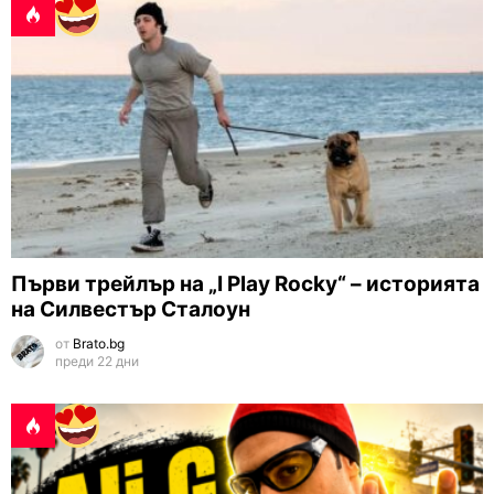
Първи трейлър на „I Play Rocky“ – историята
на Силвестър Сталоун
от
Brato.bg
преди 22 дни