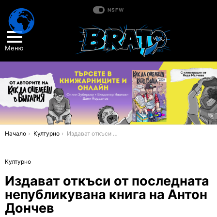
NSFW
Меню
You are here:
Начало
Културно
Издават откъси от последната непубликувана книга на Антон Дончев
Културно
Издават откъси от последната
непубликувана книга на Антон
Дончев