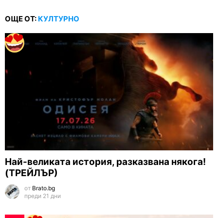
ОЩЕ ОТ:
КУЛТУРНО
Най-великата история, разказвана някога!
(ТРЕЙЛЪР)
от
Brato.bg
преди 21 дни