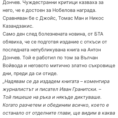
Дончев. Чуждестранни критици казваха за
него, че е достоен за Нобелова награда.
Сравняван бе с Джойс, Томас Ман и Никос
Казандзакис.
Само ден след болезнената новина, от БТА
обявиха, че се подготвя издание с откъси от
последната непубликувана книга на Антон
Дончев. Той е работил по том за Вълчан
Войвода и неговото митично златно съкровище
дни, преди да си отиде.
„Надявам се да издадем книгата – коментира
журналистът и писател Иван Гранитски. –
Той пишеше на ръка и някъде диктуваше.
Когато разчетем и обединим всичко, което е
останало от отделните глави, ще видим в каква