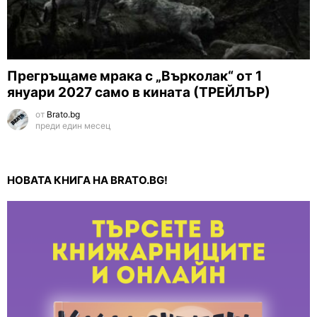
Прегръщаме мрака с „Върколак“ от 1
януари 2027 само в кината (ТРЕЙЛЪР)
от
Brato.bg
преди един месец
НОВАТА КНИГА НА BRATO.BG!