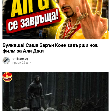
Буякаша! Саша Барън Коен завърши нов
филм за Али Джи
от
Brato.bg
преди 26 дни