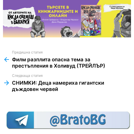
Предишна статия
See
more
Филм разплита опасна тема за
престъпления в Холивуд (ТРЕЙЛЪР)
Следваща статия
СНИМКИ: Деца намериха гигантски
дъждовен червей