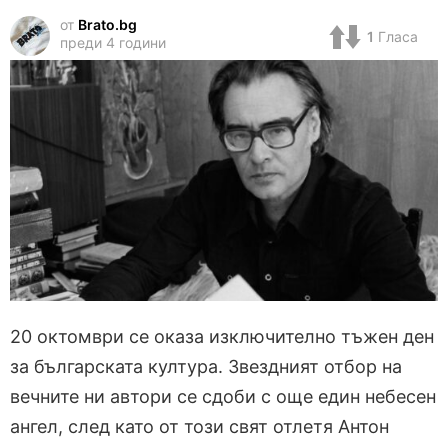
от
Brato.bg
1
Гласа
преди 4 години
20 октомври се оказа изключително тъжен ден
за българската култура. Звездният отбор на
вечните ни автори се сдоби с още един небесен
ангел, след като от този свят отлетя Антон