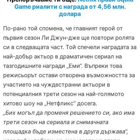
Game риалити с награда от 4,56 млн.
долара
По-рано той спомена, че главният герой от
първия сезон Ли Джун-дже ще повтори ролята
си в следващата част. Той спечели наградата за
най-добър актьор в драматичен сериал на
тазгодишните награди „Еми“. Въпреки това
режисьорът остави отворена възможността за
участието на чуждестранни актьори в
потенциалния трети сезон на най-голямото
хитово шоу на „Нетфликс“ досега.
„Бих могъл да променя решението си, ако има
трети сезон на сериала и снимачната
площадка бъде изместена в друга държава“,