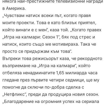
някога най-престижните телевизионни награди
в Америка.
„Чувствам натиск всеки път, когато правя
моите проекти. Това е като близък приятел,
който винаги е с мен“, каза той. „Когато правех
„Игра на калмари: Сезон 1“, бях под стрес и
натиск, които също ме мотивираха. Така че
просто се придържам към това“.
Въпреки това режисьорът каза, че рекордното
възприемане на „Игра на калмари“, който
отбеляза ненадминатите 1,65 милиарда часа
гледане през първите четири седмици, ще му
помогне да сключи по-добра сделка с
„Нетфликс“, преди да продуцира новия сезон.
„Благодарение на огромния успех на сериала