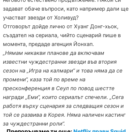
задават обаче въпроси, като например дали ще
участват звезди от Холивуд?
Отговорът дойде лично от Хуанг Донг-хьок,
създател на сериала, чийто сценарий пише в
момента, предаде агенция Йонхап.
„Нямам никакви планове да включвам
известни чуждестранни звезди във втория
сезон на „Игра на калмари“ и това няма да се
промени“, каза той по време на
пресконференция в Сеул по повод шестте
награди „Еми“, които сериалът спечели. „Сега
работя върху сценария за следващия сезон и
той се развива в Корея. Няма наличен кастинг
за чуждестранни роли“.
Препоръчваме ти още:
Netflix прави Squid