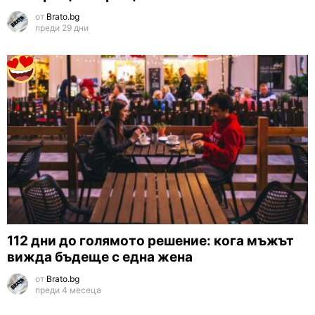
от
Brato.bg
преди 29 дни
112 дни до голямото решение: кога мъжът
вижда бъдеще с една жена
от
Brato.bg
преди 4 месеца