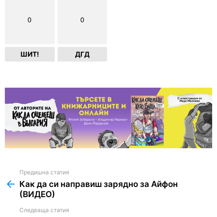
0
0
ШИТ!
ДГД
Предишна статия
See
more
Как да си направиш зарядно за Айфон
(ВИДЕО)
Следваща статия