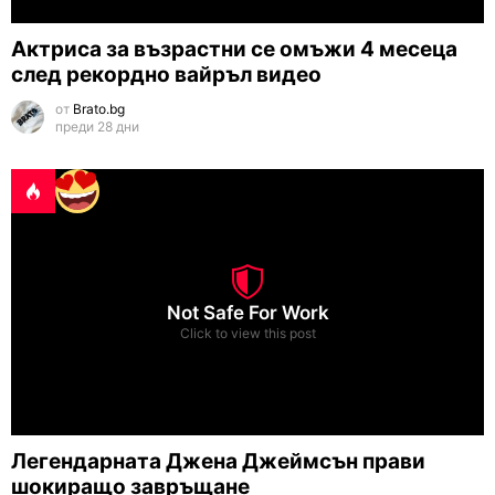
Актриса за възрастни се омъжи 4 месеца
след рекордно вайръл видео
от
Brato.bg
преди 28 дни
Not Safe For Work
Click to view this post
Легендарната Джена Джеймсън прави
шокиращо завръщане