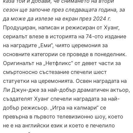
каза той и добави, че снимането на втори
сезон ще започне през следващата година, за
да може да излезе на екран през 2024 г.
Продуциран, написан и режисиран от Хуанг,
сериалът влезе в историята на 74-ото издание
на наградите „Еми“, чиято церемония за
основните категории се проведе в понеделник.
Оригиналът на „Нетфликс“ от девет части за
смъртоносно състезание спечели шест
статуетки на церемонията. Освен наградата на
Ли Джун-дже за най-добър драматичен актьор,
създателят Хуанг спечели наградата за най-
добър режисьор. „Игра на калмари“ се
превърна в първото телевизионно шоу, което
не е на английски език и което е печелило