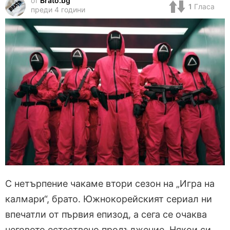
от
Brato.bg
1
Гласа
преди 4 години
С нетърпение чакаме втори сезон на „Игра на
калмари“, брато. Южнокорейският сериал ни
впечатли от първия епизод, а сега се очаква
неговото естествено продължение. Някои си