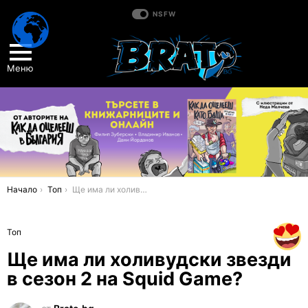
NSFW
Меню
You are here:
Начало
Топ
Ще има ли холивудски звезди в сезон 2 на Squid Game?
Топ
Ще има ли холивудски звезди
в сезон 2 на Squid Game?