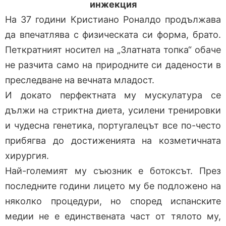
инжекция
На 37 години Кристиано Роналдо продължава
да впечатлява с физическата си форма, брато.
Петкратният носител на „Златната топка“ обаче
не разчита само на природните си дадености в
преследване на вечната младост.
И докато перфектната му мускулатура се
дължи на стриктна диета, усилени тренировки
и чудесна генетика, португалецът все по-често
прибягва до достиженията на козметичната
хирургия.
Най-големият му съюзник е ботоксът. През
последните години лицето му бе подложено на
няколко процедури, но според испанските
медии не е единствената част от тялото му,