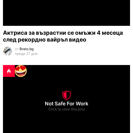
Актриса за възрастни се омъжи 4 месеца
след рекордно вайръл видео
от
Brato.bg
преди 27 дни
Not Safe For Work
Click to view this post