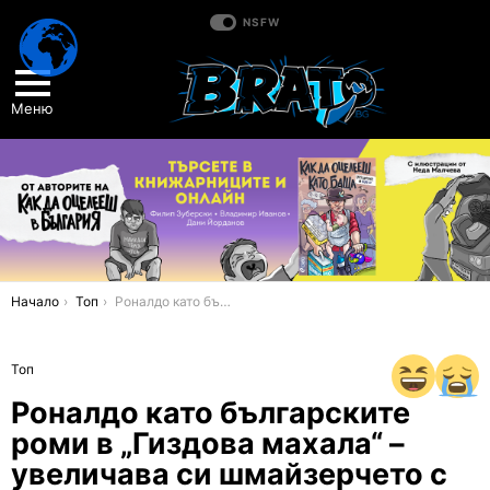
NSFW
Меню
You are here:
Начало
Топ
Роналдо като българските роми в „Гиздова махала“ – увеличава си шмайзерчето с инжекция
Топ
Роналдо като българските
роми в „Гиздова махала“ –
увеличава си шмайзерчето с