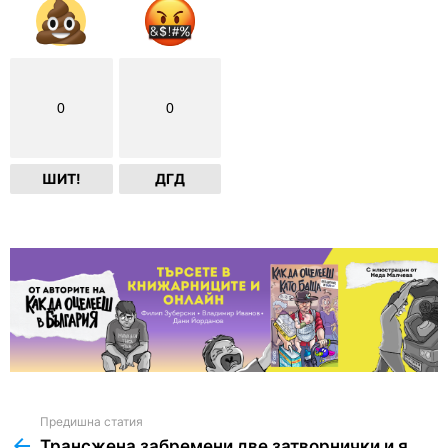
0
0
ШИТ!
ДГД
Предишна статия
See
more
Трансжена забремени две затворнички и я