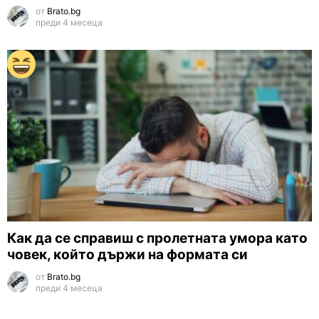
от
Brato.bg
преди 4 месеца
Как да се справиш с пролетната умора като
човек, който държи на формата си
от
Brato.bg
преди 4 месеца