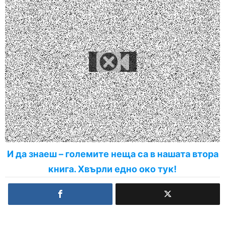
И да знаеш – големите неща са в нашата втора
книга. Хвърли едно око тук!