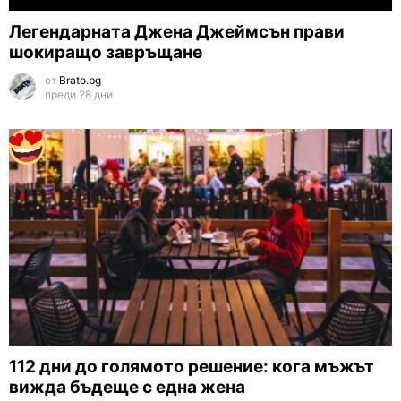
Легендарната Джена Джеймсън прави
шокиращо завръщане
от
Brato.bg
преди 28 дни
112 дни до голямото решение: кога мъжът
вижда бъдеще с една жена