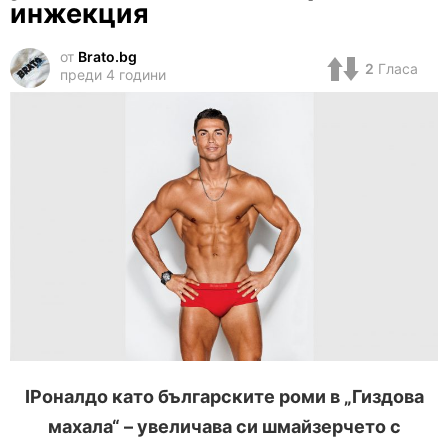
инжекция
от
Brato.bg
2
Гласа
преди 4 години
IРоналдо като българските роми в „Гиздова
махала“ – увеличава си шмайзерчето с