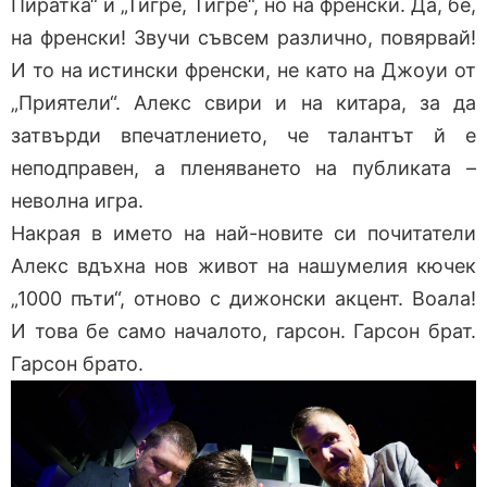
Пиратка“ и „Тигре, Тигре“, но на френски. Да, бе,
на френски! Звучи съвсем различно, повярвай!
И то на истински френски, не като на Джоуи от
„Приятели“. Алекс свири и на китара, за да
затвърди впечатлението, че талантът й е
неподправен, а пленяването на публиката –
неволна игра.
Накрая в името на най-новите си почитатели
Алекс вдъхна нов живот на нашумелия кючек
„1000 пъти“, отново с дижонски акцент. Воала!
И това бе само началото, гарсон. Гарсон брат.
Гарсон брато.