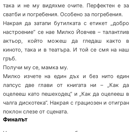
така и не му видяхме очите. Перфектен е за
сватби и погребения. Особено за погребения.
Накрая да затапи бутилката с етикет „добро
настроение“ се нае Милко Йовчев – талантлив
актьор, който можеш да гледаш както в
киното, така и в театъра. И той се смя на наш
гръб.
Получи му се, мамка му.
Милко изчете на един дъх и без нито един
лапсус две глави от книгата ни – „Как да
оцелееш като пешеходец“ и „Как да оцелееш в
чалга дискотека“. Накрая с грациозен и отигран
поклон слезе от сцената.
Финалът