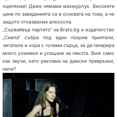
оцеляхме! Даже нямаме махмурлук. Високите
цени по заведенията са в основата на това, а не
защото отказвахме алкохола.
„Сървайвър партито“ на Brato.bg и издателство
„Сиела“ събра под един покрив приятели,
читатели и хора с големи сърца, за да генерира
много усмивки и усещане за лекота. Виж само
как звучи, като реклама на дамски превръзки,
нали?