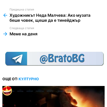
Предишна статия
See
more
Художникът Неда Малчева: Ако музата
беше човек, щеше да е тинейджър
Следваща статия
Меме на деня
ОЩЕ ОТ:
КУЛТУРНО