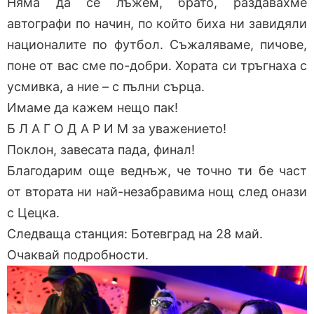
Няма да се лъжем, брато, раздавахме
автографи по начин, по който биха ни завидяли
националите по футбол. Съжаляваме, пичове,
поне от вас сме по-добри. Хората си тръгнаха с
усмивка, а ние – с пълни сърца.
Имаме да кажем нещо пак!
Б Л А Г О Д А Р И М за уважението!
Поклон, завесата пада, финал!
Благодарим още веднъж, че точно ти бе част
от втората ни най-незабравима нощ след онази
с Цецка.
Следваща станция: Ботевград на 28 май.
Очаквай подробности.