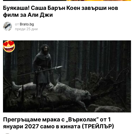
Буякаша! Саша Барън Коен завърши нов
филм за Али Джи
от
Brato.bg
преди 25 дни
Прегръщаме мрака с „Върколак“ от 1
януари 2027 само в кината (ТРЕЙЛЪР)