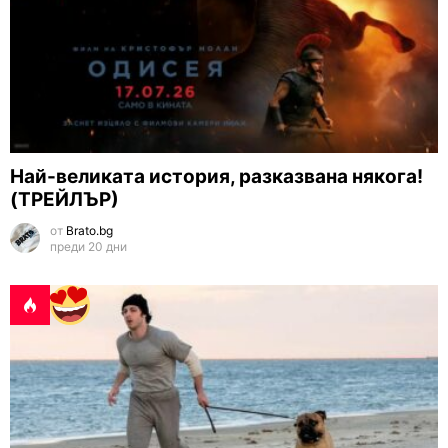
Най-великата история, разказвана някога!
(ТРЕЙЛЪР)
от
Brato.bg
преди 20 дни