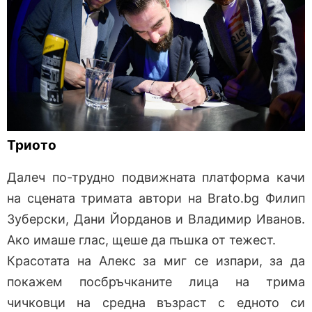
Триото
Далеч по-трудно подвижната платформа качи
на сцената тримата автори на Brato.bg Филип
Зуберски, Дани Йорданов и Владимир Иванов.
Ако имаше глас, щеше да пъшка от тежест.
Красотата на Алекс за миг се изпари, за да
покажем посбръчканите лица на трима
чичковци на средна възраст с едното си