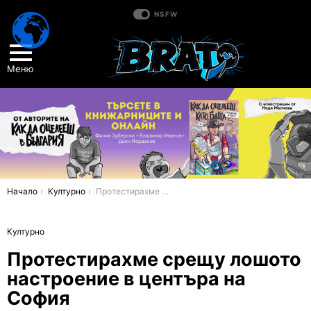
NSFW
Меню
You are here:
Начало
Културно
Протестирахме срещу лошото настроение в центъра на София
Културно
Протестирахме срещу лошото
настроение в центъра на
София