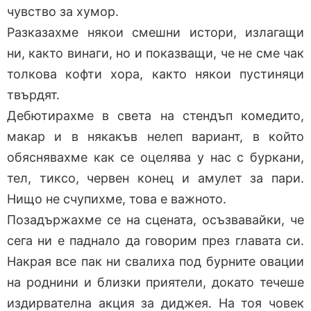
чувство за хумор.
Разказахме някои смешни истори, излагащи
ни, както винаги, но и показващи, че не сме чак
толкова кофти хора, както някои пустиняци
твърдят.
Дебютирахме в света на стендъп комедито,
макар и в някакъв нелеп вариант, в който
обяснявахме как се оцелява у нас с буркани,
тел, тиксо, червен конец и амулет за пари.
Нищо не счупихме, това е важното.
Позадържахме се на сцената, осъзвавайки, че
сега ни е паднало да говорим през главата си.
Накрая все пак ни свалиха под бурните овации
на роднини и близки приятели, докато течеше
издирвателна акция за диджея. На тоя човек