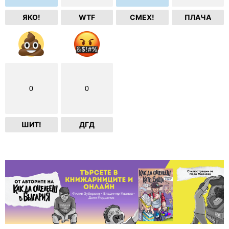
ЯКО!
WTF
СМЕХ!
ПЛАЧА
0
0
ШИТ!
ДГД