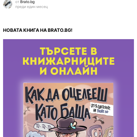
от
Brato.bg
преди един месец
НОВАТА КНИГА НА BRATO.BG!