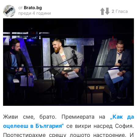
от
Brato.bg
2
Гласа
преди 4 години
Живи сме, брато. Премиерата на
„Как да
оцелееш в България“
се вихри насред София.
Протестирахме срещу лошото настроение. И