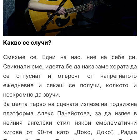
Какво се случи?
Смяхме се. Едни на нас, ние на себе си.
Свикнали сме, идеята бе да накараме хората да
се отпуснат и отърсят от напрегнатото
ежедневие и сякаш се получи, колкото и
нескромно да звучи.
За целта първо на сцената излезе на подвижна
платформа Алекс Панайотова, за да изпее в
нейния ангелски стил някои емблематични
хитове от 90-те като „Доко, Доко“, „Радка