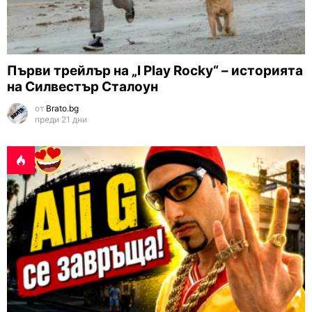
Първи трейлър на „I Play Rocky“ – историята
на Силвестър Сталоун
от
Brato.bg
преди 21 дни