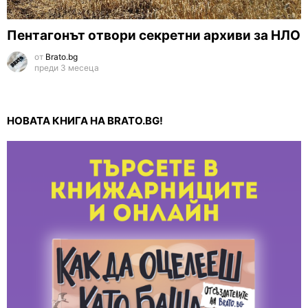
Пентагонът отвори секретни архиви за НЛО
от
Brato.bg
преди 3 месеца
НОВАТА КНИГА НА BRATO.BG!