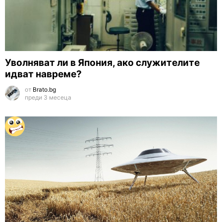
Уволняват ли в Япония, ако служителите
идват навреме?
от
Brato.bg
преди 3 месеца