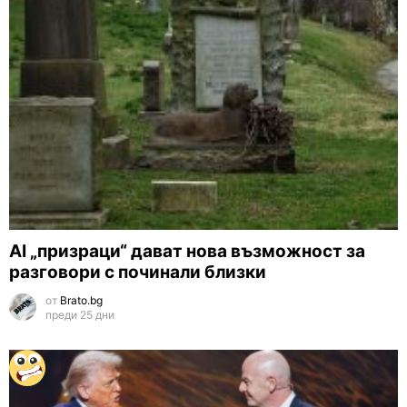
AI „призраци“ дават нова възможност за
разговори с починали близки
от
Brato.bg
преди 25 дни