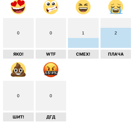
0
0
1
2
ЯКО!
WTF
СМЕХ!
ПЛАЧА
0
0
ШИТ!
ДГД