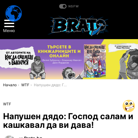
NSFW
Меню
You are here:
Начало
WTF
Напушен дядо: Господ салам и кашкавал да ви дава!
WTF
Напушен дядо: Господ салам и
кашкавал да ви дава!