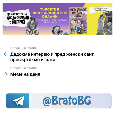
Предишна статия
See
more
Дадохме интервю и пред женски сайт,
превъртяхме играта
Следваща статия
Меме на деня