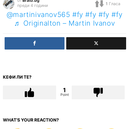
от
Brato.bg
1
Гласа
преди 4 години
@martinivanov565
#fy
#fy
#fy
#fy
♬ Originalton – Martin Ivanov
КЕФИ ЛИ ТЕ?
1
Point
WHAT'S YOUR REACTION?