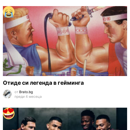
Отиде си легенда в гейминга
от
Brato.bg
преди 4 месеца