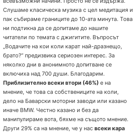
всевъзможни начини. Просто не се издържа.
Слушаме класическа музика с цел медитация и
пак събираме границите до 10-ата минута. Това
ни подтикна да се допитаме до нашите
читатели по темата с джигитите. Въпросът
„Водачите на кои коли карат най-дразнещо,
брато?“ предизвика сериозен интерес. За
няколко дни в анонимното допитване се
включиха над 700 души. Благодарим.
Приблизително всеки втори (46%)
е на
мнение, че това са собствениците на коли,
дело на Баварски моторни заводи или казано
иначе BMW. Честно казано и без да
манипулираме вота, бяхме на същото мнение.
Други 29% са на мнение, че у нас
всеки кара