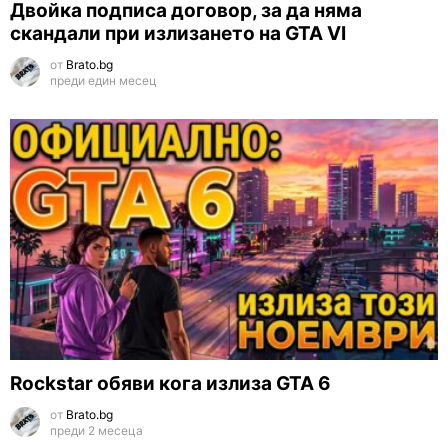
Двойка подписа договор, за да няма
скандали при излизането на GTA VI
от
Brato.bg
преди един месец
Rockstar обяви кога излиза GTA 6
от
Brato.bg
преди 2 месеца