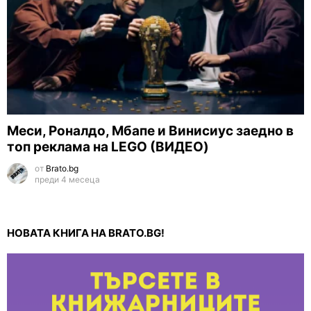
Меси, Роналдо, Мбапе и Винисиус заедно в
топ реклама на LEGO (ВИДЕО)
от
Brato.bg
преди 4 месеца
НОВАТА КНИГА НА BRATO.BG!