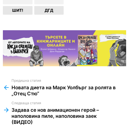
ШИТ!
ДГД
Предишна статия
See
more
Новата диета на Марк Уолбърг за ролята в
„Отец Стю“
Следваща статия
Задава се нов анимационен герой –
наполовина пиле, наполовина заек
(ВИДЕО)