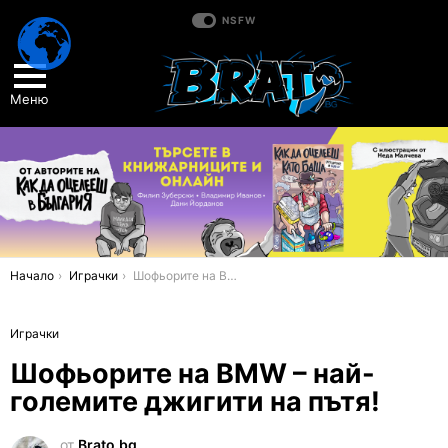
NSFW
Меню
You are here:
Начало
Играчки
Шофьорите на BMW – най-големите джигити на пътя!
Играчки
Шофьорите на BMW – най-
големите джигити на пътя!
от
Brato.bg