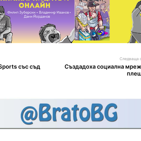
Следваща 
Sports със съд
Създадоха социална мреж
пле