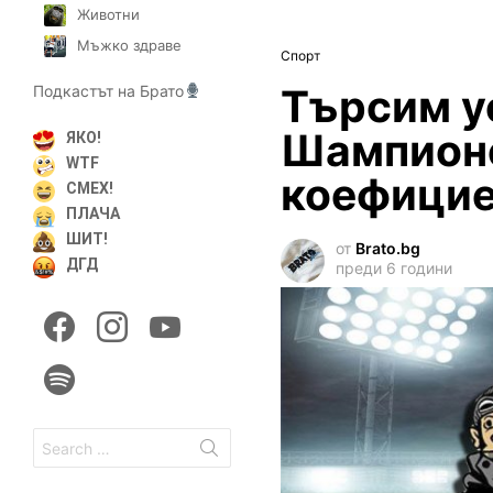
Животни
Мъжко здраве
Спорт
Търсим ус
Подкастът на Брато
Шампионс
ЯКО!
WTF
коефицие
СМЕХ!
ПЛАЧА
ШИТ!
от
Brato.bg
ДГД
преди 6 години
facebook
instagram
youtube
spotify
Search
for: