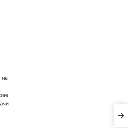
а
 на
ове
вачи
Съз
пле