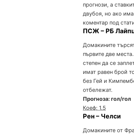
прогнози, а ставки
двубоя, но ако им
коментар под стати
ПСЖ – РБ Лайп
Домакините търсят 
първите две места
степен да се заплет
имат равен брой то
без Гей и Кимпембе
отбележат.
Прогноза: гол/гол
Коеф: 1.5
Рен – Челси
Домакините от Фра