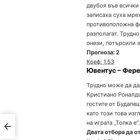
двубоя във всички 
записаха суха мреж
противоположна фо
разполагат. Трудно
онези, потърсили зн
Прогноза: 2
Коеф: 1.53
Ювентус – Фер
Трудно може да дад
Кристиано Роналдо
гостите от Будапещ
като този това изг
на играта „Топка е“.
Двата отбора да о