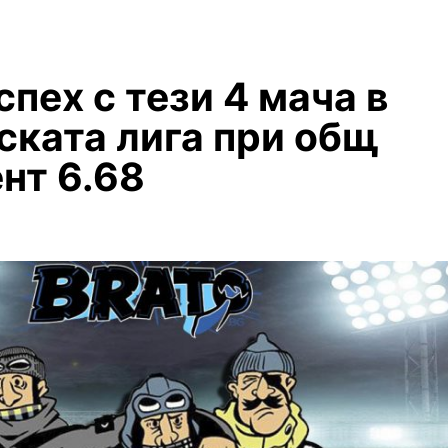
пех с тези 4 мача в
ката лига при общ
нт 6.68