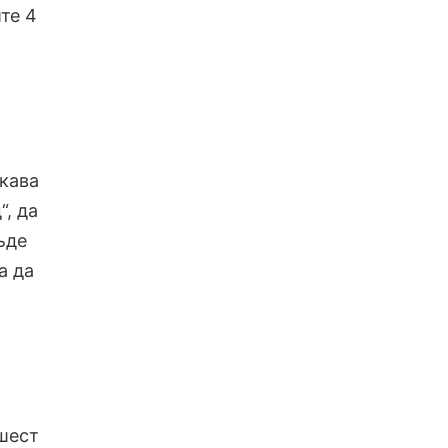
те 4
акава
“, да
ъде
а да
 шест