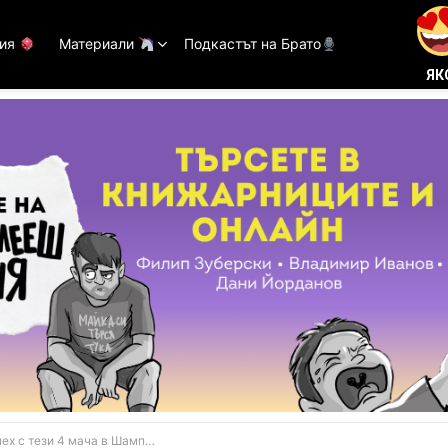
тия
Материали
Подкастът на Брато
ЯК
мача в Шампионската лига при общ коефициент 6.68