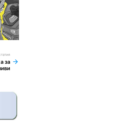
статия
а за
шиви