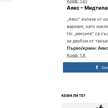
Коеф: 1.61
Аякс – Мидтила
„Аякс“ излезе от 
вариант, като изкл
Но „аяксите“ са съ
за двубои от такъв
Първо/краен: Аяк
Коеф: 1.8
Сп
КЕФИ ЛИ ТЕ?