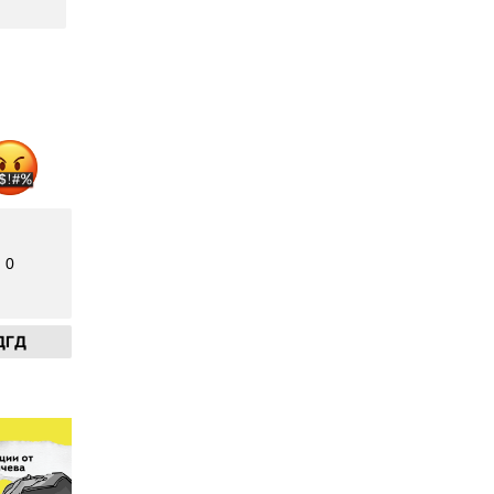
0
ДГД