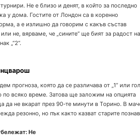
турнири. Не е близо и денят, в който за последно
а у дома. Гостите от Лондон са в коренно
рма, а е излишно да говорим с какъв състав
 или не, вярваме, че „сините“ ще бият за радост н
ак „“2“.
енцварош
ем прогноза, която да се различава от „1“ или гол
 по всяко време. Затова ще заложим на опцията
а да не вкарат през 90-те минути в Торино. В мач
лежда резонно, но пък както казват старите позна
тбележат: Не