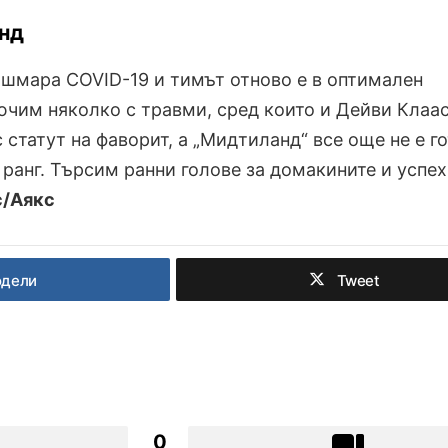
нд
кошмара COVID-19 и тимът отново е в оптимален
ючим няколко с травми, сред които и Дейви Клаас
с статут на фаворит, а „Мидтиланд“ все още не е г
 ранг. Търсим ранни голове за домакините и успех
с/Аякс
одели
Tweet
0