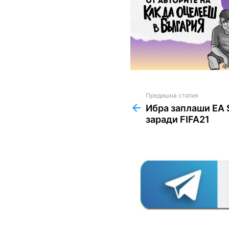
Предишна статия
See
more
Ибра заплаши EA 
заради FIFA21