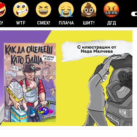
О!
WTF
СМЕХ!
ПЛАЧА
ШИТ!
ДГД