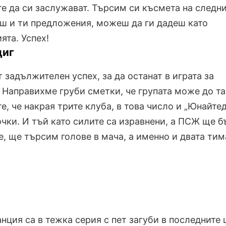
те да си заслужават. Търсим си късмета на следни
аш и ти предложения, можеш да ги дадеш като
ята. Успех!
циг
задължителен успех, за да останат в играта за
. Направихме груби сметки, че групата може до т
е, че накрая трите клуба, в това число и „Юнайтед
чки. И тъй като силите са изравнени, а ПСЖ ще б
, ще търсим голове в мача, а именно и двата тим
нция са в тежка серия с пет загуби в последните