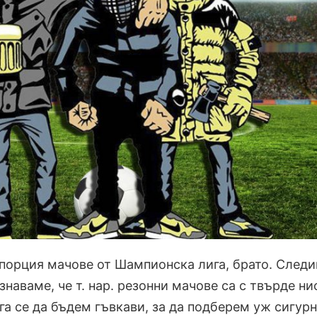
порция мачове от Шампионска лига, брато. Следи
наваме, че т. нар. резонни мачове са с твърде ни
га се да бъдем гъвкави, за да подберем уж сигур