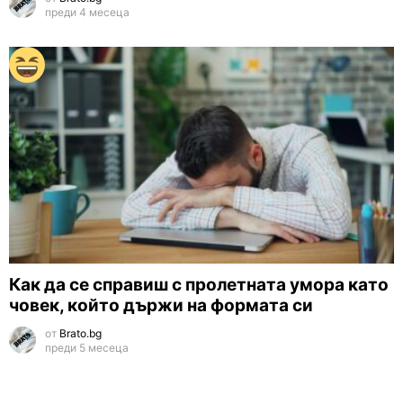
преди 4 месеца
Как да се справиш с пролетната умора като
човек, който държи на формата си
от
Brato.bg
преди 5 месеца