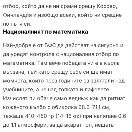
отбор, който да не ни срами срещу Косово,
Финландия и изобщо всеки, който ни срещне
по пътя си.
Националният по математика
Най-добре е от БФС да действат на сигурно и
да уредят контрола с националния отбор по
математика. Там вече победата ни е в кърпа
вързана, тъй като срещу себе си ще имат
момчета, които през годините са залягали над
учебниците, а не над топката и лафовете.
Изчислят ли обаче само веднъж как да ритнат
коженото кълбо с обиколка 68.6–71.1 см,
тежаща 410–450 гр (14–16 oz) при налягане 0.6
до 1.1 атмосфери, за да вкарат гол, нещата