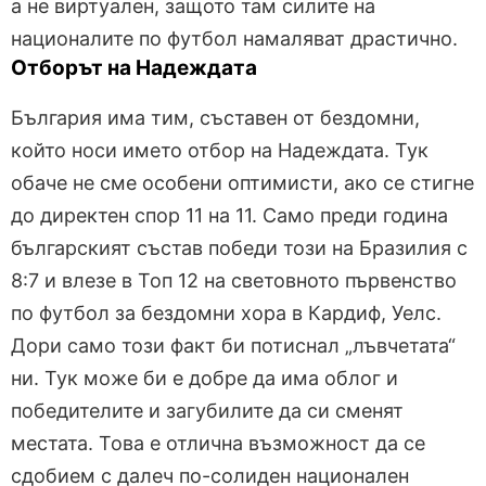
а не виртуален, защото там силите на
националите по футбол намаляват драстично.
Отборът на Надеждата
България има тим, съставен от бездомни,
който носи името отбор на Надеждата. Тук
обаче не сме особени оптимисти, ако се стигне
до директен спор 11 на 11. Само преди година
българският състав победи този на Бразилия с
8:7 и влезе в Топ 12 на световното първенство
по футбол за бездомни хора в Кардиф, Уелс.
Дори само този факт би потиснал „лъвчетата“
ни. Тук може би е добре да има облог и
победителите и загубилите да си сменят
местата. Това е отлична възможност да се
сдобием с далеч по-солиден национален