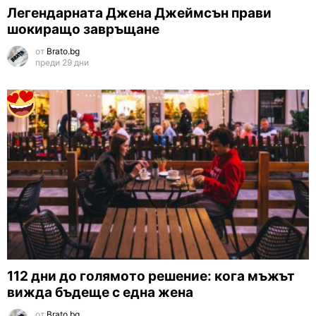
Легендарната Джена Джеймсън прави
шокиращо завръщане
от
Brato.bg
преди 29 дни
112 дни до голямото решение: кога мъжът
вижда бъдеще с една жена
от
Brato.bg