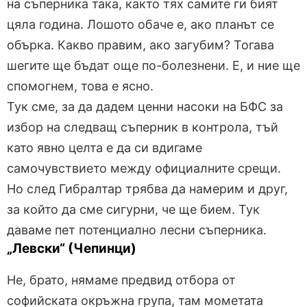
на съперника така, както тях самите ги бият
цяла година. Лошото обаче е, ако планът се
обърка. Какво правим, ако загубим? Тогава
шегите ще бъдат още по-болезнени. Е, и ние ще
спомогнем, това е ясно.
Тук сме, за да дадем ценни насоки на БФС за
избор на следващ съперник в контрола, тъй
като явно целта е да си вдигаме
самочувствието между официалните срещи.
Но след Гибралтар трябва да намерим и друг,
за който да сме сигурни, че ще бием. Тук
даваме пет потенциално лесни съперника.
„Левски“ (Чепинци)
Не, брато, нямаме предвид отбора от
софийската окръжна група, там мометата