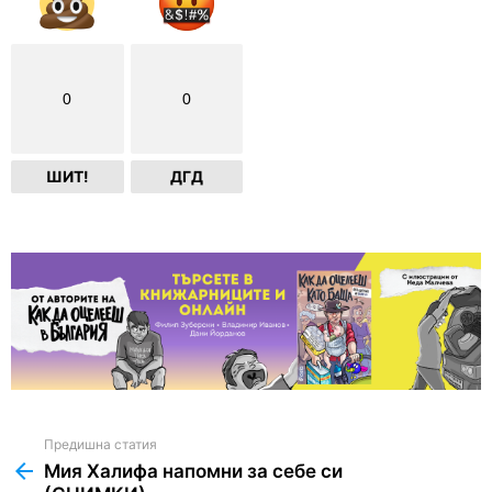
0
0
ШИТ!
ДГД
Предишна статия
See
more
Мия Халифа напомни за себе си