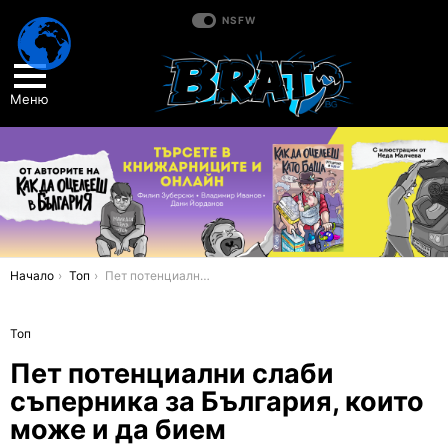
NSFW
Меню
You are here:
Начало
Топ
Пет потенциални слаби съперника за България, които може и да бием
Топ
Пет потенциални слаби
съперника за България, които
може и да бием