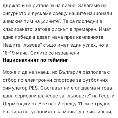
държат и на ритане, и на пиене. Залагаме на
сигурното и пускаме срещу нашите национали
женския тим на „сините“. Те са последни в
класирането, затова рискът е премерен. Имат
една победа в девет мача през кампанията.
Нашите „лъвове“ също имат един успех, но в
18-19 мача. Силите са изравнени.
Националният по гейминг
Може и да не знаеш, но България разполага с
отбор по електронни спортове за футболния
симулатор PES. Съставът ни е от двама и това
дава сериозни шансове за „лъвовете“ на Георги
Дерменджиев. Все пак 2 срещу 11 си е трудно.
Разбира се, условията са мачът да е истински,