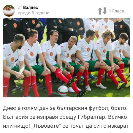
от
Валдес
1
Гласа
преди 6 години
Днес е голям ден за българския футбол, брато.
България се изправя срещу Гибралтар. Всичко
или нищо! „Лъвовете“ се точат да си го изкарат