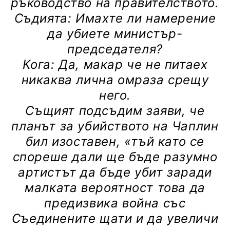
ръководство на правителството.
Съдията: Имахте ли намерение
да убиете министър-
председателя?
Кога: Да, макар че не питаех
никаква лична омраза срещу
него.
Същият подсъдим заяви, че
планът за убийството на Чаплин
бил изоставен, «тъй като се
спореше дали ще бъде разумно
артистът да бъде убит заради
малката вероятност това да
предизвика война със
Съединените щати и да увеличи