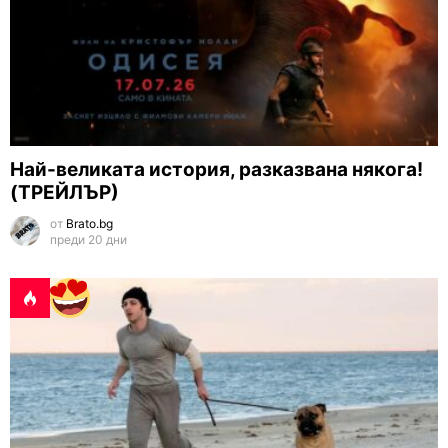
Най-великата история, разказвана някога!
(ТРЕЙЛЪР)
от
Brato.bg
преди 20 дни