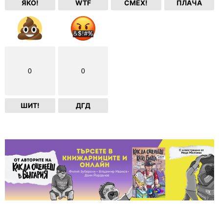
ЯКО!
WTF
СМЕХ!
ПЛАЧА
0
0
ШИТ!
ДГД