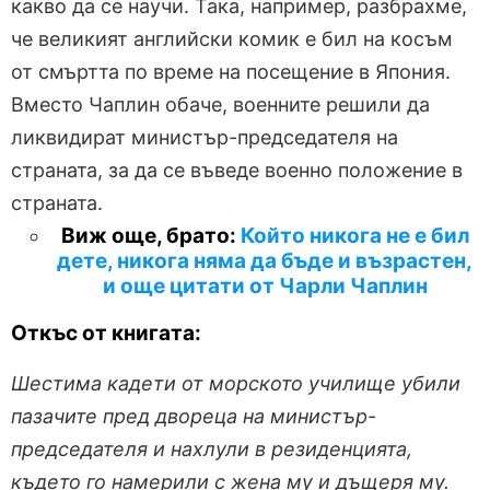
какво да се научи. Така, например, разбрахме,
че великият английски комик е бил на косъм
от смъртта по време на посещение в Япония.
Вместо Чаплин обаче, военните решили да
ликвидират министър-председателя на
страната, за да се въведе военно положение в
страната.
Виж още, брато:
Който никога не е бил
дете, никога няма да бъде и възрастен,
и още цитати от Чарли Чаплин
Откъс от книгата:
Шестима кадети от морското училище убили
пазачите пред двореца на министър-
председателя и нахлули в резиденцията,
където го намерили с жена му и дъщеря му.