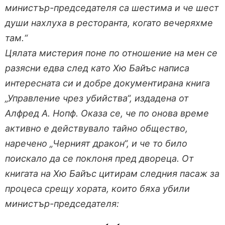
министър-председателя са шестима и че шест
души нахлуха в ресторанта, когато вечеряхме
там.“
Цялата мистерия поне по отношение на мен се
разясни едва след като Хю Байъс написа
интересната си и добре документирана книга
„Управление чрез убийства“, издадена от
Алфред А. Нопф. Оказа се, че по онова време
активно е действувало тайно общество,
наречено „Черният дракон“, и че то било
поискало да се поклоня пред двореца. От
книгата на Хю Байъс цитирам следния пасаж за
процеса срещу хората, които бяха убили
министър-председателя: