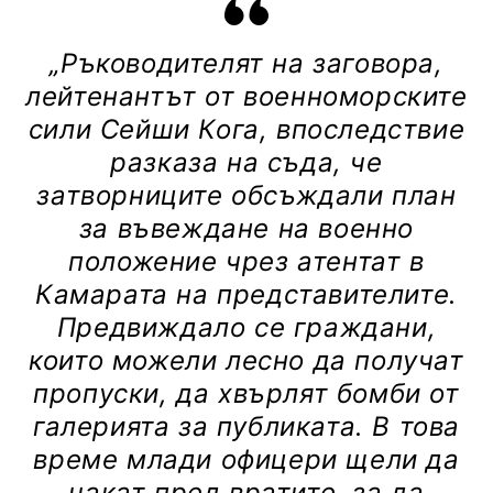
„Ръководителят на заговора,
лейтенантът от военноморските
сили Сейши Кога, впоследствие
разказа на съда, че
затворниците обсъждали план
за въвеждане на военно
положение чрез атентат в
Камарата на представителите.
Предвиждало се граждани,
които можели лесно да получат
пропуски, да хвърлят бомби от
галерията за публиката. В това
време млади офицери щели да
чакат пред вратите, за да