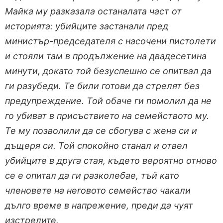
Майка му разказала останалата част от
историята: убийците застанали пред
министър-председателя с насочени пистолети
и стояли там в продължение на двадесетина
минути, докато той безуспешно се опитвал да
ги разубеди. Те били готови да стрелят без
предупреждение. Той обаче ги помолил да не
го убиват в присъствието на семейството му.
Те му позволили да се сбогува с жена си и
дъщеря си. Той спокойно станал и отвел
убийците в друга стая, където вероятно отново
се е опитал да ги разколебае, тъй като
членовете на неговото семейство чакали
дълго време в напрежение, преди да чуят
изстрелите.