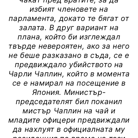
избият членовете на
парламента, докато те бягат от
залата. В друг вариант на
плана, който би изглеждал
твърде невероятен, ако за него
не беше разказано в съда, се е
предвиждало убийството на
Чарли Чаплин, който в момента
се е намирал на посещение в
Япония. Министър-
председателят бил поканил
мистър Чаплин на чай и
младите офицери предвиждали
да нахлуят в официалната му