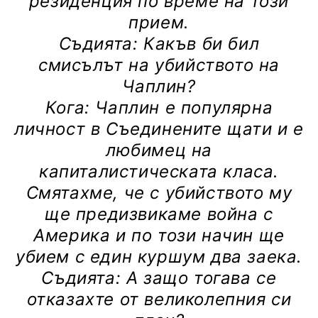
резиденция по време на този
прием.
Съдията: Какъв би бил
смисълът на убийството на
Чаплин?
Кога: Чаплин е популярна
личност в Съединените щати и е
любимец на
капиталистическата класа.
Смятахме, че с убийството му
ще предизвикаме война с
Америка и по този начин ще
убием с един куршум два заека.
Съдията: А защо тогава се
отказахте от великолепния си