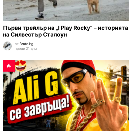
Първи трейлър на „I Play Rocky“ – историята
на Силвестър Сталоун
от
Brato.bg
преди 21 дни