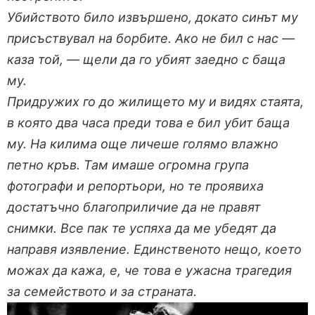
Убийството било извършено, докато синът му
присъствувал на борбите. Ако не бил с нас —
каза той, — щели да го убият заедно с баща
му.
Придружих го до жилището му и видях стаята,
в която два часа преди това е бил убит баща
му. На килима още личеше голямо влажно
петно кръв. Там имаше огромна група
фотографи и репортьори, но те проявиха
достатъчно благоприличие да не правят
снимки. Все пак те успяха да ме убедят да
направя изявление. Единственото нещо, което
можах да кажа, е, че това е ужасна трагедия
за семейството и за страната.