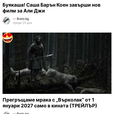
Буякаша! Саша Барън Коен завърши нов
филм за Али Джи
от
Brato.bg
преди 25 дни
Прегръщаме мрака с „Върколак“ от 1
януари 2027 само в кината (ТРЕЙЛЪР)
от
Brato.bg