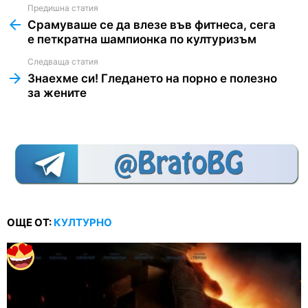
Предишна статия
See
more
Срамуваше се да влезе във фитнеса, сега
е петкратна шампионка по културизъм
Следваща статия
Знаехме си! Гледането на порно е полезно
за жените
ОЩЕ ОТ:
КУЛТУРНО