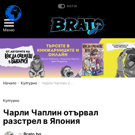
NSFW
Меню
You are here:
Начало
Културно
Чарли Чаплин отървал разстрел в Япония
Културно
Чарли Чаплин отървал
разстрел в Япония
от
Brato.bg