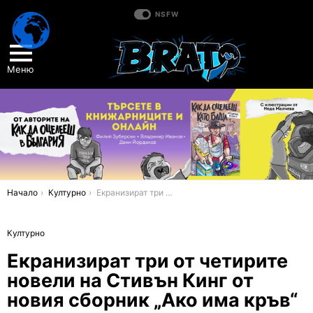
NSFW
Меню
You are here:
Начало
Културно
Екранизират три от четирите новели на Стивън Кинг от новия сборник „Ако има кръв“
Културно
Екранизират три от четирите
новели на Стивън Кинг от
новия сборник „Ако има кръв“