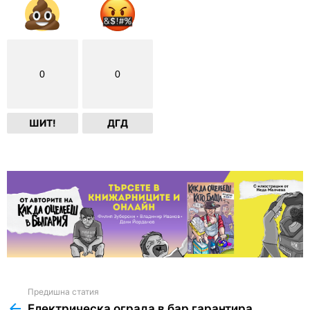
0
0
ШИТ!
ДГД
Предишна статия
See
more
Електрическа ограда в бар гарантира