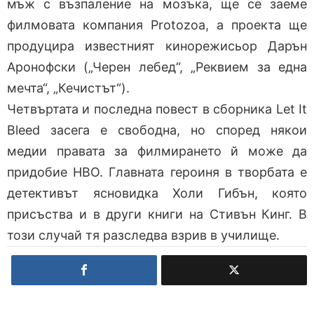
мъж с възпаление на мозъка, ще се заеме
филмовата компания Protozoa, а проекта ще
продуцира известният кинорежисьор Дарън
Аронофски („Черен лебед“, „Реквием за една
мечта“, „Кечистът“).
Четвъртата и последна повест в сборника Let It
Bleed засега е свободна, но според някои
медии правата за филмирането й може да
придобие HBO. Главната героиня в творбата е
детективът ясновидка Холи Гибън, която
присъства и в други книги на Стивън Кинг. В
този случай тя разследва взрив в училище.