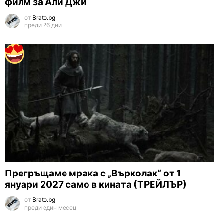
филм за Али Джи
от
Brato.bg
преди 26 дни
Прегръщаме мрака с „Върколак“ от 1
януари 2027 само в кината (ТРЕЙЛЪР)
от
Brato.bg
преди един месец