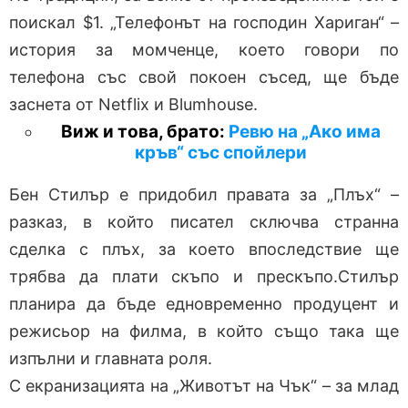
поискал $1. „Телефонът на господин Хариган“ –
история за момченце, което говори по
телефона със свой покоен съсед, ще бъде
заснета от Netflix и Blumhouse.
Виж и това, брато:
Ревю на „Ако има
кръв“ със спойлери
Бен Стилър е придобил правата за „Плъх“ –
разказ, в който писател сключва странна
сделка с плъх, за което впоследствие ще
трябва да плати скъпо и прескъпо.Стилър
планира да бъде едновременно продуцент и
режисьор на филма, в който също така ще
изпълни и главната роля.
С екранизацията на „Животът на Чък“ – за млад