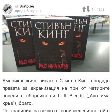
от
Brato.bg
1
Гласа
преди 6 години
Американският писател Стивън Кинг продаде
правата за екранизация на три от четирите
новели в сборника си If It Bleeds („Ако има
кръв“), брато.
По традиция, за всяко от произведенията той е