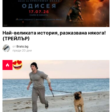
Най-великата история, разказвана някога!
(ТРЕЙЛЪР)
от
Brato.bg
преди 20 дни