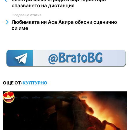
спазването на дистанция
Следваща статия
Любимката ни Аса Акира обясни сценично
си име
ОЩЕ ОТ:
КУЛТУРНО