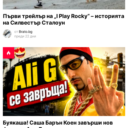
Първи трейлър на „I Play Rocky“ – историята
на Силвестър Сталоун
от
Brato.bg
преди 22 дни
Буякаша! Саша Барън Коен завърши нов