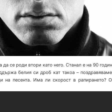
а да се роди втори като него. Станал е на 90 годин
държа белия си дроб кат такоа – поздравяваме
и на песента. Има ли скорост в рапирането? О