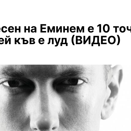
сен на Еминем е 10 то
ей къв е луд (ВИДЕО)