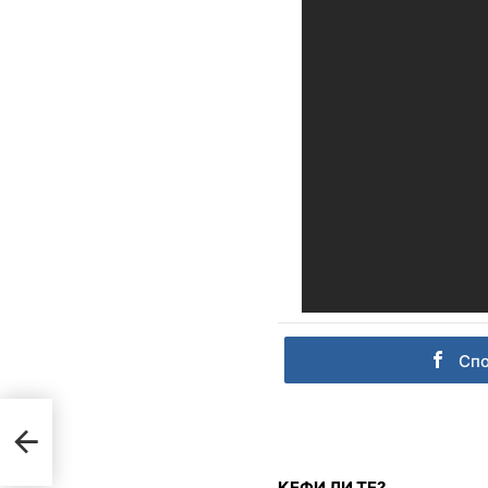
Сп
т
КЕФИ ЛИ ТЕ?