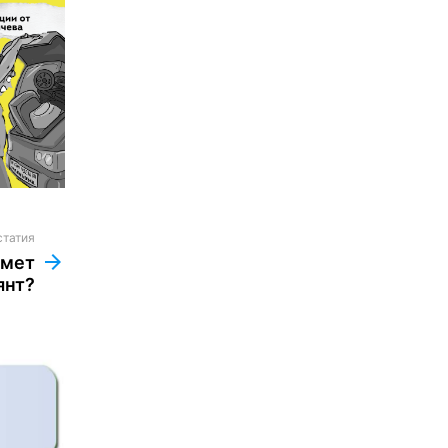
статия
амет
янт?