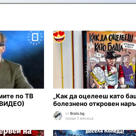
мите по ТВ
„Как да оцелееш като ба
 (ВИДЕО)
болезнено откровен нар
от
Brato.bg
преди 2 месеца