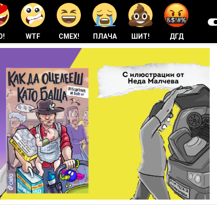
О!
WTF
СМЕХ!
ПЛАЧА
ШИТ!
ДГД