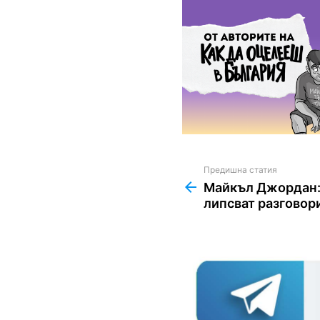
Предишна статия
See
more
Майкъл Джордан:
липсват разговор