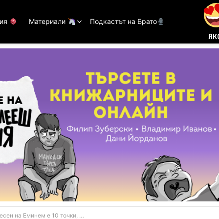
тия
Материали
Подкастът на Брато
ЯК
 Еминем е 10 точки, брато! Глей къв е луд (ВИДЕО)