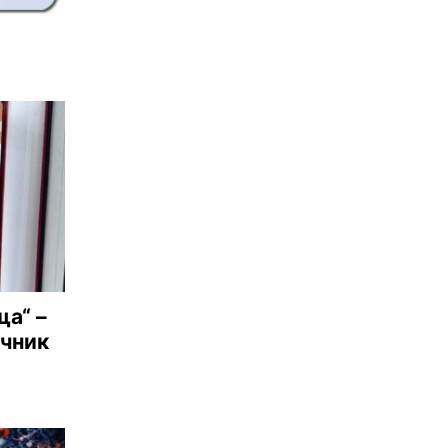
ща“ –
ъчник