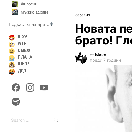
Животни
Мъжко здраве
Забавно
Новата пе
Подкастът на Брато
брато! Гл
ЯКО!
WTF
СМЕХ!
от
Макс
ПЛАЧА
преди 7 години
ШИТ!
ДГД
facebook
instagram
youtube
spotify
Search
for: