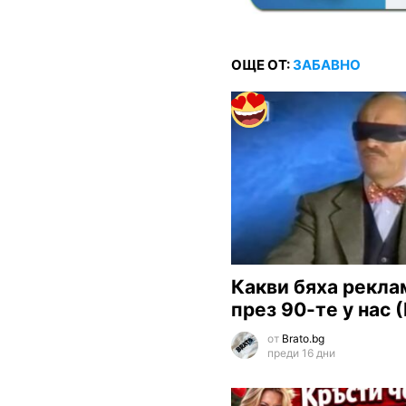
ОЩЕ ОТ:
ЗАБАВНО
Какви бяха рекла
през 90-те у нас
от
Brato.bg
преди 16 дни