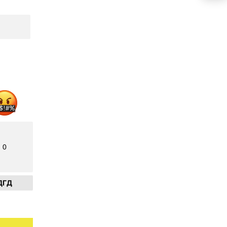
0
ДГД