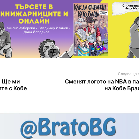
Следваща 
 Ще ми
Сменят логото на NBA в п
ите с Кобе
на Кобе Бра