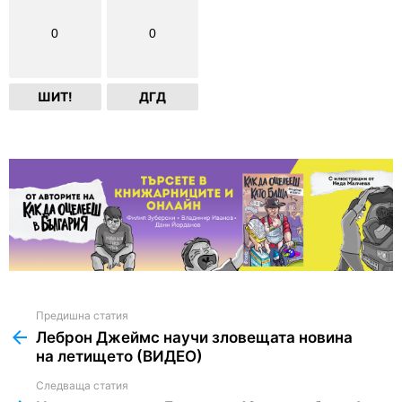
0
0
ШИТ!
ДГД
Предишна статия
See
more
Леброн Джеймс научи зловещата новина
на летището (ВИДЕО)
Следваща статия