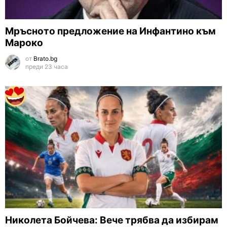
Мръсното предложение на Инфантино към
Мароко
от
Brato.bg
преди 23 часа
Николета Бойчева: Вече трябва да избирам