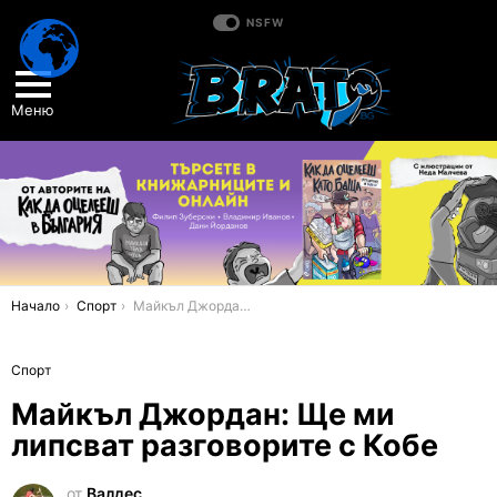
NSFW
Меню
You are here:
Начало
Спорт
Майкъл Джордан: Ще ми липсват разговорите с Кобе
Спорт
Майкъл Джордан: Ще ми
липсват разговорите с Кобе
от
Валдес