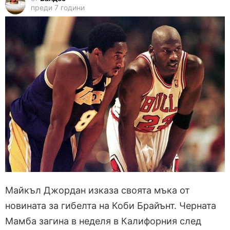
преди 7 години
Майкъл Джордан изказа своята мъка от
новината за гибелта на Коби Брайънт. Черната
Мамба загина в неделя в Калифорния след