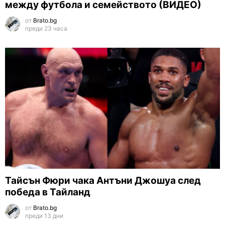
между футбола и семейството (ВИДЕО)
от
Brato.bg
преди 23 часа
Тайсън Фюри чака Антъни Джошуа след
победа в Тайланд
от
Brato.bg
преди 13 дни