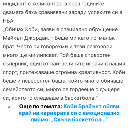
инцидент с хеликоптер, а през годините
двамата бяха сравнявани заради успехите си в
НБА.
„Обичах Коби, заяви в специално обръщение
Майкъл Джордан. – Беше ми като по-малък
брат. Често си говорехми и тези разговори
много ще ми липсват. Той беше страхотен
съперник, един от най-великите играчи в нашия
спорт, притежаваше огромна креативност. Коби
беше и невероятен баща, който много обичаше
семейството си, много се гордееше с дъщеря
си, която го следваше в баскетбола.“
Още по темата:
Коби Брайънт обяви
край на кариерата си с емоционално
писмо: „Скъпи баскетбол…“