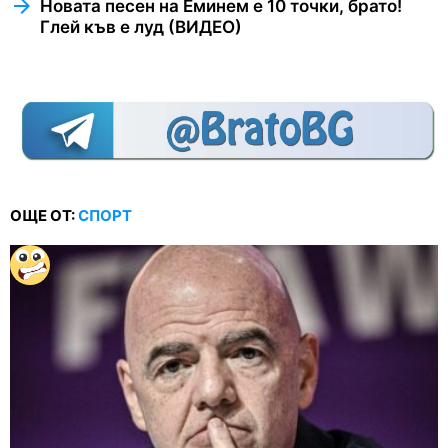
Новата песен на Еминем е 10 точки, брато!
Глей къв е луд (ВИДЕО)
ОЩЕ ОТ:
СПОРТ