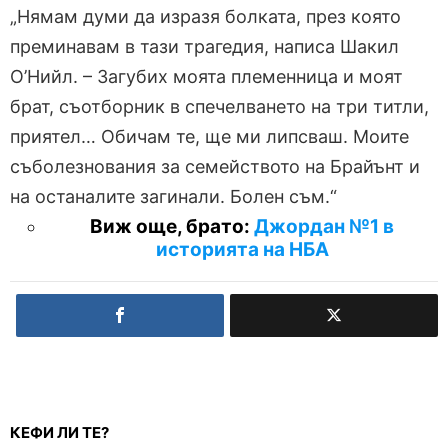
„Нямам думи да изразя болката, през която
преминавам в тази трагедия, написа Шакил
О’Нийл. – Загубих моята племенница и моят
брат, съотборник в спечелването на три титли,
приятел… Обичам те, ще ми липсваш. Моите
съболезнования за семейството на Брайънт и
на останалите загинали. Болен съм.“
Виж още, брато:
Джордан №1 в
историята на НБА
КЕФИ ЛИ ТЕ?