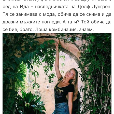
ред на Ида – наследничката на Долф Лунгрен.
Тя се занимава с мода, обича да се снима и да
дразни мъжките погледи. А тати? Той обича да
се бие, брато. Лоша комбинация, знаем.