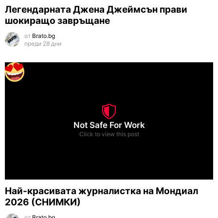
Легендарната Джена Джеймсън прави
шокиращо завръщане
от
Brato.bg
преди 28 дни
Not Safe For Work
Click to view this post
Най-красивата журналистка на Мондиал
2026 (СНИМКИ)
от
Brato.bg