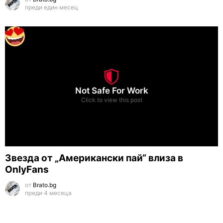
преди един месец
Not Safe For Work
Click to view this post
Звезда от „Американски пай“ влиза в
OnlyFans
от
Brato.bg
преди 4 месеца