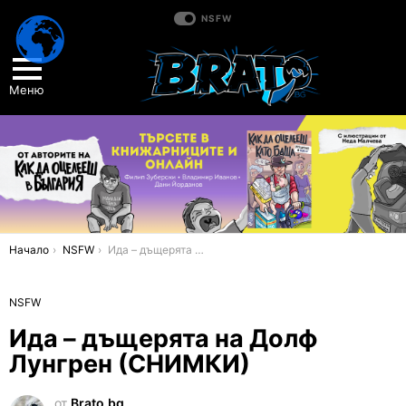
NSFW
Меню
You are here:
Начало
NSFW
Ида – дъщерята на Долф Лунгрен (СНИМКИ)
NSFW
Ида – дъщерята на Долф
Лунгрен (СНИМКИ)
от
Brato.bg