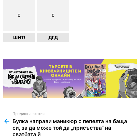
0
0
ШИТ!
ДГД
Предишна статия
See
more
Булка направи маникюр с пепелта на баща
си, за да може той да „присъства“ на
сватбата й