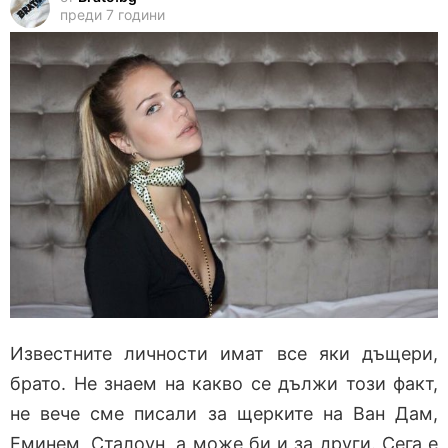
преди 7 години
Известните личности имат все яки дъщери,
брато. Не знаем на какво се дължи този факт,
не вече сме писали за щерките на Ван Дам,
Еминем, Сталоун, а може би и за други. Сега е