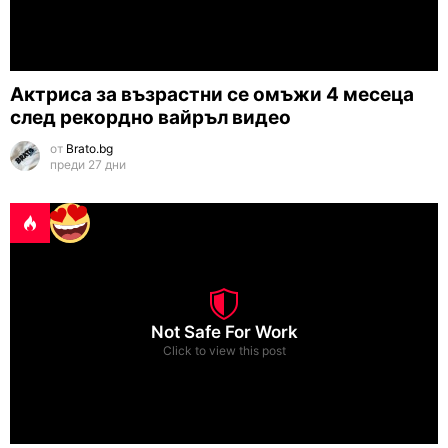
Актриса за възрастни се омъжи 4 месеца
след рекордно вайръл видео
от
Brato.bg
преди 27 дни
Not Safe For Work
Click to view this post