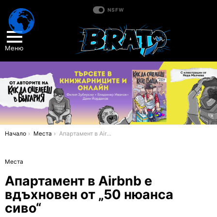
NSFW
Меню
You are here:
Начало
Места
Апартамент в Airbnb е вдъхновен от „50 нюанса сиво“
Места
Апартамент в Airbnb е
вдъхновен от „50 нюанса
сиво“