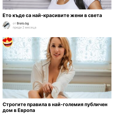
Eто къде са най-красивите жени в света
от
Brato.bg
преди 2 месеца
Строгите правила в най-големия публичен
дом в Европа