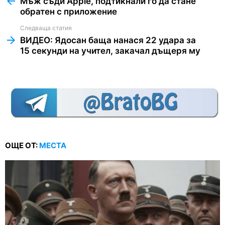
Мъж съди Apple, подтикнали го да стане
обратен с приложение
Следваща статия
ВИДЕО: Ядосан баща нанася 22 удара за
15 секунди на учител, закачал дъщеря му
ОЩЕ ОТ:
МЕСТА