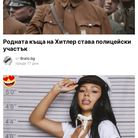
Родната къща на Хитлер става полицейски
участък
от
Brato.bg
преди 17 дни