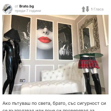
от
Brato.bg
1
Гласа
преди 7 години
Ако пътуваш по света, брато, със сигурност си
се възползвал или поне си проверявал за