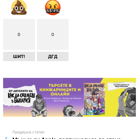
0
0
ШИТ!
ДГД
Предишна статия
See
more