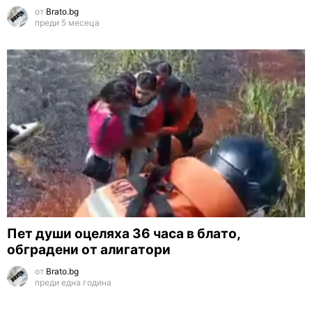
от
Brato.bg
преди 5 месеца
Пет души оцеляха 36 часа в блато,
обградени от алигатори
от
Brato.bg
преди една година