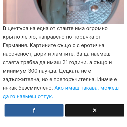
В центъра на една от стаите има огромно
кръгло легло, направено по поръчка от
Германия. Картините също с с еротична
насоченост, дори и лампите. За да наемеш
стаята трябва да имаш 21 години, а също и
минимум 300 паунда. Цецката не е
задължителна, но е препоръчителна. Иначе е
някак безсмислено.
Ако имаш такава, можеш
да го наемеш оттук.