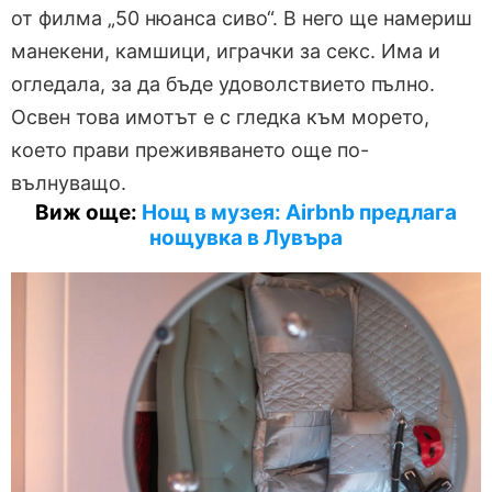
от филма „50 нюанса сиво“. В него ще намериш
манекени, камшици, играчки за секс. Има и
огледала, за да бъде удоволствието пълно.
Освен това имотът е с гледка към морето,
което прави преживяването още по-
вълнуващо.
Виж още:
Нощ в музея: Airbnb предлага
нощувка в Лувъра