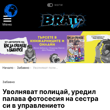
NSFW
Меню
You are here:
Начало
Забавно
Уволняват полицай, уредил палава фотосесия на сестра си в управлението
Забавно
Уволняват полицай, уредил
палава фотосесия на сестра
си в управлението