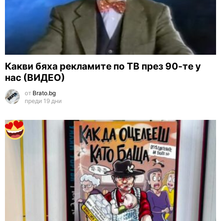
Какви бяха рекламите по ТВ през 90-те у
нас (ВИДЕО)
от
Brato.bg
преди 19 дни