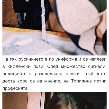
На тях рускинчето е по униформа и се чеплези
в кифленски пози. След множество сигнали,
полицията е разследвала случая, тъй като
доста хора са на мнение, че Топилина петни
професията.