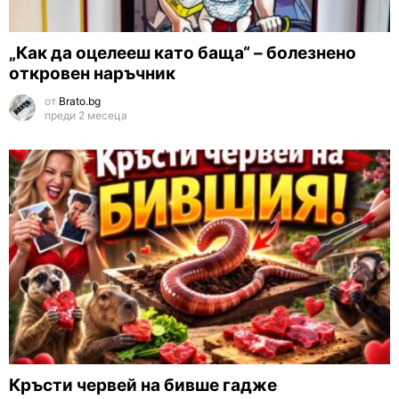
„Как да оцелееш като баща“ – болезнено
откровен наръчник
от
Brato.bg
преди 2 месеца
Кръсти червей на бивше гадже