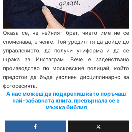
Оказа се, че нейният брат, чието име не се
споменава, е ченге. Той уредил тя да дойде до
управлението, да получи униформа и да се
щрака за Инстаграм. Вече е задействано
производство по московския полицай, който
предстои да бъде уволнен дисциплинарно за
фотосесията.
А нас можеш да подкрепиш като поръчаш
най-забавната книга, превърнала се в
мъжка библия