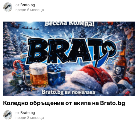
от
Brato.bg
преди 6 месеца
Коледно обръщение от екипа на Brato.bg
от
Brato.bg
преди 8 месеца