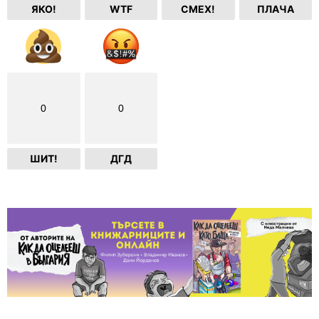
ЯКО!
WTF
СМЕХ!
ПЛАЧА
0
0
ШИТ!
ДГД