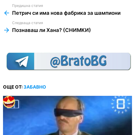
Предишна статия
See
more
Петрич си има нова фабрика за шампиони
Следваща статия
Познаваш ли Хана? (СНИМКИ)
ОЩЕ ОТ:
ЗАБАВНО