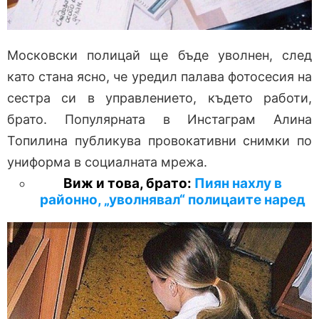
Московски полицай ще бъде уволнен, след
като стана ясно, че уредил палава фотосесия на
сестра си в управлението, където работи,
брато. Популярната в Инстаграм Алина
Топилина публикува провокативни снимки по
униформа в социалната мрежа.
Виж и това, брато:
Пиян нахлу в
районно, „уволнявал“ полицаите наред