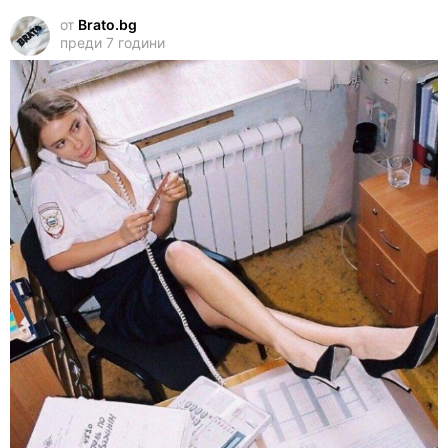
от
Brato.bg
преди 7 години