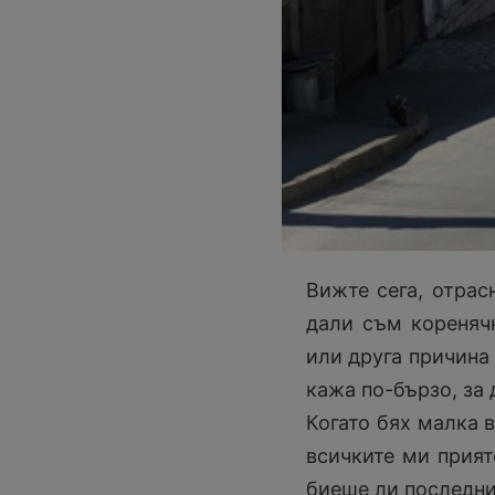
Вижте сега, отрас
дали съм кореняч
или друга причина 
кажа по-бързо, за 
Когато бях малка в
всичките ми прият
биеше ли последни