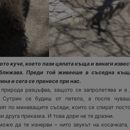
ото куче, което пази цялата къща и винаги извес
иближава. Преди той живееше в съседна къща
ина и сега се пренесе при нас.
 природа разцъфва, защото се запролетява и е
. Сутрин се будиш от петела, а после чуваш
аят по минаващите съседи, които се спират пост
и друга приказка. И това дори не те дразни.
оже да те изнерви – нито звукът на косачката,