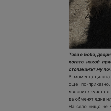
Това е Бобо, дворн
когато някой пр
стопанинът му поч
В момента цялата
още по-приказно
дворните кучета л
да обменят една ил
На село нищо не м