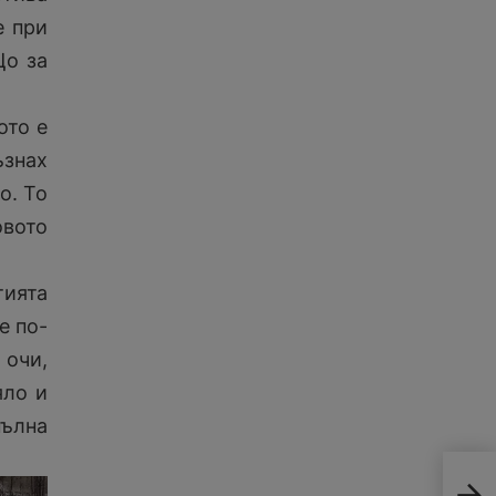
е при
Що за
ото е
ъзнах
о. То
овото
тията
е по-
 очи,
яло и
пълна
Про