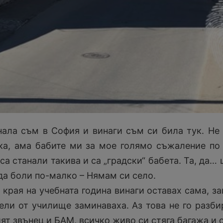
нала съм в София и винаги съм си била тук. Не
ка, ама бабите ми за мое голямо съжаление по
са станали такива и са „градски“ бабета. Та, да… 
да боли по-малко – Нямам си село.
 края на учебната година винаги оставах сама, з
ели от училище заминаваха. Аз това не го разби
ят звънец и БАМ, всичко живо си стяга багажа и 