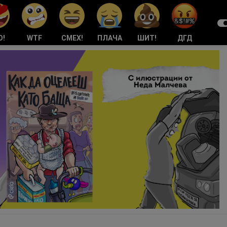
О!
WTF
СМЕХ!
ПЛАЧА
ШИТ!
ДГД