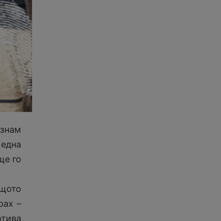
 знам
 една
ще го
ащото
рах –
отива