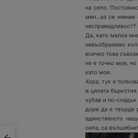
на село. Постоянно
мен…аз си нямам 
несправедливост? Н
Да, като малка мн
невъобразимо колк
всичко това съвсе
не е точно мое, но
като мое.
Хора, тук е толков
и цялата бъркотия 
хубав и по-сладък 
дори да е твърде 
единственото нещ
сила, са вълшебнит
ид,
Ж