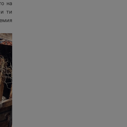
то на
 и ти
лемия