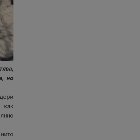
тява,
, но
 дори
 как
оянно
 нито