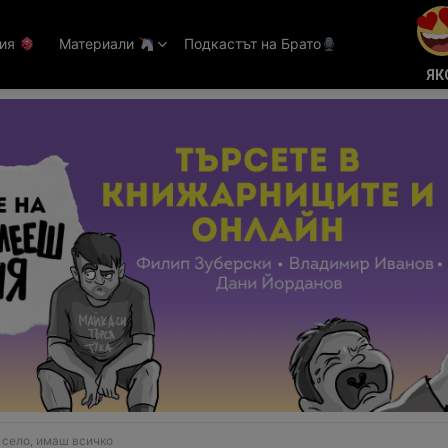
тия
Материали
Подкастът на Брато
ЯК
 село, имаш всичко