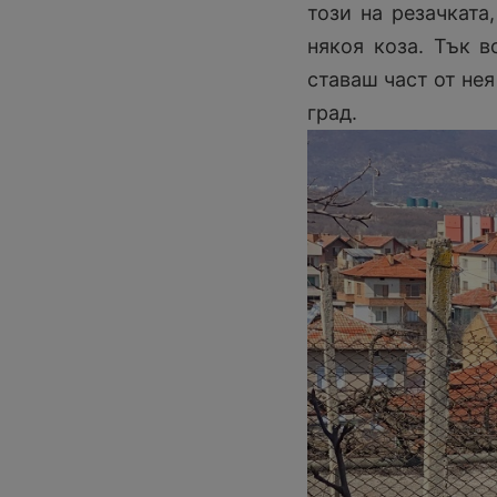
този на резачката
някоя коза. Тък в
ставаш част от нея
град.