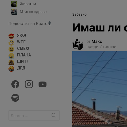
Животни
Мъжко здраве
Забавно
Имаш ли 
Подкастът на Брато
ЯКО!
от
Макс
WTF
преди 7 години
СМЕХ!
ПЛАЧА
ШИТ!
ДГД
facebook
instagram
youtube
spotify
Search
for: