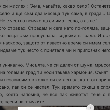
 си мислех : “Ама, чакайте, какво село? Останет
село и ще съм два месеца тук сама, в града… 
е е честно всичко да си имат село, а аз не.”
ого страдах. Страдам и сега като по-голяма, защ
о неща съм пропуснала, седейки в града. И ос
м наскоро, защото от известно време си имам сел
 идваме тук често с приятеля ми и припознах нег
а уникално. Мисълта, че си далеч от шума, мръсо
на големия град ти носи такава хармония. Сънят 
и независимо в колко си си легнал, като отвориш
рано, пак си се наспал. Тук времето сякаш е спр
о, което напомня, че все пак животът тече с 
е песни на птичките.