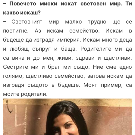
– Повечето миски искат световен мир. Ти
какво искаш?
– Световният мир малко трудно ще се
постигне. Аз искам семейство. Искам в
бъдеще да изградя империя. Искам много деца
и любящ съпруг и баща. Родителите ми да
са винаги до мен, живи, здрави и щастливи.
Сестрите ми и брат ми също. Ние сме едно
голямо, щастливо семейство, затова искам да
изградя същото в бъдеще. Моят пример, са
моите родители.