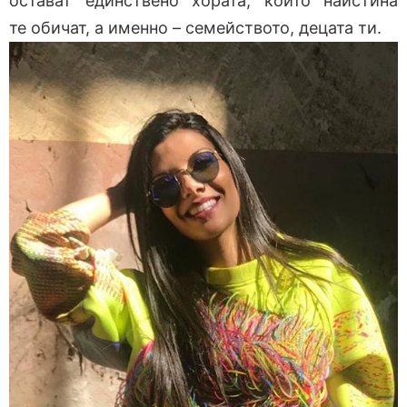
остават единствено хората, които наистина
те обичат, а именно – семейството, децата ти.