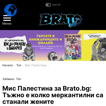
NSFW
Меню
You are here:
Начало
Топ
Мис Палестина за Brato.bg: Тъжно е колко меркантилни са станали жените
Забавно
Топ
Мис Палестина за Brato.bg:
Тъжно е колко меркантилни са
станали жените