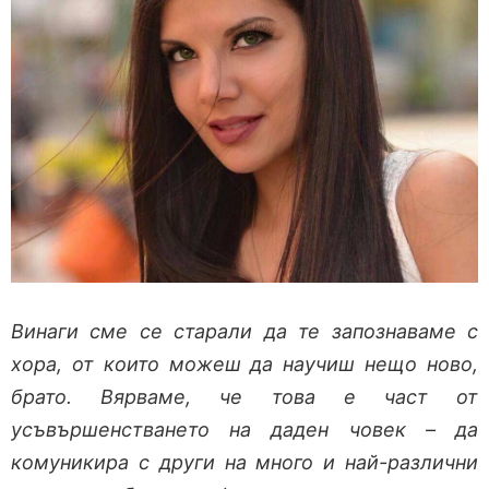
Винаги сме се старали да те запознаваме с
хора, от които можеш да научиш нещо ново,
брато. Вярваме, че това е част от
усъвършенстването на даден човек – да
комуникира с други на много и най-различни