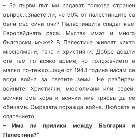
– За първи път ми задават толкова странен
въпрос…Знаете ли, че 90% от палестинците са
бели със сини очи? Палестинците спадат към
Европейдната раса. Мустак имат и много
български мъже? В Палестина живеят както
мюсюлмани, така и християни. Добре дошли
сте там по всяко време, но положението е
малко по-тежко…още от 1948 година насам се
води война за светите земи. Не разбирам
войните. Християни, мюсюлмани или евреи,
всички сме хора и всички ние трябва да се
обичаме. Омразата поражда война. Любовта е
спасението.
– Има ли прилики между България и
Палестина?“