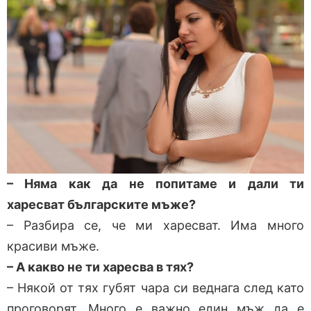
– Няма как да не попитаме и дали ти
харесват българските мъже?
– Разбира се, че ми харесват. Има много
красиви мъже.
– А какво не ти харесва в тях?
– Някой от тях губят чара си веднага след като
проговорят. Много е важно един мъж да е