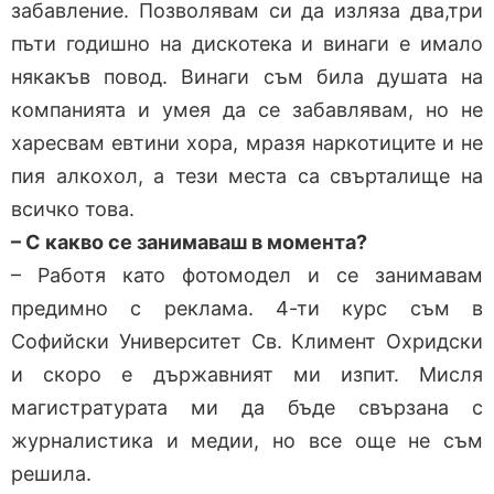
забавление. Позволявам си да изляза два,три
пъти годишно на дискотека и винаги е имало
някакъв повод. Винаги съм била душата на
компанията и умея да се забавлявам, но не
харесвам евтини хора, мразя наркотиците и не
пия алкохол, а тези места са свърталище на
всичко това.
– С какво се занимаваш в момента?
– Работя като фотомодел и се занимавам
предимно с реклама. 4-ти курс съм в
Софийски Университет Св. Климент Охридски
и скоро е държавният ми изпит. Мисля
магистратурата ми да бъде свързана с
журналистика и медии, но все още не съм
решила.