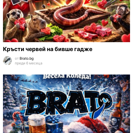
Кръсти червей на бивше гадже
от
Brato.bg
преди 6 месеца