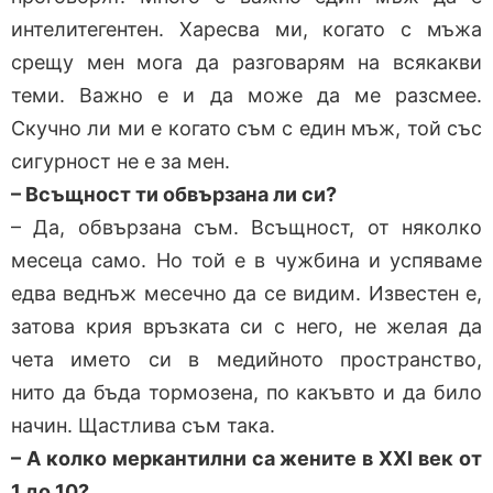
интелитегентен. Харесва ми, когато с мъжа
срещу мен мога да разговарям на всякакви
теми. Важно е и да може да ме разсмее.
Скучно ли ми е когато съм с един мъж, той със
сигурност не е за мен.
– Всъщност ти обвързана ли си?
– Да, обвързана съм. Всъщност, от няколко
месеца само. Но той е в чужбина и успяваме
едва веднъж месечно да се видим. Известен е,
затова крия връзката си с него, не желая да
чета името си в медийното пространство,
нито да бъда тормозена, по какъвто и да било
начин. Щастлива съм така.
– А колко меркантилни са жените в XXI век от
1 до 10?