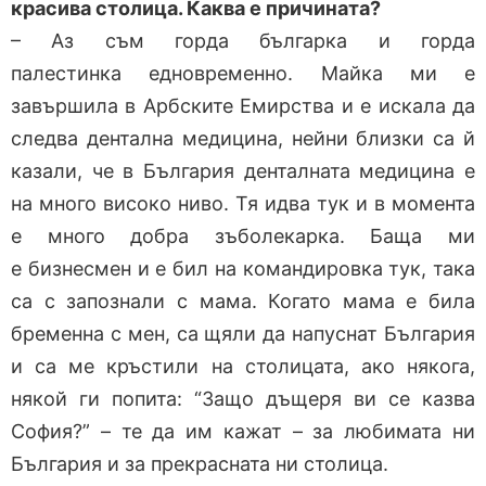
красива столица. Каква е причината?
– Аз съм горда българка и горда
палестинка едновременно. Майка ми е
завършила в Арбските Емирства и е искала да
следва дентална медицина, нейни близки са й
казали, че в България денталната медицина е
на много високо ниво. Тя идва тук и в момента
е много добра зъболекарка. Баща ми
е бизнесмен и е бил на командировка тук, така
са с запознали с мама. Когато мама е била
бременна с мен, са щяли да напуснат България
и са ме кръстили на столицата, ако някога,
някой ги попита: “Защо дъщеря ви се казва
София?” – те да им кажат – за любимата ни
България и за прекрасната ни столица.