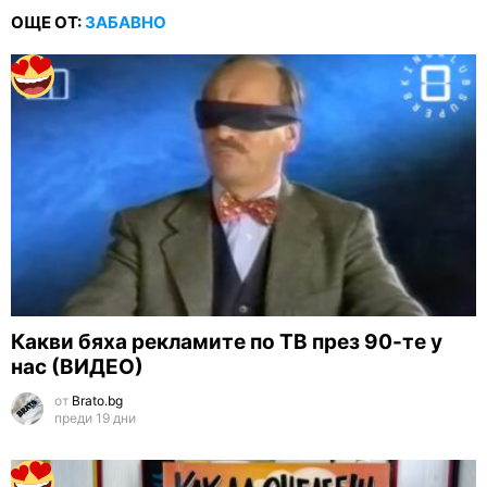
ОЩЕ ОТ:
ЗАБАВНО
Какви бяха рекламите по ТВ през 90-те у
нас (ВИДЕО)
от
Brato.bg
преди 19 дни