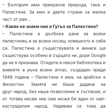
– България има прекрасна природа, така и
Палестина. За мен и двете страни са малка
част от рая…
– Какво не знаем ние и Гугъл за Палестина?
– Палестина е дълбока рана за всеки
палестинец и за всеки носещ човешкото в себе
си. Палестина е съществувала и винаги ще
съществува особено в сърцата ни, дори Google
да не я признава. Отидете в някоя библиотека и
вземете в ръка всеки атлас, създаден преди
1948 година – Палестина я има, на арабски е
Филистин. Земята ни беше дадена на
друг народ, без наше позволение и съгласие, и
от тогава насам ние сме може би един от най-
изстрадалия народ. Надявам се това да