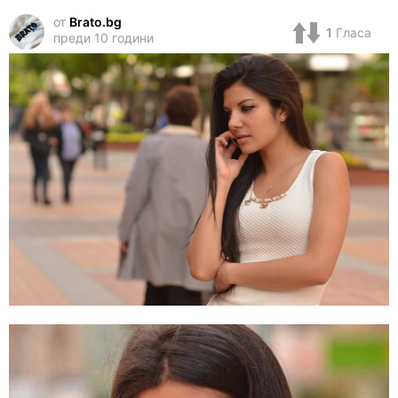
от
Brato.bg
1
Гласа
преди 10 години