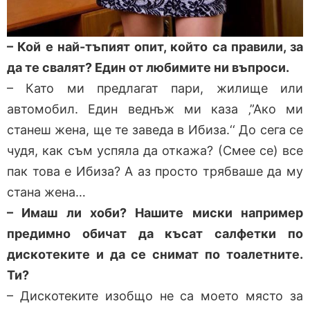
– Кой е най-тъпият опит, който са правили, за
да те свалят? Един от любимите ни въпроси.
– Като ми предлагат пари, жилище или
автомобил. Един веднъж ми каза ‚”Ако ми
станеш жена, ще те заведа в Ибиза.‘‘ До сега се
чудя, как съм успяла да откажа? (Смее се) все
пак това е Ибиза? А аз просто трябваше да му
стана жена…
– Имаш ли хоби? Нашите миски например
предимно обичат да късат салфетки по
дискотеките и да се снимат по тоалетните.
Ти?
– Дискотеките изобщо не са моето място за