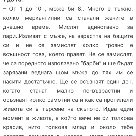
– От 1 до 10 , може би 8.. Много е тъжно,
колко меркантилни са станали жените в
днешно време. Мислят единствено за
пари..Излизат с мъже, на взрастта на бащите
си и не се замислят колко грозно е
всъщност това, което правят. Не се замислят,
че са поредното използвано “барби” и ще бъдат
зарязани веднага щом мъжа до тях им се
насити достатъчно. Ще се осъзнаят един ден,
когато станат малко по-възрастни и
осъзнаят колко самотни са и как са пропилели
живота си в търсене на скъпото. Идва един
момент в живота, в който вече не си толкова
красив, нито толкова млад и около тебе