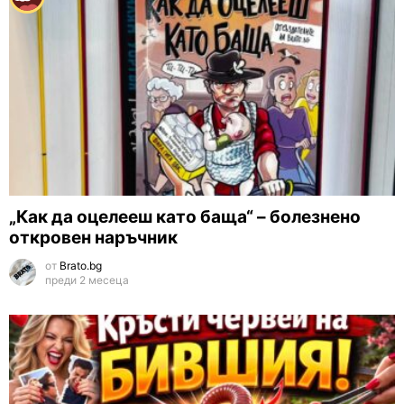
„Как да оцелееш като баща“ – болезнено
откровен наръчник
от
Brato.bg
преди 2 месеца