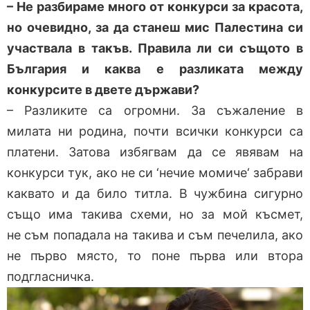
– Не разбираме много от конкурси за красота,
но очевидно, за да станеш мис Палестина си
участвала в такъв. Правила ли си същото в
България и каква е разликата между
конкурсите в двете държави?
– Разликите са огромни. За съжаление в
милата ни родина, почти всички конкурси са
платени. Затова избягвам да се явявам на
конкурси тук, ако не си ‘нечие момиче‘ забрави
каквато и да било титла. В чужбина сигурно
също има такива схеми, но за мой късмет,
не съм попадала на такива и съм печелила, ако
не първо място, то поне първа или втора
подгласничка.