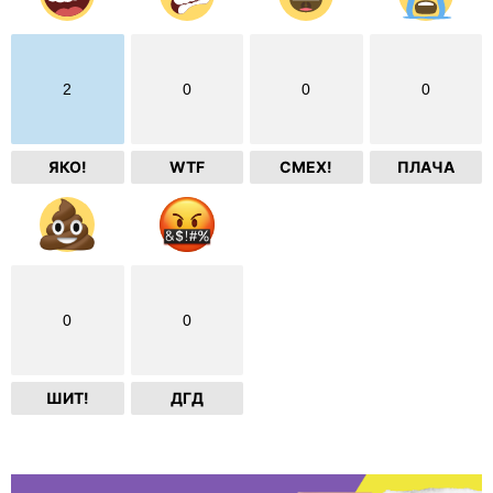
2
0
0
0
ЯКО!
WTF
СМЕХ!
ПЛАЧА
0
0
ШИТ!
ДГД