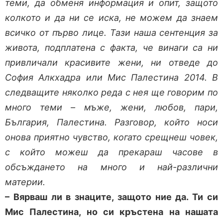
теми, да обменя информация и опит, защото
колкото и да ни се иска, не можем да знаем
всичко от първо лице. Тази наша сентенция за
живота, подплатена с факта, че винаги са ни
привличали красивите жени, ни отведе до
София Алкхадра или Мис Палестина 2014. В
следващите няколко реда с нея ще говорим по
много теми – мъже, жени, любов, пари,
България, Палестина. Разговор, който носи
онова приятно чувство, когато срещнеш човек,
с който можеш да прекараш часове в
обсъждането на много и най-различни
материи.
– Вярваш ли в знаците, защото ние да. Ти си
Мис Палестина, но си кръстена на нашата