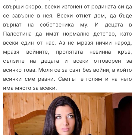
свърши скоро, всеки изгонен от родината си да
се завърне в нея. Всеки отнет дом, да бъде
върнат на собственика му. И децата в
Палестина да имат нормално детство, като
всеки един от нас. Аз не мразя ничии народ,
мразя войните, пролятата невинна кръв,
сълзите на децата и всеки отговорен за
всичко това. Моля се за свят без войни, в който
всички сме равни. Светът е голям и на него
има място за всеки.