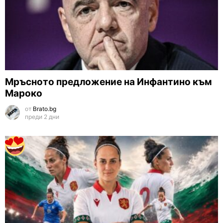
Мръсното предложение на Инфантино към
Мароко
от
Brato.bg
преди 2 дни