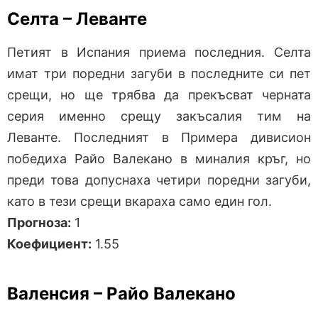
Селта – Леванте
Петият в Испания приема последния. Селта
имат три поредни загуби в последните си пет
срещи, но ще трябва да прекъсват черната
серия именно срещу закъсалия тим на
Леванте. Последният в Примера дивисион
победиха Райо Валекано в миналия кръг, но
преди това допуснаха четири поредни загуби,
като в тези срещи вкараха само един гол.
Прогноза:
1
Коефициент:
1.55
Валенсия – Райо Валекано