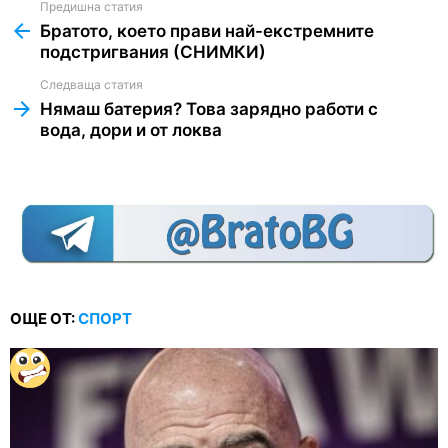
Предишна статия
See
more
Братото, което прави най-екстремните
подстригвания (СНИМКИ)
Следваща статия
Нямаш батерия? Това зарядно работи с
вода, дори и от локва
ОЩЕ ОТ:
СПОРТ