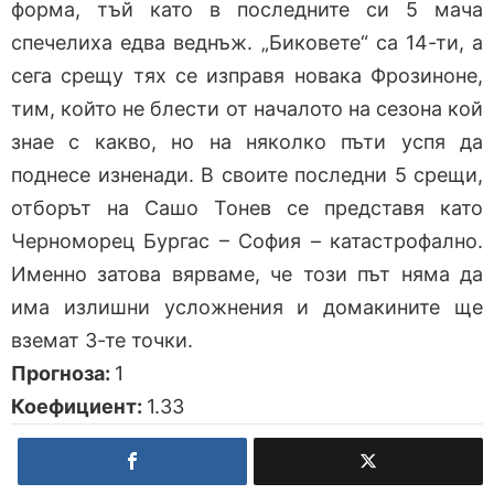
форма, тъй като в последните си 5 мача
спечелиха едва веднъж. „Биковете“ са 14-ти, а
сега срещу тях се изправя новака Фрозиноне,
тим, който не блести от началото на сезона кой
знае с какво, но на няколко пъти успя да
поднесе изненади. В своите последни 5 срещи,
отборът на Сашо Тонев се представя като
Черноморец Бургас – София – катастрофално.
Именно затова вярваме, че този път няма да
има излишни усложнения и домакините ще
вземат 3-те точки.
Прогноза:
1
Коефициент:
1.33