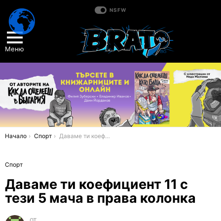
NSFW
Меню
You are here:
Начало
Спорт
Даваме ти коефициент 11 с тези 5 мача в права колонка
Спорт
Даваме ти коефициент 11 с
тези 5 мача в права колонка
от