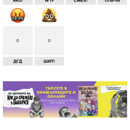
ЯКО!
WTF
СМЕХ!
ПЛАЧА
0
0
ДГД
ШИТ!