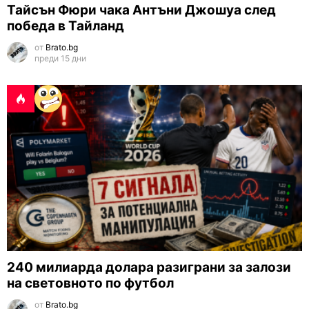
Тайсън Фюри чака Антъни Джошуа след
победа в Тайланд
от
Brato.bg
преди 15 дни
240 милиарда долара разиграни за залози
на световното по футбол
от
Brato.bg