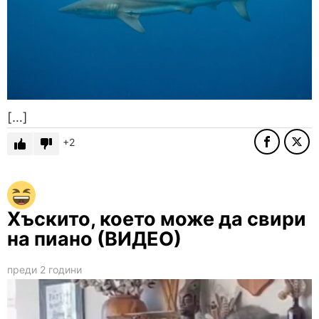
[…]
2
Хъскито, което може да свири
на пиано (ВИДЕО)
преди 2 години