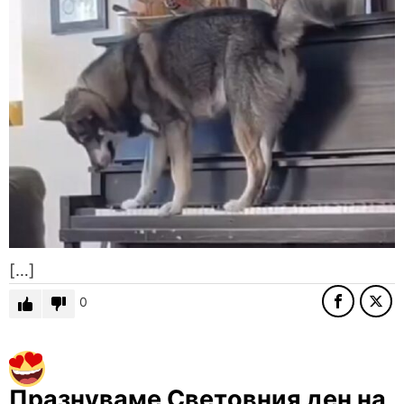
[…]
0
Πpaзнyвaмe Cвeтoвния дeн нa