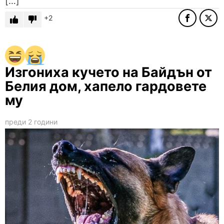
[…]
2
Изгониха кучето на Байдън от
Белия дом, хапело гардовете
му
преди 2 години