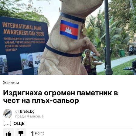
Животни
Издигнаха огромен паметник в
чест на плъх-сапьор
от
Brato.bg
преди 4 месеца
[…]
ОЩЕ
1
Point