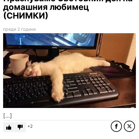
дoмaшния любимeц
(СНИМКИ)
преди 2 години
[…]
2