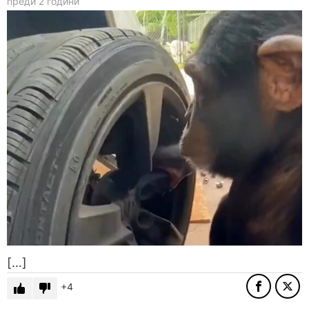
преди 2 години
[…]
4