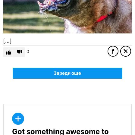
[…]
0
Зареди още
Got something awesome to
CREATE