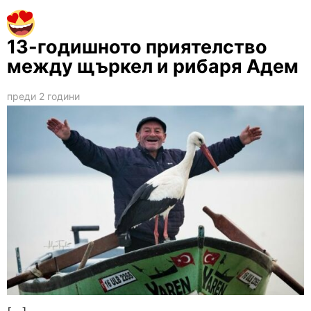
13-годишното приятелство
между щъркел и рибаря Адем
преди 2 години