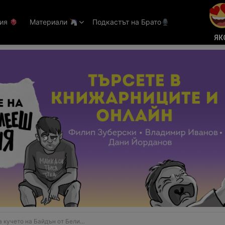
тия
Материали
Подкастът на Брато
ЯК
о на Байдън от Белия дом, хапело гардовете му