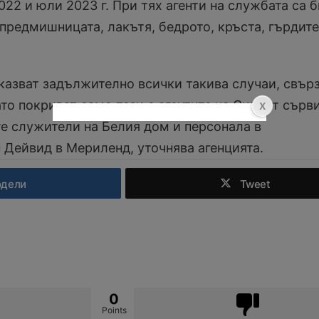
22 и юли 2023 г. При тях агенти на службата са 
 предмишницата, лакътя, бедрото, кръста, гърдите
казват задължително всички такива случаи, свър
то покриват само тези с агентите на Сикрет сърви
те служители на Белия дом и персонала в
 Дейвид в Мериленд, уточнява агенцията.
одели
Tweet
0
Points