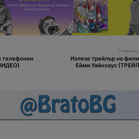
Следваща 
и телефонен
Излезе трейлър на филм
(ВИДЕО)
Ейми Уайнхаус (ТРЕЙ