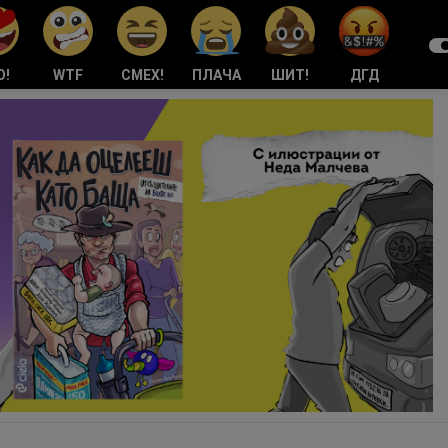
О!
WTF
СМЕХ!
ПЛАЧА
ШИТ!
ДГД