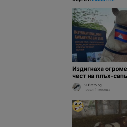
Издигнаха огроме
чест на плъх-сап
от
Brato.bg
преди 4 месеца