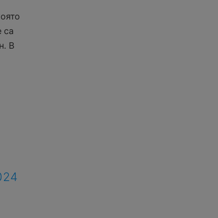
която
 са
н. В
024