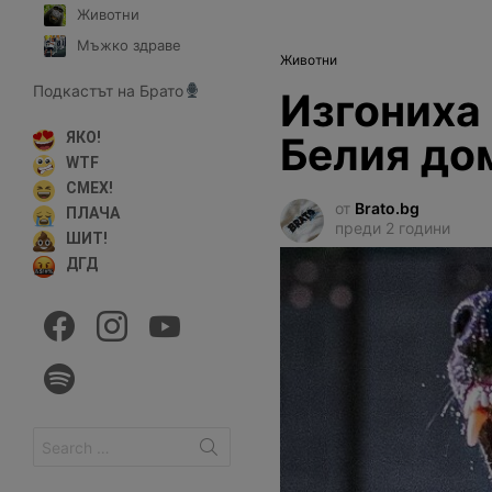
Животни
Мъжко здраве
Животни
Подкастът на Брато
Изгониха 
Белия дом
ЯКО!
WTF
СМЕХ!
от
Brato.bg
ПЛАЧА
преди 2 години
ШИТ!
ДГД
facebook
instagram
youtube
spotify
Search
for: