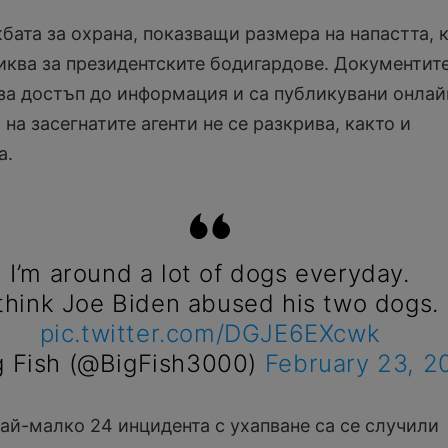
бата за охрана, показващи размера на напастта, 
ква за президентските бодигардове. Документите
 за достъп до информация и са публикувани онлай
на засегнатите агенти не се разкрива, както и
а.
I’m around a lot of dogs everyday.
 think Joe Biden abused his two dogs.
pic.twitter.com/DGJE6EXcwk
g Fish (@BigFish3000)
February 23, 2
 най-малко 24 инцидента с ухапване са се случили