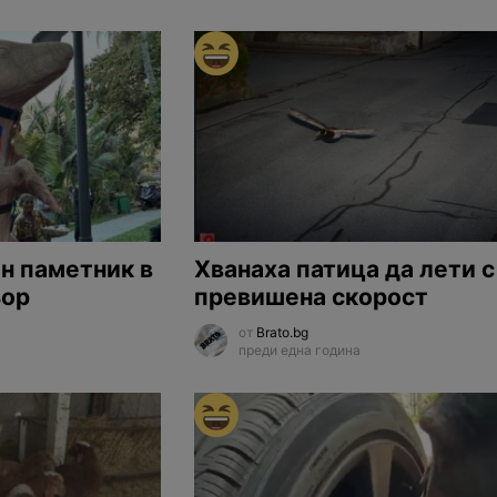
н паметник в
Хванаха патица да лети с
ьор
превишена скорост
от
Brato.bg
преди една година