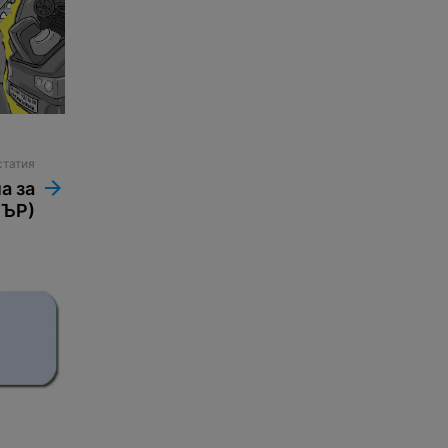
статия
а за
ЛЪР)