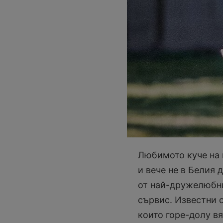
Любимото куче на 
и вече не в Белия
от най-дружелюбни
сървис. Известни 
които горе-долу в