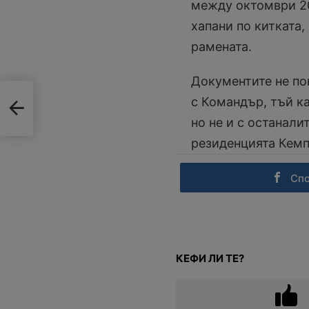
между октомври 20
хапани по китката,
рамената.
Документите не по
лб с
с Командър, тъй ка
но не и с останали
резиденцията Кемп
Сп
КЕФИ ЛИ ТЕ?