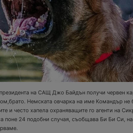
президента на САЩ Джо Байдън получи червен ка
 дом,брато. Немската овчарка на име Командър не 
те и често хапела охраняващите го агенти на Сик
са поне 24 подобни случая, съобщава Би Би Си, на
ярваме.