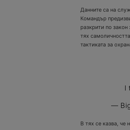
Данните са на служ
Командър предизви
разкрити по закон
тях самоличността 
тактиката за охран
I
— Bi
В тях се казва, че