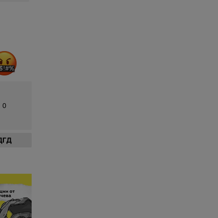
0
ДГД