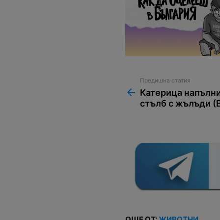
Предишна статия
See
more
Катерица напълн
стълб с жълъди 
ОЩЕ ОТ:
ЖИВОТНИ