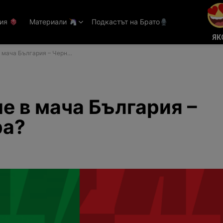
тия
Материали
Подкастът на Брато
ЯК
ача България – Черна гора?
е в мача България –
ра?