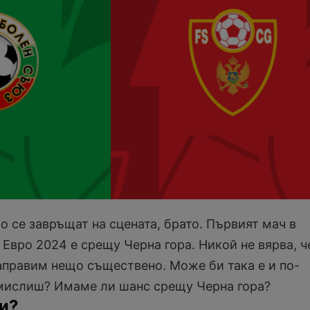
о се завръщат на сцената, брато. Първият мач в
Евро 2024 е срещу Черна гора. Никой не вярва, ч
аправим нещо съществено. Може би така е и по-
 мислиш? Имаме ли шанс срещу Черна гора?
и?