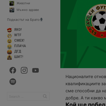
Животни
Мъжко здраве
Подкастът на Брато
ЯКО!
WTF
СМЕХ!
ПЛАЧА
ДГД
ШИТ!
facebook
instagram
youtube
Националите отнов
spotify
квалификациите за 
сме способни да н
Search
добре. А ти какво
for:
Кой ще побед