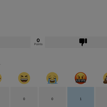
0
Points
?
0
0
1