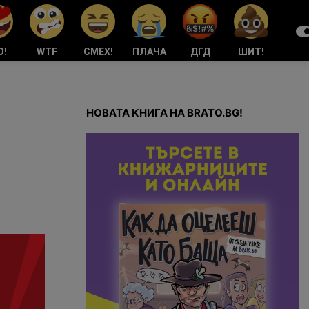
О!
WTF
СМЕХ!
ПЛАЧА
ДГД
ШИТ!
НОВАТА КНИГА НА BRATO.BG!