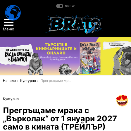
NSFW
Меню
You are here:
Начало
Културно
Прегръщаме мрака с „Върколак“ от 1 януари 2027 само в кината (ТРЕЙЛЪР)
Културно
Прегръщаме мрака с
„Върколак“ от 1 януари 2027
само в кината (ТРЕЙЛЪР)