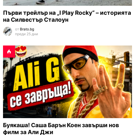
Първи трейлър на „I Play Rocky“ – историята
на Силвестър Сталоун
от
Brato.bg
преди 25 дни
Буякаша! Саша Барън Коен завърши нов
филм за Али Джи