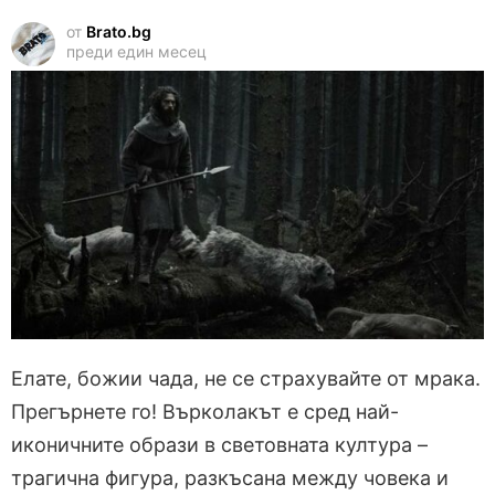
от
Brato.bg
преди един месец
Елате, божии чада, не се страхувайте от мрака.
Прегърнете го! Върколакът е сред най-
иконичните образи в световната култура –
трагична фигура, разкъсана между човека и