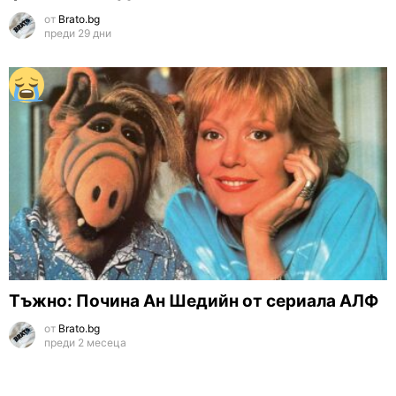
от
Brato.bg
преди 29 дни
Тъжно: Почина Ан Шедийн от сериала АЛФ
от
Brato.bg
преди 2 месеца