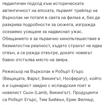
педантичен подход към историческата
автентичност на епохата, първият трейлър на
Върколак ни потапя в света на филма и, без да
разкрива подробности за сюжета, изгражда
осезаемо усещане за надвиснал ужас.
Обещанието е за първично кинопътешествие в
безмилостна реалност, където страхът не идва
отвън, а се ражда отвътре, докато човекът
бавно отстъпва място на звяра.
Режисьор на Върколак е Робърт Егърс
(Вещицата, Фарът, Викингът, Носферату), който
е и сценарист заедно с исландския поет и
новелист Сьон (Lamb, Викингът). Продуценти
са Робърт Егърс, Тим Бийвън, Ерик Фелнър,