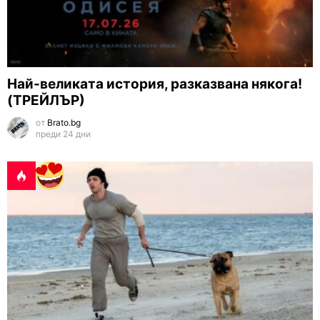
Най-великата история, разказвана някога!
(ТРЕЙЛЪР)
от
Brato.bg
преди 24 дни