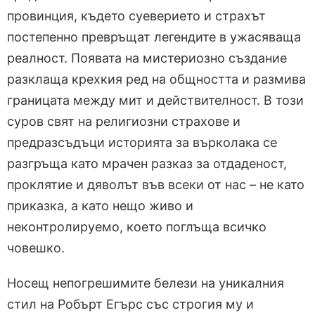
провинция, където суеверието и страхът
постепенно превръщат легендите в ужасяваща
реалност. Появата на мистериозно създание
разклаща крехкия ред на общността и размива
границата между мит и действителност. В този
суров свят на религиозни страхове и
предразсъдъци историята за върколака се
разгръща като мрачен разказ за отдаденост,
проклятие и дяволът във всеки от нас – не като
приказка, а като нещо живо и
неконтролируемо, което поглъща всичко
човешко.
Носещ непогрешимите белези на уникалния
стил на Робърт Егърс със строгия му и