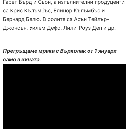
Гарет Бърд и Сьон, а изпълнителни продуценти
са Крис Кълъмбъс, Елинор Кълъмбъс и
Бернард Белю. В ролите са Арън Тейлър-
Джонсън, Уилем Дефо, Лили-Роуз Деп и др.
Прегръщаме мрака с Върколак от 1 януари
само в кината.