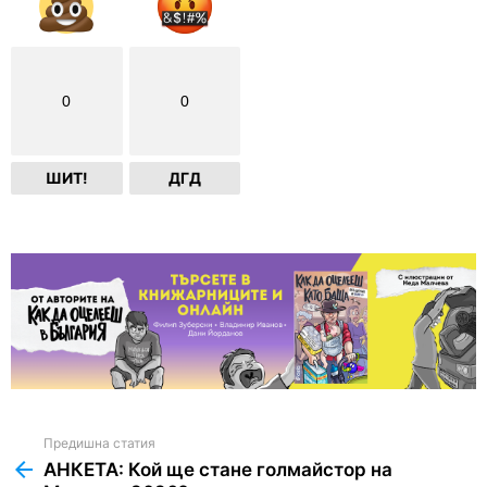
0
0
ШИТ!
ДГД
Предишна статия
See
more
АНКЕТА: Кой ще стане голмайстор на