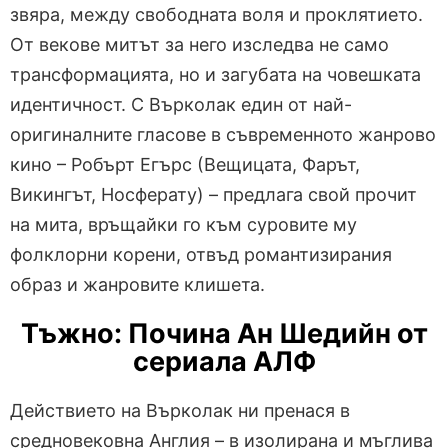
звяра, между свободната воля и проклятието.
От векове митът за него изследва не само
трансформацията, но и загубата на човешката
идентичност. С Върколак един от най-
оригиналните гласове в съвременното жанрово
кино – Робърт Егърс (Вещицата, Фарът,
Викингът, Носферату) – предлага свой прочит
на мита, връщайки го към суровите му
фолклорни корени, отвъд романтизирания
образ и жанровите клишета.
Тъжно: Почина Ан Шедийн от
сериала АЛФ
Действието на Върколак ни пренася в
средновековна Англия – в изолирана и мъглива