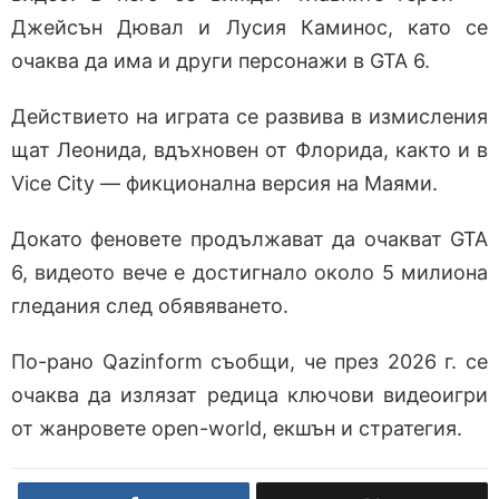
Джейсън Дювал и Лусия Каминос, като се
очаква да има и други персонажи в GTA 6.
Действието на играта се развива в измисления
щат Леонида, вдъхновен от Флорида, както и в
Vice City — фикционална версия на Маями.
Докато феновете продължават да очакват GTA
6, видеото вече е достигнало около 5 милиона
гледания след обявяването.
По-рано Qazinform съобщи, че през 2026 г. се
очаква да излязат редица ключови видеоигри
от жанровете open-world, екшън и стратегия.