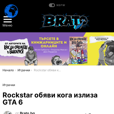
NSFW
Меню
You are here:
Начало
Играчки
Rockstar обяви кога излиза GTA 6
Играчки
Rockstar обяви кога излиза
GTA 6
от
Brato.bg