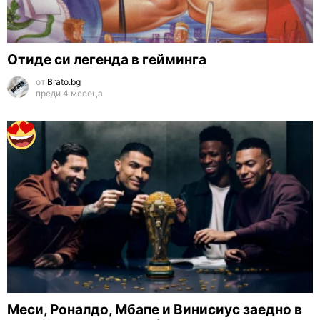
Отиде си легенда в гейминга
от
Brato.bg
преди 4 месеца
Меси, Роналдо, Мбапе и Винисиус заедно в