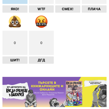
ЯКО!
WTF
СМЕХ!
ПЛАЧА
0
0
ШИТ!
ДГД