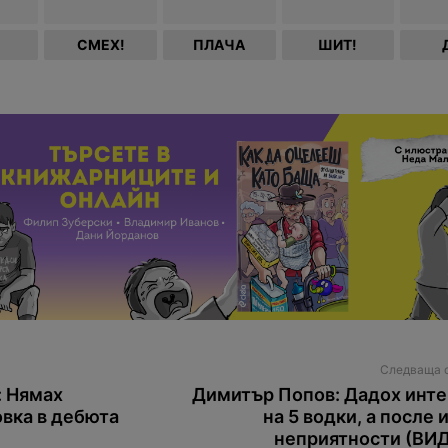
СМЕХ!
ПЛАЧА
ШИТ!
Следваща 
: Нямах
Димитър Попов: Дадох инт
вка в дебюта
на 5 водки, а после 
неприятности (ВИ