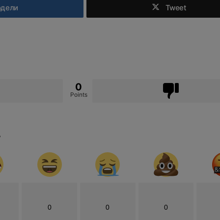
одели
Tweet
0
Points
?
0
0
0