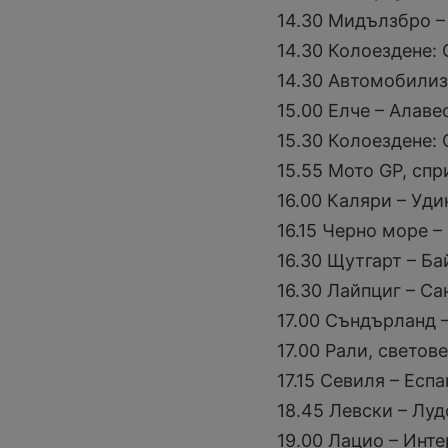
14.30 Мидълзбро –
14.30 Колоездене: 
14.30 Автомобилиз
15.00 Елче – Алав
15.30 Колоездене: 
15.55 Мото GP, спр
16.00 Каляри – Уд
16.15 Черно море –
16.30 Щутгарт – Б
16.30 Лайпциг – Са
17.00 Съндърланд 
17.00 Рали, свето
17.15 Севиля – Есп
18.45 Левски – Лу
19.00 Лацио – Инт