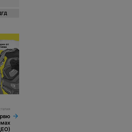
ДГД
статия
ервю
имах
ДЕО)