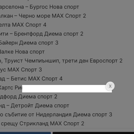
арселона – Бургос Нова спорт
Балкан – Черно море МАХ Спорт 2
Селта МАХ Спорт 4
ити – Брентфорд Диема спорт 2
 Байерн Диема спорт 3
Шалке Нова спорт
ур, Труист Чемпиъншип, трети ден Евроспорт 2
тус МАХ Спорт 3
ад – Бетис МАХ Спорт 4
Хартс Ринг
адфорд Диема спорт 2
нд – Детройт Диема спорт
но събитие от Нидерландия Диема спорт 3
в срещу Стрикланд МАХ Спорт 2