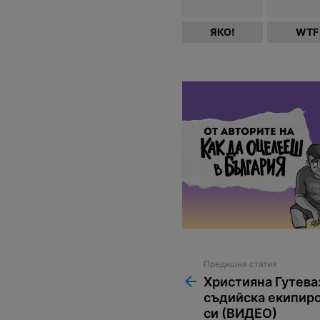
ЯКО!
WTF
Предишна статия
See
more
Християна Гутева
съдийска екипиро
си (ВИДЕО)