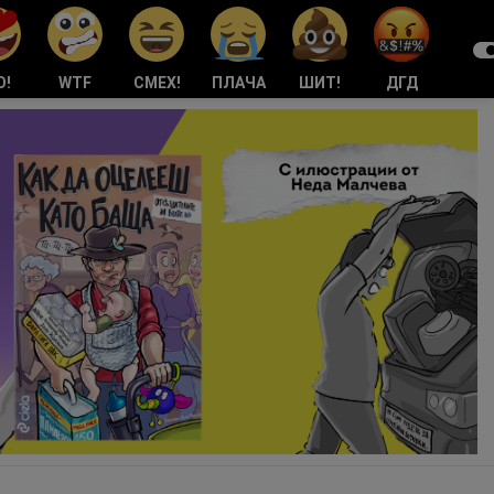
О!
WTF
СМЕХ!
ПЛАЧА
ШИТ!
ДГД