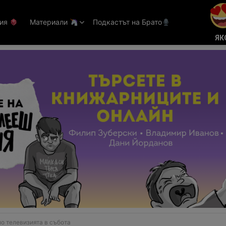
тия
Материали
Подкастът на Брато
ЯК
о телевизията в събота