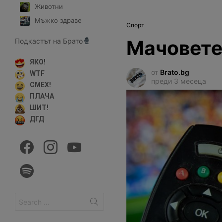
Животни
Мъжко здраве
Спорт
Мачовете
Подкастът на Брато
ЯКО!
от
Brato.bg
WTF
преди 3 месеца
СМЕХ!
ПЛАЧА
ШИТ!
ДГД
facebook
instagram
youtube
spotify
Search
for: