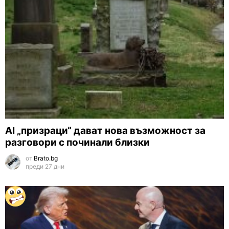
AI „призраци“ дават нова възможност за
разговори с починали близки
от
Brato.bg
преди 27 дни