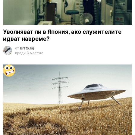
Уволняват ли в Япония, ако служителите
идват навреме?
от
Brato.bg
преди 3 месеца