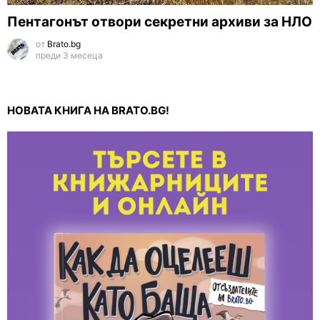
Пентагонът отвори секретни архиви за НЛО
от
Brato.bg
преди 3 месеца
НОВАТА КНИГА НА BRATO.BG!