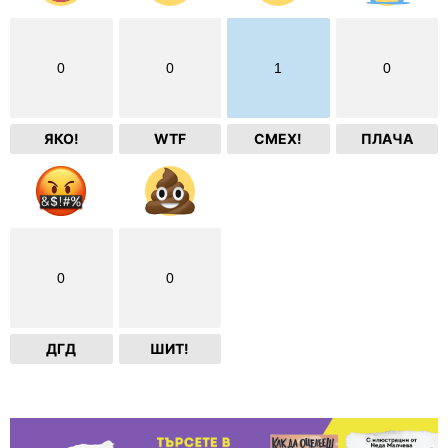
0
0
1
0
ЯКО!
WTF
СМЕХ!
ПЛАЧА
0
0
ДГД
ШИТ!