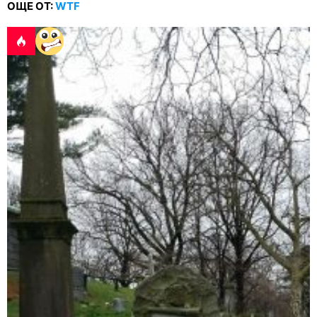
ОЩЕ ОТ:
WTF