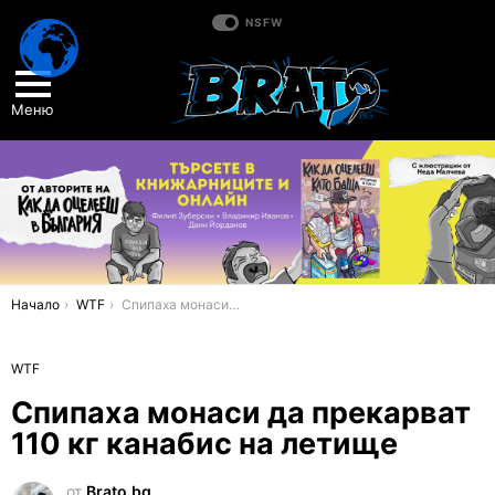
NSFW
Меню
You are here:
Начало
WTF
Спипаха монаси да прекарват 110 кг канабис на летище
WTF
Спипаха монаси да прекарват
110 кг канабис на летище
от
Brato.bg