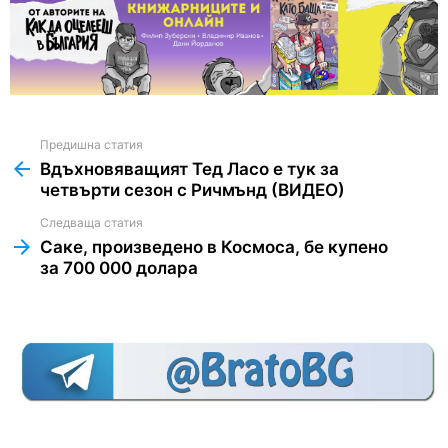
Предишна статия
See
more
Вдъхновяващият Тед Ласо е тук за
четвърти сезон с Ричмънд (ВИДЕО)
Следваща статия
Саке, произведено в Космоса, бе купено
за 700 000 долара