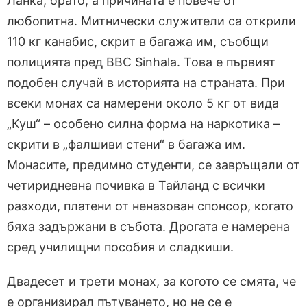
Ланка, брато, а причината е повече от
любопитна. Митнически служители са открили
110 кг канабис, скрит в багажа им, съобщи
полицията пред BBC Sinhala. Това е първият
подобен случай в историята на страната. При
всеки монах са намерени около 5 кг от вида
„Куш“ – особено силна форма на наркотика –
скрити в „фалшиви стени“ в багажа им.
Монасите, предимно студенти, се завръщали от
четиридневна почивка в Тайланд с всички
разходи, платени от неназован спонсор, когато
бяха задържани в събота. Дрогата е намерена
сред училищни пособия и сладкиши.
Двадесет и трети монах, за когото се смята, че
е организирал пътуването, но не се е