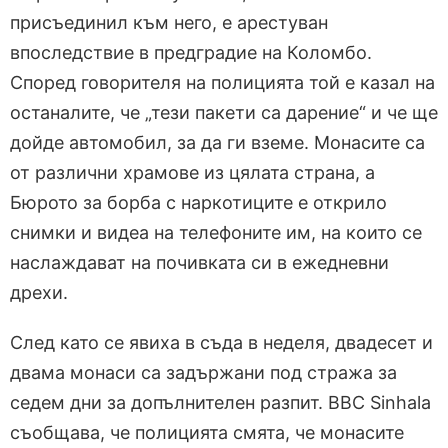
присъединил към него, е арестуван
впоследствие в предградие на Коломбо.
Според говорителя на полицията той е казал на
останалите, че „тези пакети са дарение“ и че ще
дойде автомобил, за да ги вземе. Монасите са
от различни храмове из цялата страна, а
Бюрото за борба с наркотиците е открило
снимки и видеа на телефоните им, на които се
наслаждават на почивката си в ежедневни
дрехи.
След като се явиха в съда в неделя, двадесет и
двама монаси са задържани под стража за
седем дни за допълнителен разпит. BBC Sinhala
съобщава, че полицията смята, че монасите