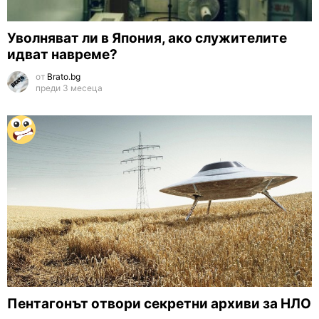
Уволняват ли в Япония, ако служителите
идват навреме?
от
Brato.bg
преди 3 месеца
Пентагонът отвори секретни архиви за НЛО