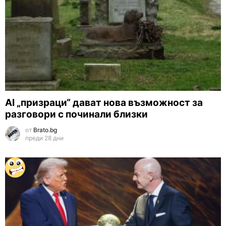
AI „призраци“ дават нова възможност за
разговори с починали близки
от
Brato.bg
преди 28 дни