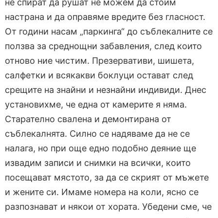
не спират да рушат не можем да стоим
настрана и да оправяме вредите без гласност.
От години насам „паркинга“ до съблекалните се
ползва за среднощни забавления, след които
отново ние чистим. Презервативи, шишета,
салфетки и всякакви боклуци остават след
срещите на знайни и незнайни индивиди. Днес
установихме, че една от камерите я няма.
Старателно свалена и демонтирана от
съблекалнята. Силно се надяваме да не се
налага, но при още едно подобно деяние ще
извадим записи и снимки на всички, които
посещават мястото, за да се скрият от мъжете
и жените си. Имаме номера на коли, ясно се
разпознават и някои от хората. Убедени сме, че