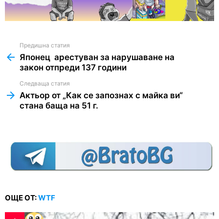
Предишна статия
See
more
Японец арестуван за нарушаване на
закон отпреди 137 години
Следваща статия
Актьор от „Как се запознах с майка ви“
стана баща на 51 г.
ОЩЕ ОТ:
WTF