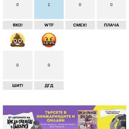
0
1
0
0
ЯКО!
WTF
СМЕХ!
ПЛАЧА
0
0
ШИТ!
ДГД