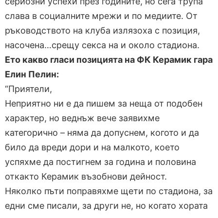
сериозни успехи през годините, но сега трупа
слава в социалните мрежи и по медиите. От
ръководството на клуба излязоха с позиция,
насочена…срещу секса на и около стадиона.
Ето какво гласи позицията на ФК Керамик гара
Елин Пелин:
“Приятели,
Неприятно ни е да пишем за неща от подобен
характер, но веднъж вече заявихме
категорично – няма да допуснем, когото и да
било да вреди дори и на малкото, което
успяхме да постигнем за година и половина
откакто Керамик възобнови дейност.
Няколко пъти поправяхме щети по стадиона, за
едни сме писали, за други не, но когато хората