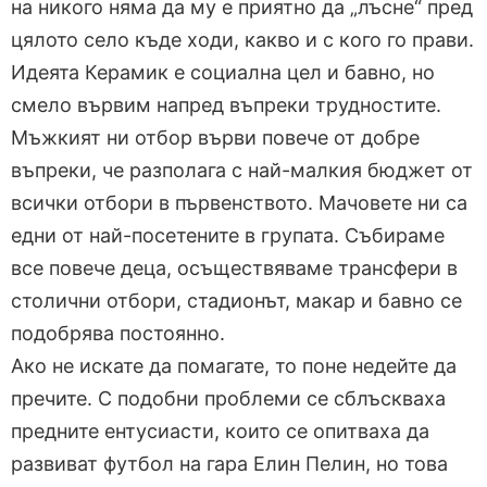
на никого няма да му е приятно да „лъсне“ пред
цялото село къде ходи, какво и с кого го прави.
Идеята Керамик е социална цел и бавно, но
смело вървим напред въпреки трудностите.
Мъжкият ни отбор върви повече от добре
въпреки, че разполага с най-малкия бюджет от
всички отбори в първенството. Мачовете ни са
едни от най-посетените в групата. Събираме
все повече деца, осъществяваме трансфери в
столични отбори, стадионът, макар и бавно се
подобрява постоянно.
Ако не искате да помагате, то поне недейте да
пречите. С подобни проблеми се сблъскваха
предните ентусиасти, които се опитваха да
развиват футбол на гара Елин Пелин, но това