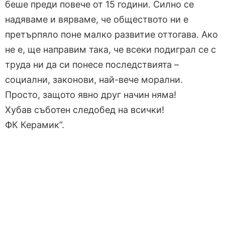
беше преди повече от 15 години. Силно се
надяваме и вярваме, че обществото ни е
претърпяло поне малко развитие оттогава. Ако
не е, ще направим така, че всеки подиграл се с
труда ни да си понесе последствията –
социални, законови, най-вече морални.
Просто, защото явно друг начин няма!
Хубав съботен следобед на всички!
ФК Керамик”.