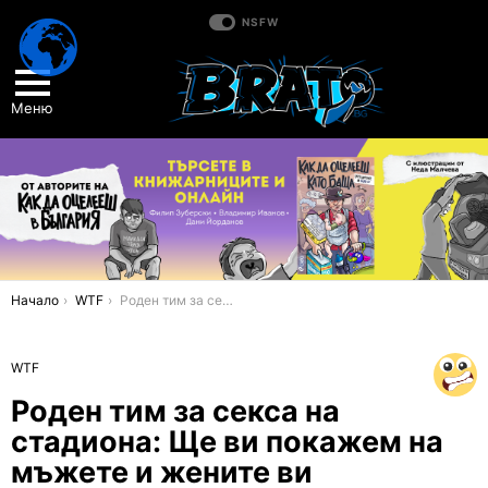
NSFW
Меню
You are here:
Начало
WTF
Роден тим за секса на стадиона: Ще ви покажем на мъжете и жените ви
WTF
Роден тим за секса на
стадиона: Ще ви покажем на
мъжете и жените ви