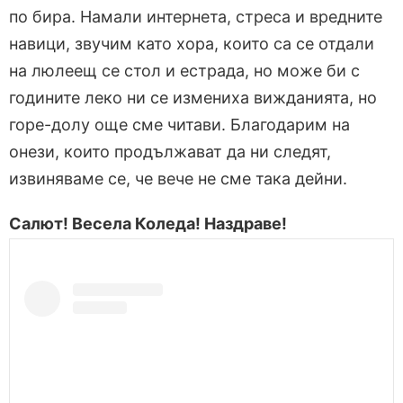
по бира. Намали интернета, стреса и вредните
навици, звучим като хора, които са се отдали
на люлеещ се стол и естрада, но може би с
годините леко ни се измениха вижданията, но
горе-долу още сме читави. Благодарим на
онези, които продължават да ни следят,
извиняваме се, че вече не сме така дейни.
Салют! Весела Коледа! Наздраве!