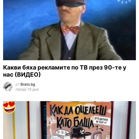
Какви бяха рекламите по ТВ през 90-те у
нас (ВИДЕО)
от
Brato.bg
преди 18 дни