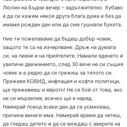
Люлин на Бъдни вечер – задължително. Хубаво
е да си кажем някоя друга блага дума и без да
имаме рожден ден или да сме гушнали букета.
Ние ти пожелаваме да бъдеш добър човек,
защото те са на изчерпване. Дръж на думата
си, на пиене и на приятелите. Намали яденето и
увеличи движението, след 30 вече не си същия
човек и е редно да се грижиш за тялото си.
Преживя КОВИД, инфлация и кофти политици,
ще преживееш и еврото! Не се бой от това, ако
не си мързелив, всичко ще е наред.
Намирай повод всеки ден да се усмихваш,
причина винаги има. Намирай време да четеш,
да гледаш детето и да се виждаш с аверите на