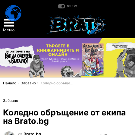
NSFW
Меню
You are here:
Начало
Забавно
Коледно обръщение от екипа на Brato.bg
Забавно
Коледно обръщение от екипа
на Brato.bg
от
Brato.bg