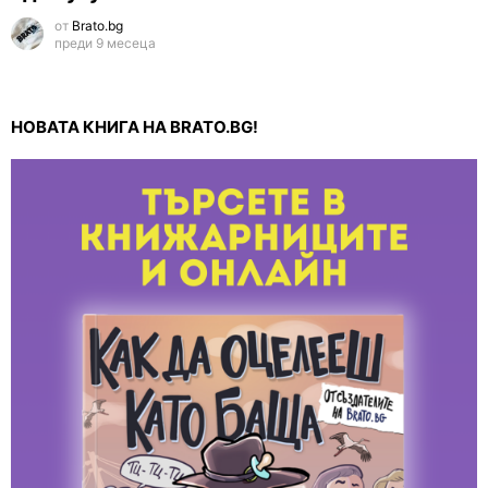
от
Brato.bg
преди 9 месеца
НОВАТА КНИГА НА BRATO.BG!