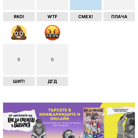
ЯКО!
WTF
СМЕХ!
ПЛАЧА
0
0
ШИТ!
ДГД