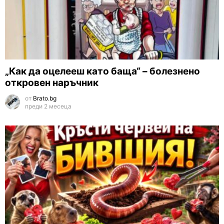
„Как да оцелееш като баща“ – болезнено
откровен наръчник
от
Brato.bg
преди 2 месеца