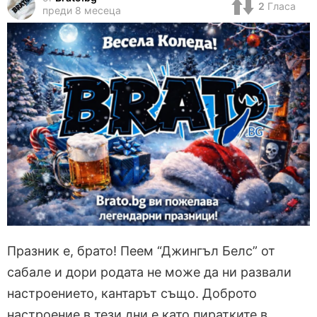
2
Гласа
преди 8 месеца
Празник е, брато! Пеем “Джингъл Белс” от
сабале и дори родата не може да ни развали
настроението, кантарът също. Доброто
настроение в тези дни е като пиратките в