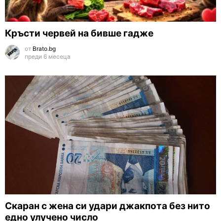
Кръсти червей на бивше гадже
от
Brato.bg
преди 6 месеца
Скаран с жена си удари джакпота без нито
едно улучено число