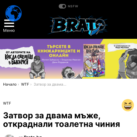
NSFW
Меню
You are here:
Начало
WTF
Затвор за двама мъже, откраднали тоалетна чиния
WTF
Затвор за двама мъже,
откраднали тоалетна чиния