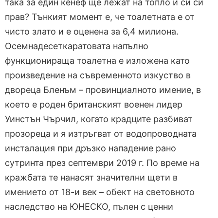
така за един кенеф ще лежат на топло и си си
прав? Тънкият момент е, че тоалетната е от
чисто злато и е оценена за 6,4 милиона.
Осемнадесеткаратовата напълно
функционираща тоалетна е изложена като
произведение на съвременното изкуство в
двореца Бленъм – провинциалното имение, в
което е роден британският военен лидер
Уинстън Чърчил, когато крадците разбиват
прозореца и я изтръгват от водопроводната
инсталация при дръзко нападение рано
сутринта през септември 2019 г. По време на
кражбата те нанасят значителни щети в
имението от 18-и век – обект на световното
наследство на ЮНЕСКО, пълен с ценни