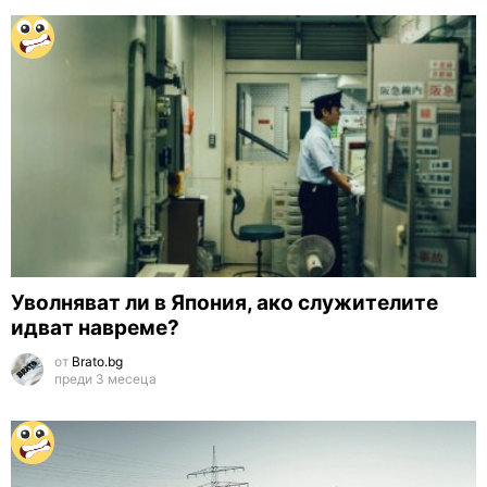
Уволняват ли в Япония, ако служителите
идват навреме?
от
Brato.bg
преди 3 месеца