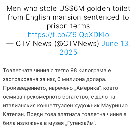
Men who stole US$6M golden toilet
from English mansion sentenced to
prison terms
https://t.co/Z9lQqXDKlo
— CTV News (@CTVNews)
June 13,
2025
Тоалетната чиния с тегло 98 килограма е
застрахована за над 6 милиона долара.
Произведението, наречено „Америка“, което
осмива прекомерното богатство, е дело на
италианския концептуален художник Маурицио
Кателан. Преди това златната тоалетна чиния е
била изложена в музея „Гугенхайм“.