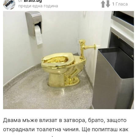
от
Brato.bg
1
Гласа
преди една година
Двама мъже влизат в затвора, брато, защото
откраднали тоалетна чиния. Ще попипташ как