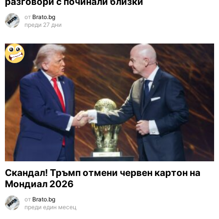
разговори с починали близки
от
Brato.bg
преди 27 дни
Скандал! Тръмп отмени червен картон на
Мондиал 2026
от
Brato.bg
преди един месец