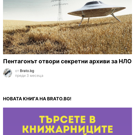
Пентагонът отвори секретни архиви за НЛО
от
Brato.bg
преди 3 месеца
НОВАТА КНИГА НА BRATO.BG!