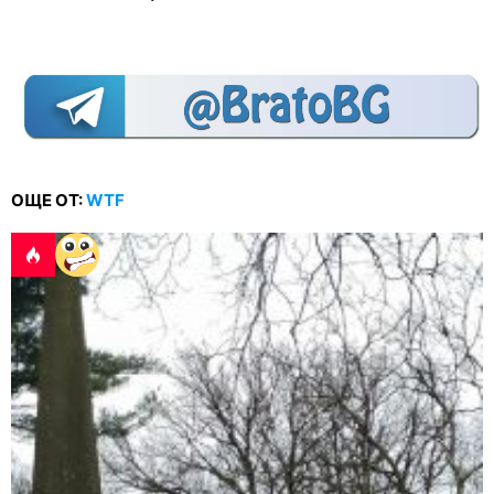
ОЩЕ ОТ:
WTF