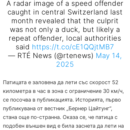
A radar image of a speed offender
caught in central Switzerland last
month revealed that the culprit
was not only a duck, but likely a
repeat offender, local authorities
said
https://t.co/cE1QQjtMB7
— RTÉ News (@rtenews)
May 14,
2025
Патицата е заловена да лети със скорост 52
километра в час в зона с ограничение 30 км/ч,
се посочва в публикацията. Историята, първо
публикувана от вестник „Бернер Цайтунг“,
стана още по-странна. Оказа се, че патица с
подобен външен вид е била заснета да лети на