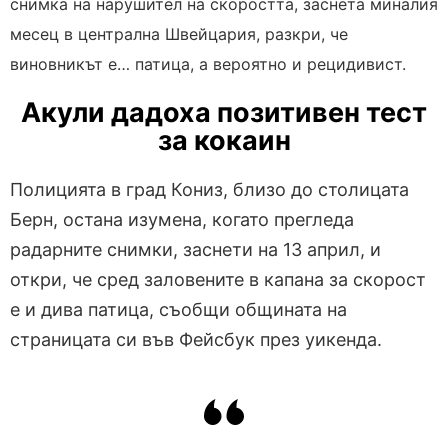
снимка на нарушител на скоростта, заснета миналия
месец в централна Швейцария, разкри, че
виновникът е… патица, а вероятно и рецидивист.
Акули дадоха позитивен тест
за кокаин
Полицията в град Кониз, близо до столицата
Берн, остана изумена, когато прегледа
радарните снимки, заснети на 13 април, и
откри, че сред заловените в капана за скорост
е и дива патица, съобщи общината на
страницата си във Фейсбук през уикенда.