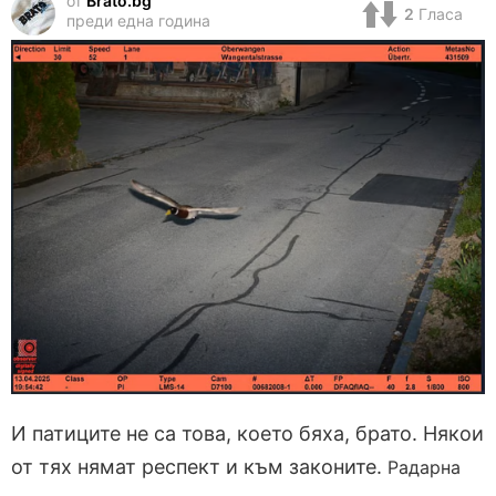
от
Brato.bg
2
Гласа
преди една година
И патиците не са това, което бяха, брато. Някои
от тях нямат респект и към законите.
Радарна