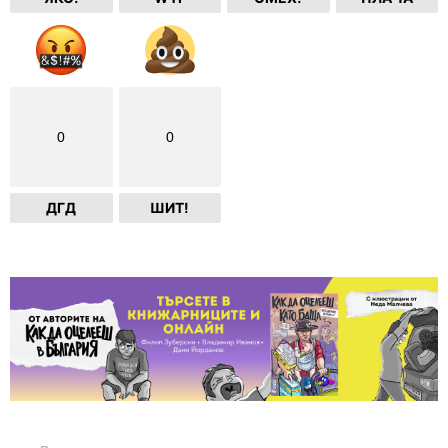
0
0
ДГД
ШИТ!