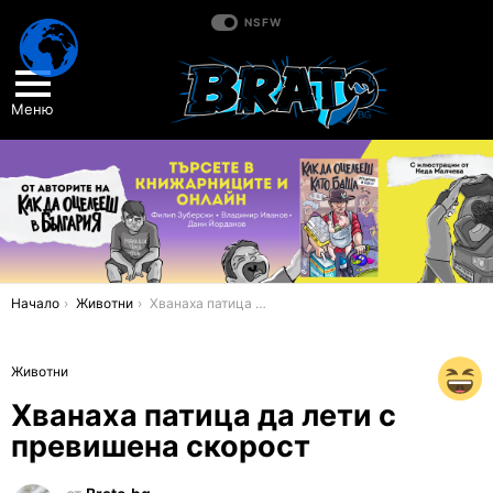
NSFW
Меню
You are here:
Начало
Животни
Хванаха патица да лети с превишена скорост
Животни
Хванаха патица да лети с
превишена скорост