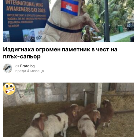
Издигнаха огромен паметник в чест на
плъх-сапьор
от
Brato.bg
преди 4 месеца