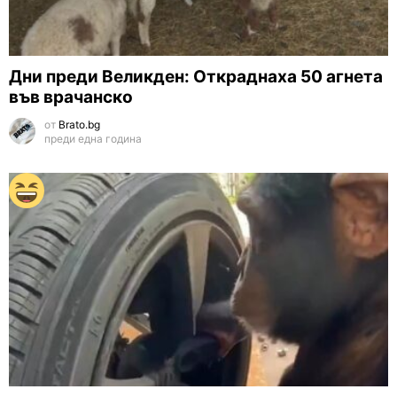
Дни преди Великден: Откраднаха 50 агнета
във врачанско
от
Brato.bg
преди една година