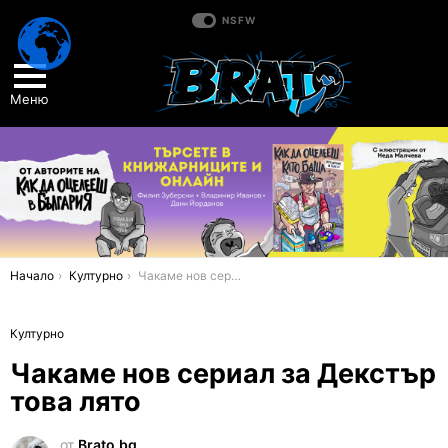
NSFW
Меню
You are here:
Начало
Културно
Чакаме нов сериал за Декстър това лято
Културно
Чакаме нов сериал за Декстър
това лято
от
Brato.bg