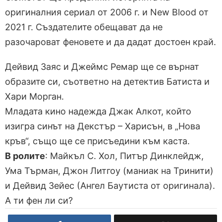
оригиналния сериал от 2006 г. и New Blood от
2021 г. Създателите обещават да не
разочароват феновете и да дадат достоен край.
Дейвид Заяс и Джеймс Ремар ще се върнат
образите си, съответно на детектив Батиста и
Хари Морган.
Младата кино надежда Джак Алкот, който
изигра синът на Декстър – Харисън, в „Нова
кръв“, също ще се присъедини към каста.
В ролите
: Майкъл С. Хол, Питър Динклейдж,
Ума Търман, Джон Литгоу (маниак на Тринити)
и Дейвид Зейес (Ангел Баутиста от оригинала).
А ти фен ли си?