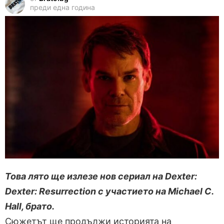
преди една година
Това лято ще излезе нов сериал на Dexter:
Dexter: Resurrection с участието на Michael C.
Hall, брато.
Сюжетът ще продължи историята на