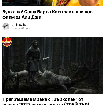
Буякаша! Саша Барън Коен завърши нов
филм за Али Джи
от
Brato.bg
преди 26 дни
Прегръщаме мрака с „Върколак“ от 1
януари 2027 само в кината (ТРЕЙЛЪР)