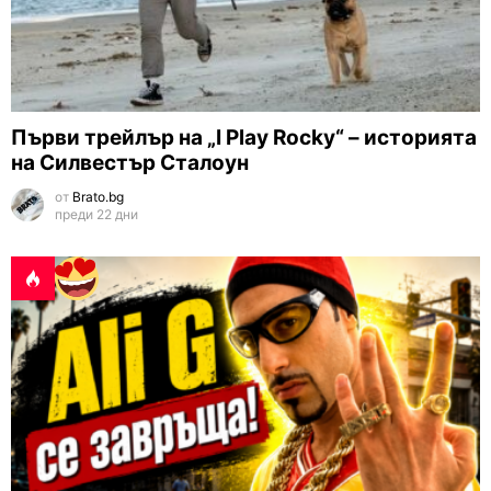
Първи трейлър на „I Play Rocky“ – историята
на Силвестър Сталоун
от
Brato.bg
преди 22 дни