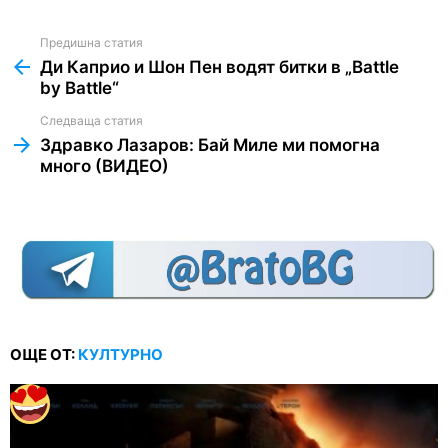
Предишна статия
See
more
Ди Каприо и Шон Пен водят битки в „Battle
by Battle“
Следваща статия
Здравко Лазаров: Бай Миле ми помогна
много (ВИДЕО)
ОЩЕ ОТ:
КУЛТУРНО