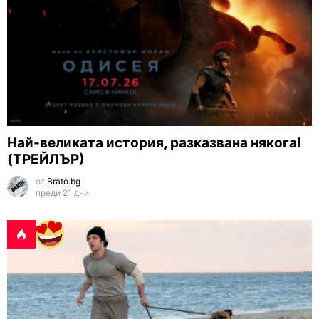
Най-великата история, разказвана някога!
(ТРЕЙЛЪР)
от
Brato.bg
преди 21 дни