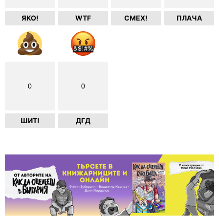
ЯКО!
WTF
СМЕХ!
ПЛАЧА
0
0
ШИТ!
ДГД