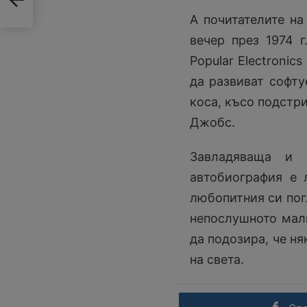
А почитателите на
вечер през 1974 г
Popular Electronic
да развиват софту
коса, късо подстри
Джобс.
Завладяваща и 
автобиография е 
любопитния си пог
непослушното малк
да подозира, че н
на света.