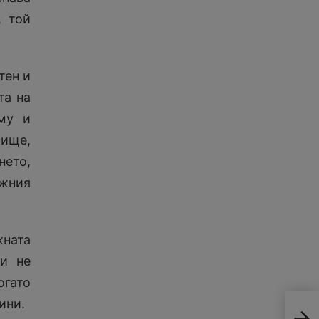
, той
тен и
та на
му и
лище,
ето,
жния
жната
 и не
огато
ини.
Бат