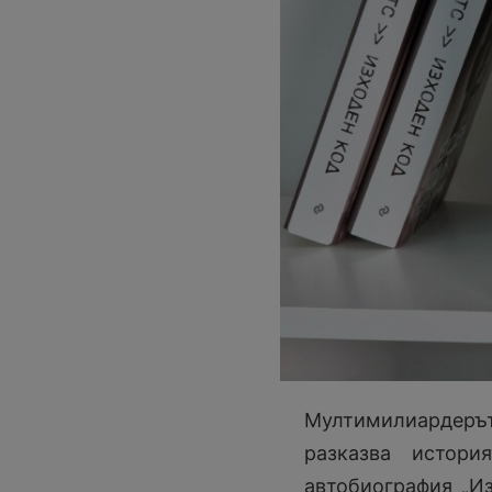
Мултимилиардерът
разказва истор
автобиография „Из