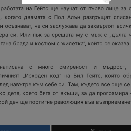
 работата на Гейтс ще научат от първо лице за 
., когато двамата с Пол Алън разгръщат списа
s и осъзнават, че си заслужава да захвърлят всичк
ера си. Или пък за срещата му с мъж с „дълга 
гана брада и костюм с жилетка“, който се оказва
написана с много смиреност и мъдрост, 
личният „Изходен код“ на Бил Гейтс, който о
лед навътре към себе си. Там, където все още се
о дете, което бяга от вкъщи, за да програмира 
якой ден ще постигне революция във възприемане