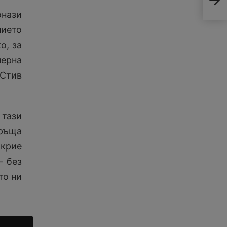
стр
онази
нието
о, за
черна
 Стив
тази
бръща
 крие
– без
то ни