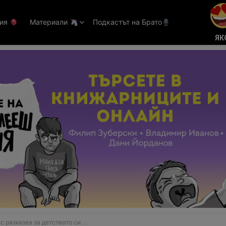
тия
Материали
Подкастът на Брато
ЯК
детството си и създаването на Microsoft в автобиографията си „Изходен код“