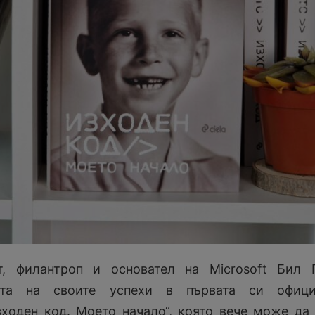
, филантроп и основател на Microsoft Бил 
ията на своите успехи в първата си офици
ходен код. Моето начало“, която вече може да