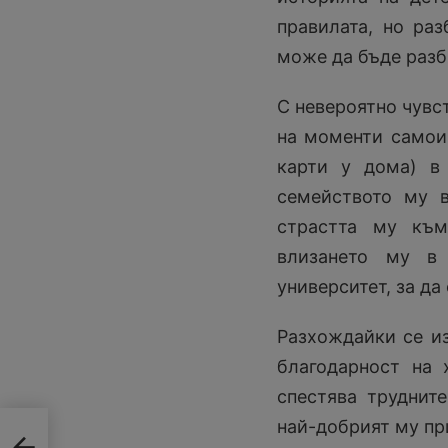
правилата, но раз
може да бъде разб
С невероятно чувс
на моменти самоир
карти у дома) в
семейството му в
страстта му към
влизането му в
университет, за да
Разхождайки се из
благодарност на 
спестява трудните
най-добрият му при