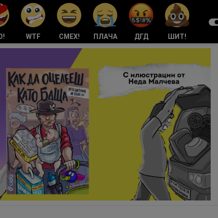
О!
WTF
СМЕХ!
ПЛАЧА
ДГД
ШИТ!