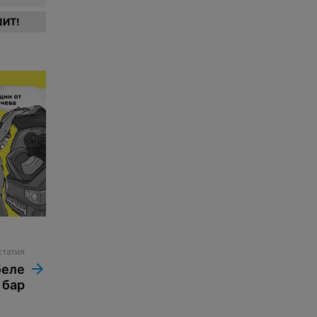
ИТ!
статия
беле
 бар