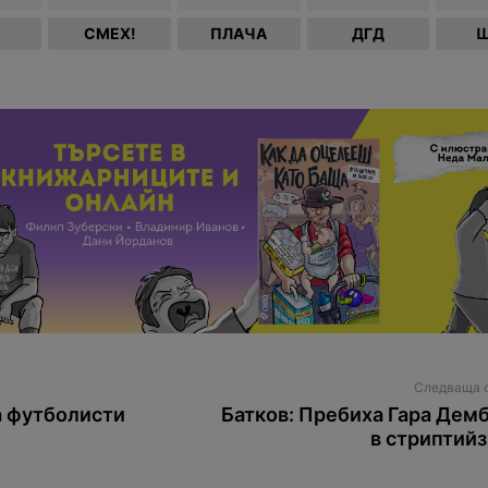
СМЕХ!
ПЛАЧА
ДГД
Ш
Следваща 
а футболисти
Батков: Пребиха Гара Дем
в стриптийз