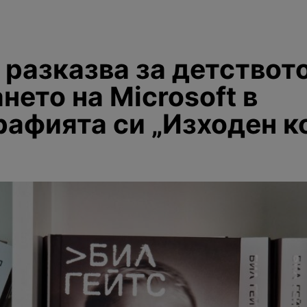
 разказва за детствот
нето на Microsoft в
рафията си „Изходен к