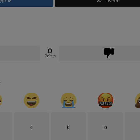
одели
Tweet
0
Points
?
0
0
0