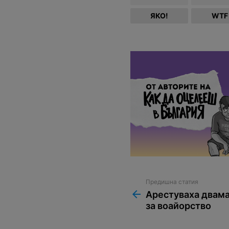
ЯКО!
WTF
Предишна статия
See
more
Арестуваха двам
за воайорство