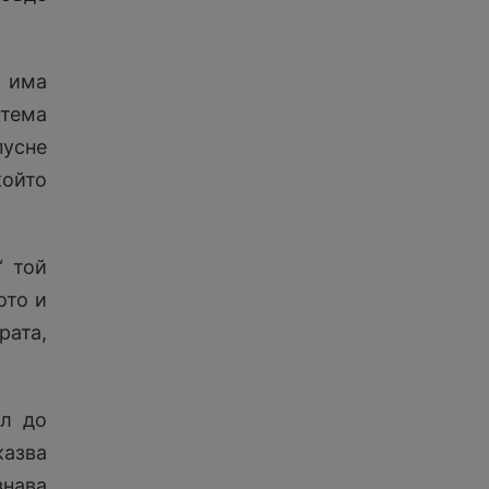
и има
тема
усне
който
“ той
ото и
рата,
ъл до
казва
знава