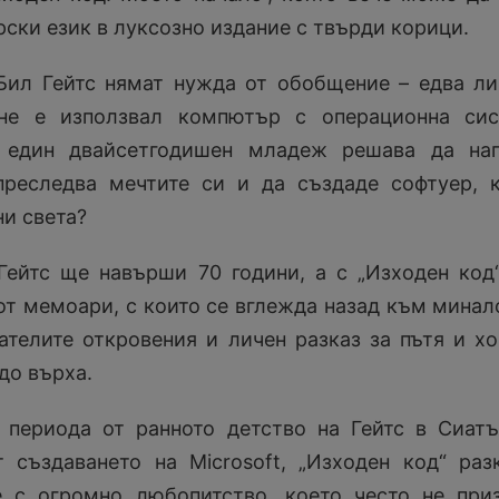
рски език в луксозно издание с твърди корици.
Бил Гейтс нямат нужда от обобщение – едва л
 не е използвал компютър с операционна сис
 един двайсетгодишен младеж решава да нап
 преследва мечтите си и да създаде софтуер, 
и света?
Гейтс ще навърши 70 години, а с „Изходен код
от мемоари, с които се вглежда назад към минал
ателите откровения и личен разказ за пътя и хо
до върха.
 периода от ранното детство на Гейтс в Сиат
 създаването на Microsoft, „Изходен код“ раз
е с огромно любопитство, което често не при