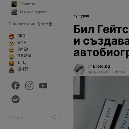
Животни
Мъжко здраве
Културно
Подкастът на Брато
Бил Гейтс
и създава
ЯКО!
WTF
автобиог
СМЕХ!
ПЛАЧА
ДГД
от
Brato.bg
ШИТ!
преди една година
facebook
instagram
youtube
spotify
Search
for: