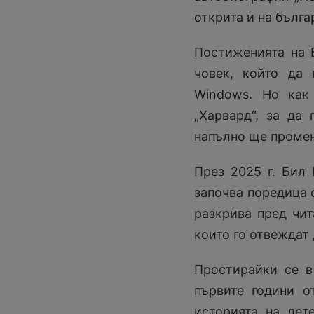
открита и на бълга
Постиженията на 
човек, който да
Windows. Но как
„Харвард“, за да
напълно ще промен
През 2025 г. Бил 
започва поредица 
разкрива пред чит
които го отвеждат 
Простирайки се в
първите години от
историята на дет