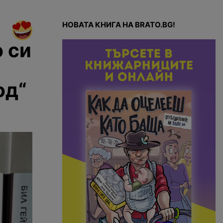
НОВАТА КНИГА НА BRATO.BG!
о си
од“