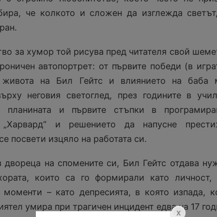
бира, че колкото и сложен да изглежда светът
ран.
тво за хумор той рисува пред читателя свой шеме
оничен автопортрет: от първите победи (в игра
 живота на Бил Гейтс и влиянието на баба 
ърху неговия светоглед, през годините в учи
 планината и първите стъпки в програмиран
 „Харвард“ и решението да напусне прести
 се посвети изцяло на работата си.
 двореца на спомените си, Бил Гейтс отдава ну
хората, които са го формирали като личност,
 моменти – като депресията, в която изпада, к
ятел умира при трагичен инцидент едва на 17 год