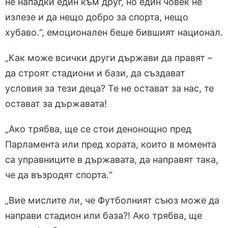
не нападки един към друг, но един човек не
излезе и да нещо добро за спорта, нещо
хубаво.“, емоционален беше бившият национал.
„Как може всички други държави да правят –
да строят стадиони и бази, да създават
условия за тези деца? Те не остават за нас, те
остават за държавата!
„Ако трябва, ще се стои денонощно пред
Парламента или пред хората, които в момента
са управниците в държавата, да направят така,
че да възродят спорта.“
„Вие мислите ли, че Футболният съюз може да
направи стадион или база?! Ако трябва, ще