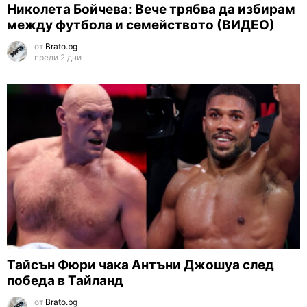
Николета Бойчева: Вече трябва да избирам
между футбола и семейството (ВИДЕО)
от
Brato.bg
преди 2 дни
Тайсън Фюри чака Антъни Джошуа след
победа в Тайланд
от
Brato.bg