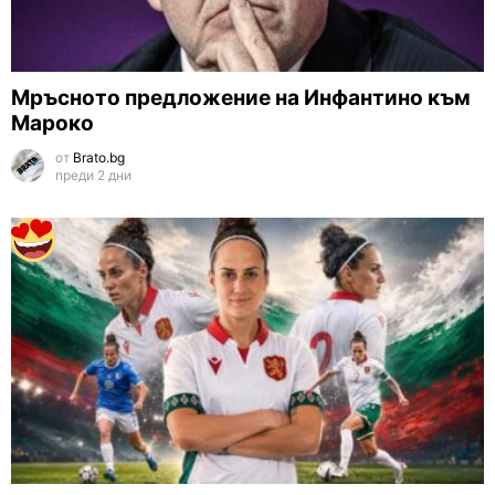
Мръсното предложение на Инфантино към
Мароко
от
Brato.bg
преди 2 дни