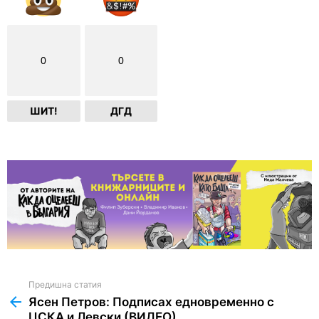
0
0
ШИТ!
ДГД
Предишна статия
See
more
Ясен Петров: Подписах едновременно с
ЦСКА и Левски (ВИДЕО)