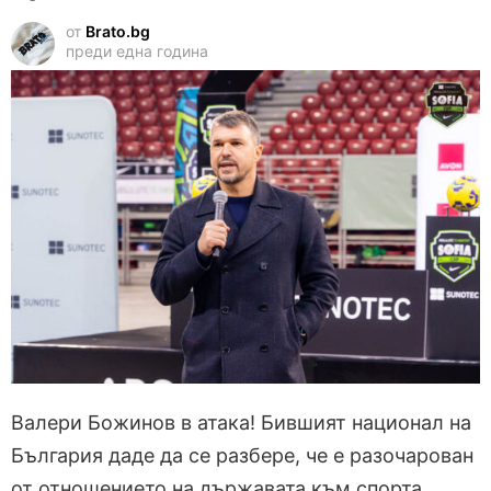
от
Brato.bg
преди една година
Валери Божинов в атака! Бившият национал на
България даде да се разбере, че е разочарован
от отношението на държавата към спорта.