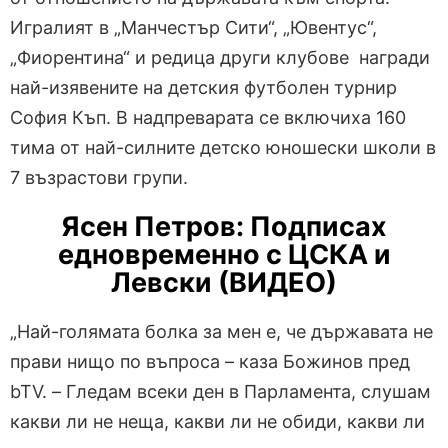
Игралият в „Манчестър Сити“, „Ювентус“,
„Фиорентина“ и редица други клубове награди
най-изявените на детския футболен турнир
София Къп. В надпреварата се включиха 160
тима от най-силните детско юношески школи в
7 възрастови групи.
Ясен Петров: Подписах
едновременно с ЦСКА и
Левски (ВИДЕО)
„Най-голямата болка за мен е, че държавата не
прави нищо по въпроса – каза Божинов пред
bTV. – Гледам всеки ден в Парламента, слушам
какви ли не неща, какви ли не обиди, какви ли