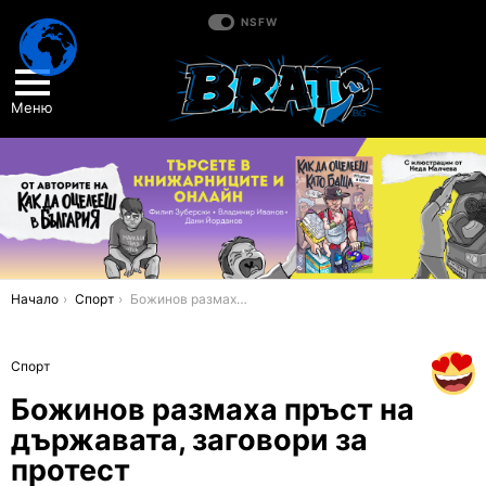
NSFW
Меню
You are here:
Начало
Спорт
Божинов размаха пръст на държавата, заговори за протест
Спорт
Божинов размаха пръст на
държавата, заговори за
протест