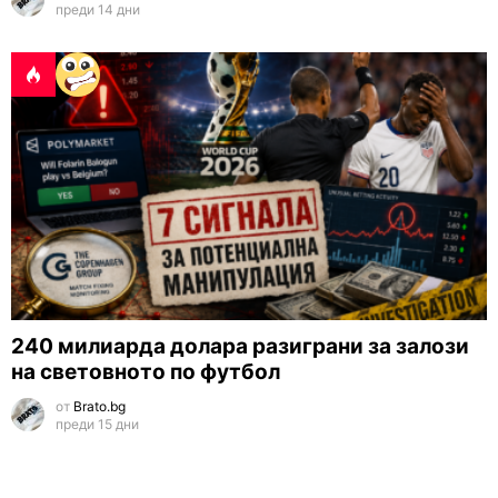
преди 14 дни
240 милиарда долара разиграни за залози
на световното по футбол
от
Brato.bg
преди 15 дни