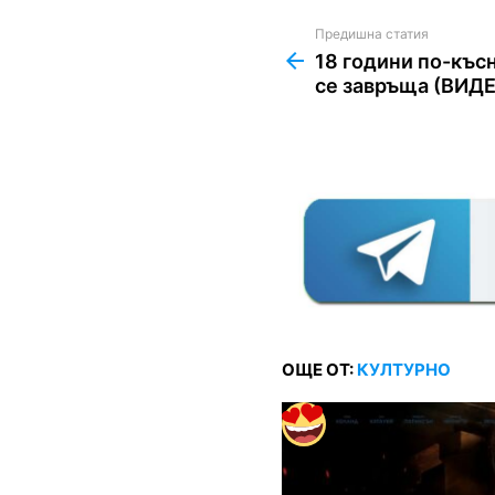
Предишна статия
See
more
18 години по-къс
се завръща (ВИД
ОЩЕ ОТ:
КУЛТУРНО