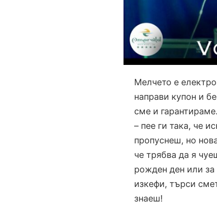
Мелчето е електро
направи купон и бе
сме и гарантираме.
– пее ги така, че 
пропуснеш, но нова
че трябва да я чуе
рожден ден или за 
изкефи, търси смет
знаеш!