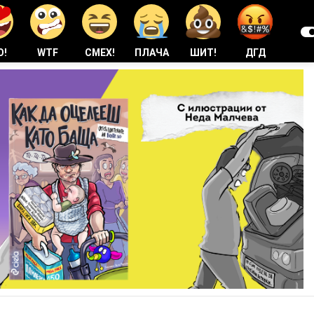
О!
WTF
СМЕХ!
ПЛАЧА
ШИТ!
ДГД