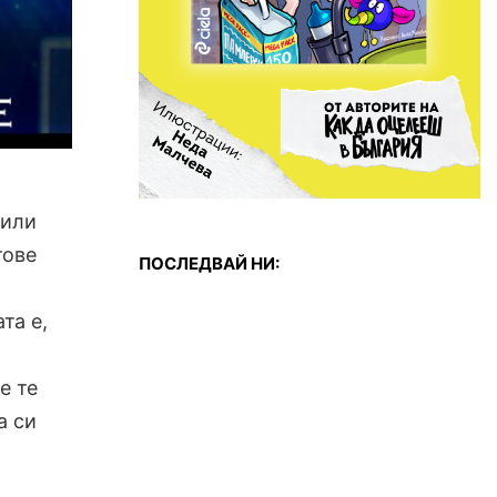
Били
тове
ПОСЛЕДВАЙ НИ:
та е,
е те
а си