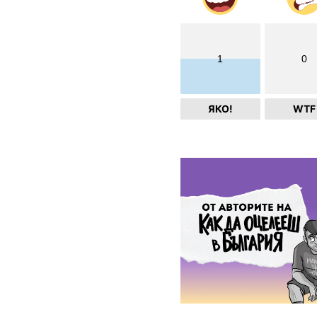
1
0
ЯКО!
WTF