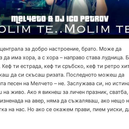
централа за добро настроение, брато. Може да
з да има хора, а с хора – направо става лудница. 
 Кеф ти естрада, кеф ти сръбско, кеф ти ретро хи
искаш да си скъсаш ризата. Последното можеш да
та песен на Мелчето – не. Заслужава си, но истина
ш на живо. Ако я викнеш за личен празник, сватба,
изненада на авер, няма да съжаляваш, ако нещо н
ка на нас. Но ако се окажем прави, пием уиски, д