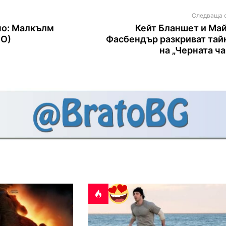
Следваща 
но: Малкълм
Кейт Бланшет и Ма
ЕО)
Фасбендър разкриват тай
на „Черната ча