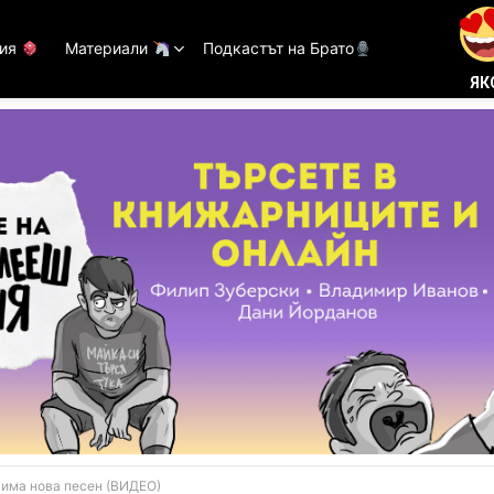
тия
Материали
Подкастът на Брато
ЯК
 има нова песен (ВИДЕО)