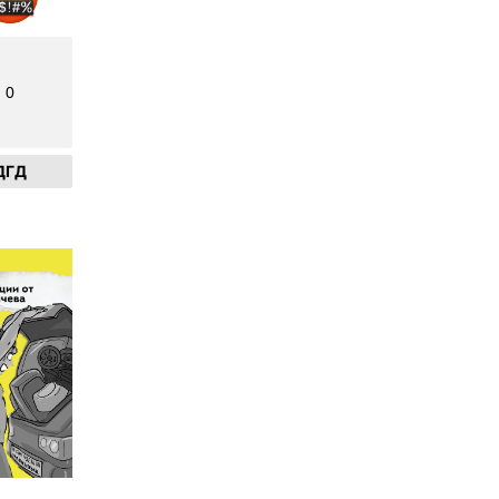
0
ДГД