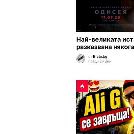
Най-великата ист
разказвана няког
от
Brato.bg
преди 20 дни