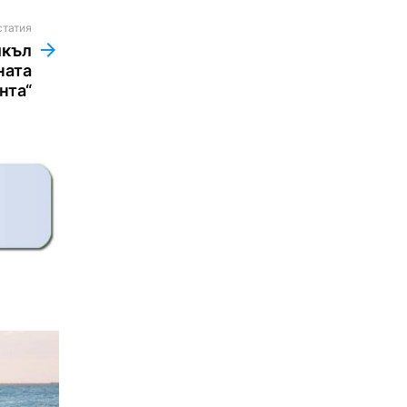
статия
йкъл
ната
нта“