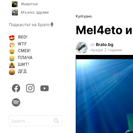
Животни
Мъжко здраве
Културно
Подкастът на Брато
Mel4eto 
ЯКО!
WTF
от
Brato.bg
преди 2 години
СМЕХ!
ПЛАЧА
ШИТ!
ДГД
facebook
instagram
youtube
spotify
Search
for: