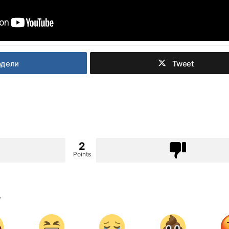
одели
Tweet
2
Points
?