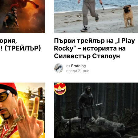
ория,
Първи трейлър на „I Play
а! (ТРЕЙЛЪР)
Rocky“ – историята на
Силвестър Сталоун
от
Brato.bg
преди 21 дни