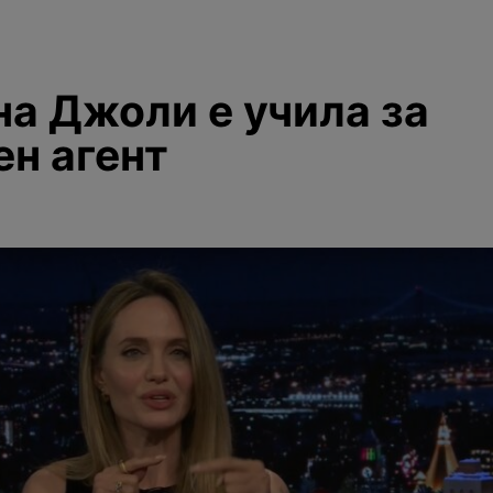
а Джоли е учила за
ен агент