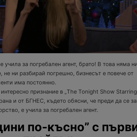
 учила за погребален агент, брато! В това няма 
, не ни разбирай погрешно, бизнесът е повече от
иенти има постоянно.
интересно признание в „The Tonight Show Starring
ирана и от БГНЕС, където обясни, че преди да се з
рство, е учила за погребален агент.
дини по-късно” с първ