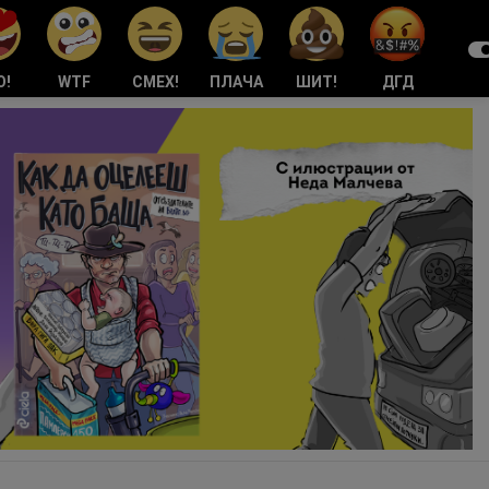
О!
WTF
СМЕХ!
ПЛАЧА
ШИТ!
ДГД