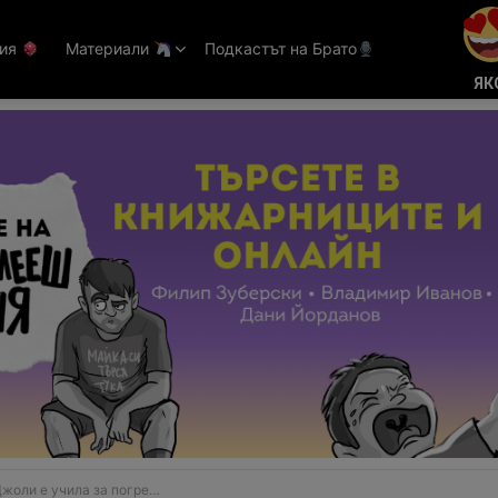
тия
Материали
Подкастът на Брато
ЯК
 е учила за погребален агент