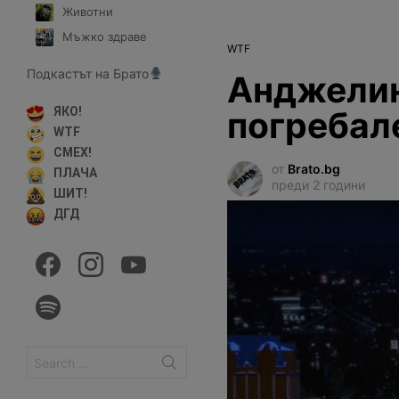
Животни
Мъжко здраве
WTF
Подкастът на Брато
Анджелин
погребал
ЯКО!
WTF
СМЕХ!
от
Brato.bg
ПЛАЧА
преди 2 години
ШИТ!
ДГД
facebook
instagram
youtube
spotify
Search
for: