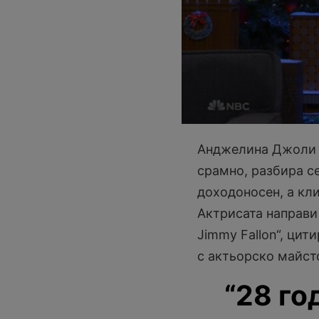
Анджелина Джоли е
срамно, разбира се
доходоносен, а кл
Актрисата направи 
Jimmy Fallon“, цит
с актьорско майсто
“28 го