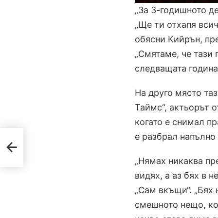
„За 3-годишното де
„Ще ти отхапя всич
обясни Кийрън, пре
„Смятаме, че тази 
следващата година“
На друго място та
Таймс“, актьорът 
когато е снимал пра
е разбрал напълно
„Нямах никаква пре
видях, а аз бях в н
„Сам вкъщи“. „Бях 
смешното нещо, ко