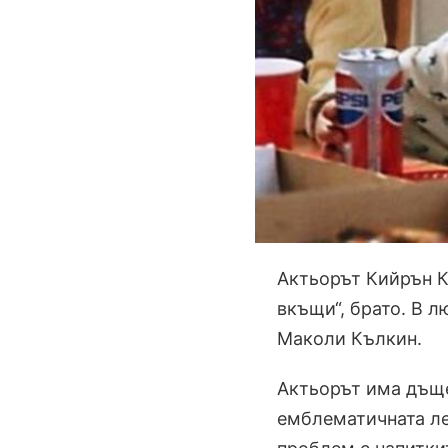
Актьорът Кийрън К
вкъщи“, брато. В 
Маколи Кълкин.
Актьорът има дъщер
емблематичната ле