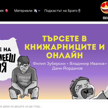
тия
Материали
Подкастът на Брато
ЯК
ава на децата си да гледат „Сам вкъщи“