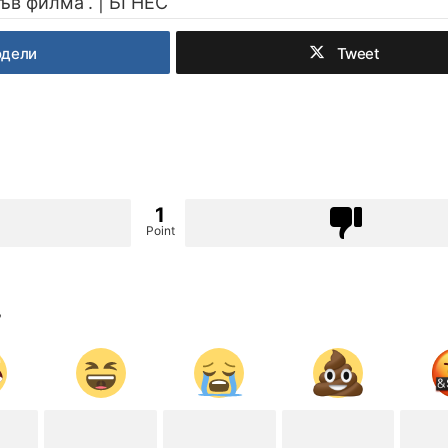
ъв филма“. | БГНЕС
одели
Tweet
1
Point
?