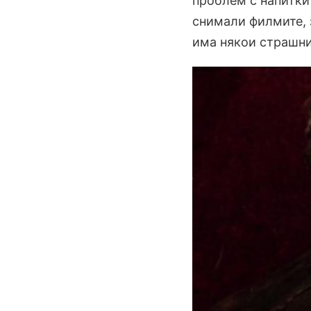
проблем с напиткит
снимали филмите, з
има някои страшни 