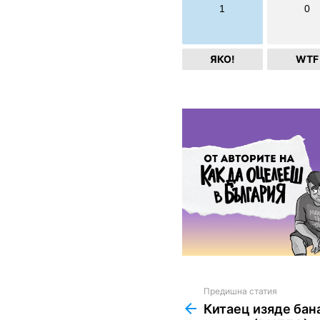
1
0
ЯКО!
WTF
Предишна статия
See
more
Китаец изяде бана