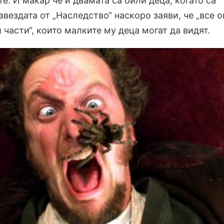
е. И макар че и двамата са били деца, когато са
вездата от „Наследство“ наскоро заяви, че „все 
части“, които малките му деца могат да видят.