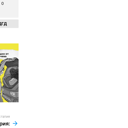
0
ДГД
статия
рия: