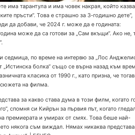
те има тарантула и има човек накрая, който казва
ките пръсти“. Това е страшно за 3-годишно дете“,
ди да добави, че 2024 г. може да е годината:
година може да са готови за „Сам вкъщи“. Ако не, 
.
зи седмица, по време на интервю за „Лос Анджели
от „Истинска болка“ също се върна назад към врем
зничната класика от 1990 г., като призна, че тогав
 сюжета на филма.
дстава за какво става дума в този филм, когато г
его“, спомня си Кийрън за първия път, когато гледа
на премиерата и умирах от смях. Това беше най-
ето някога съм виждал. Нямах никаква представа