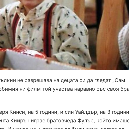
ълкин не разрешава на децата си да гледат „Сам
любимия ни филм той участва наравно със своя бр
я Кинси, на 5 години, и син Уайлдър, на 3 години
нта Кийрън играе братовчеда Фулър, който имаш