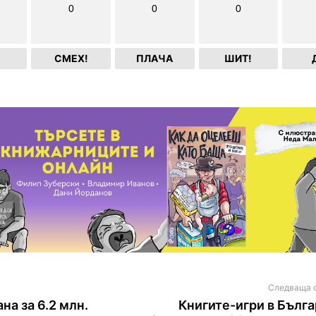
0
0
0
СМЕХ!
ПЛАЧА
ШИТ!
Следваща 
на за 6.2 млн.
Книгите-игри в Бълга