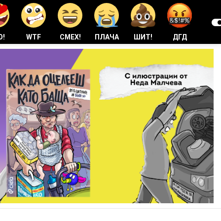
О!
WTF
СМЕХ!
ПЛАЧА
ШИТ!
ДГД