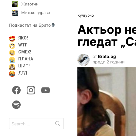
Животни
Мъжко здраве
Културно
Актьор не
Подкастът на Брато
гледат „
ЯКО!
WTF
СМЕХ!
от
Brato.bg
ПЛАЧА
преди 2 години
ШИТ!
ДГД
facebook
instagram
youtube
spotify
Search
for: