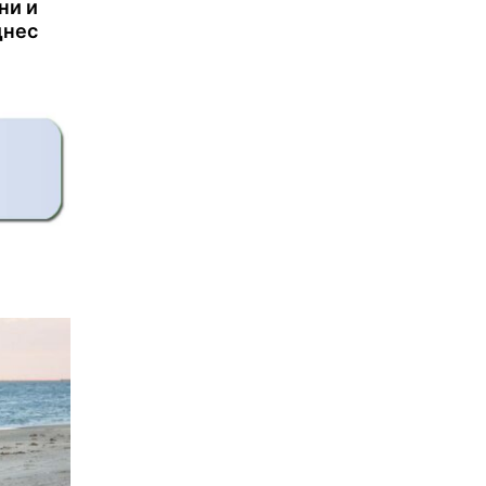
ни и
днес