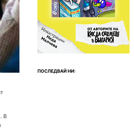
ПОСЛЕДВАЙ НИ:
ат
. В
е