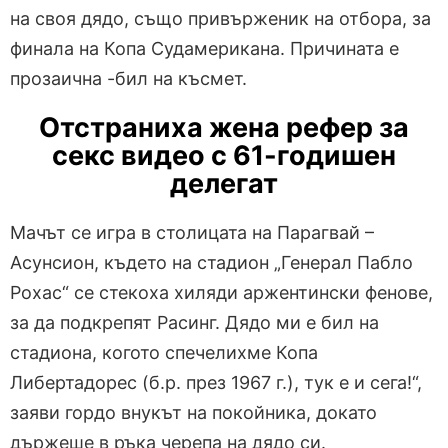
на своя дядо, също привърженик на отбора, за
финала на Копа Судамерикана. Причината е
прозаична -бил на късмет.
Отстраниха жена рефер за
секс видео с 61-годишен
делегат
Мачът се игра в столицата на Парагвай –
Асунсион, където на стадион „Генерал Пабло
Рохас“ се стекоха хиляди аржентински фенове,
за да подкрепят Расинг. Дядо ми е бил на
стадиона, когото спечелихме Копа
Либертадорес (б.р. през 1967 г.), тук е и сега!“,
заяви гордо внукът на покойника, докато
държеше в ръка черепа на дядо си.