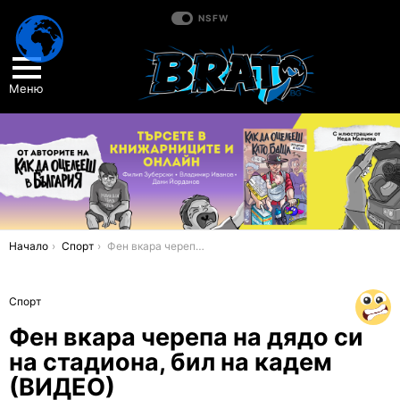
NSFW
Меню
You are here:
Начало
Спорт
Фен вкара черепа на дядо си на стадиона, бил на кадем (ВИДЕО)
Спорт
Фен вкара черепа на дядо си
на стадиона, бил на кадем
(ВИДЕО)