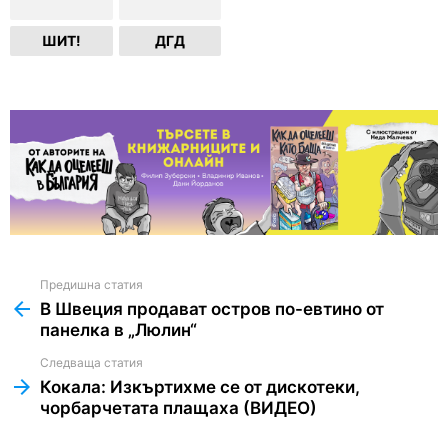
ШИТ!
ДГД
Предишна статия
See
more
В Швеция продават остров по-евтино от
панелка в „Люлин“
Следваща статия
Кокала: Изкъртихме се от дискотеки,
чорбарчетата плащаха (ВИДЕО)