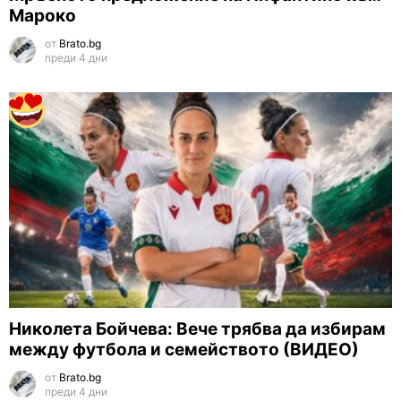
Мароко
от
Brato.bg
преди 4 дни
Николета Бойчева: Вече трябва да избирам
между футбола и семейството (ВИДЕО)
от
Brato.bg
преди 4 дни