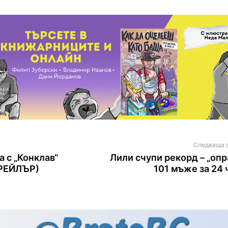
Следваща 
 с „Конклав“
Лили счупи рекорд – „опр
ТРЕЙЛЪР)
101 мъже за 24 