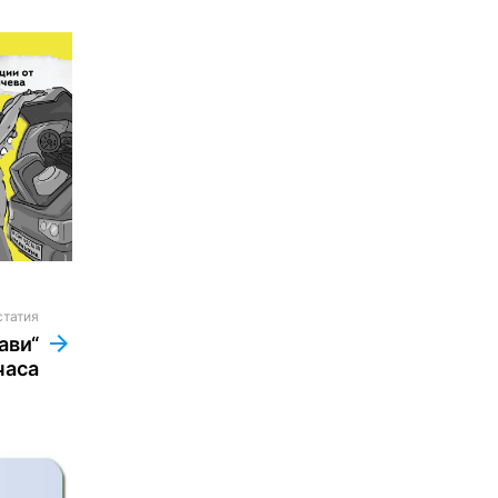
статия
ави“
часа