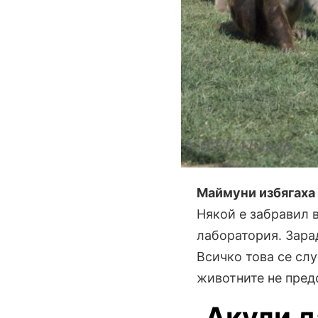
Маймуни избягаха 
Някой е забравил в
лаборатория. Зара
Всичко това се сл
животните не пред
Акули д