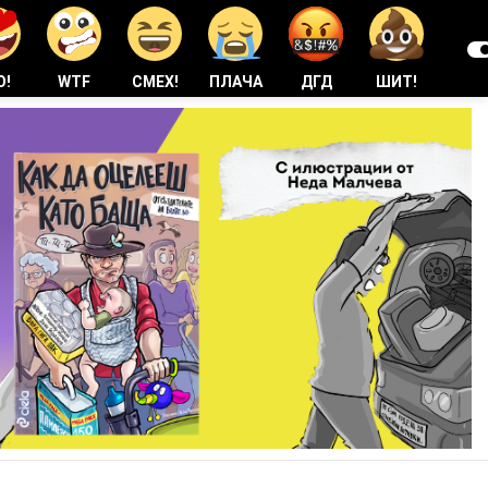
О!
WTF
СМЕХ!
ПЛАЧА
ДГД
ШИТ!