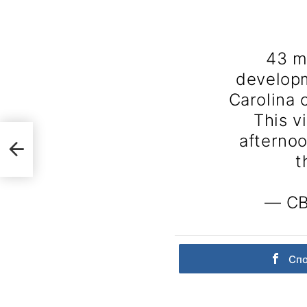
43 m
developm
Carolina 
This v
afterno
ече
t
— CB
Сп