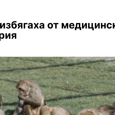
избягаха от медицинс
рия