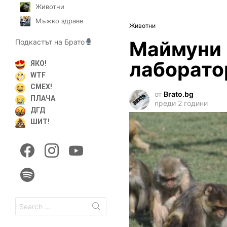
Животни
Мъжко здраве
Животни
Маймуни 
Подкастът на Брато
лаборато
ЯКО!
WTF
СМЕХ!
от
Brato.bg
ПЛАЧА
преди 2 години
ДГД
ШИТ!
facebook
instagram
youtube
spotify
Search
for: