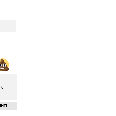
0
ИТ!