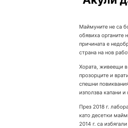
Маймуните не са б
обявиха органите н
причината е недоб
страна на нов рабо
Хората, живеещи в
прозорците и врати
спешни повиквания
използва капани и 
През 2018 г. лабор
като десетки майм
2014 г. са избягали