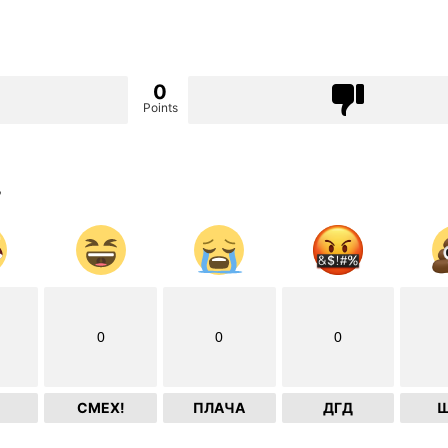
0
Points
?
0
0
0
СМЕХ!
ПЛАЧА
ДГД
Ш