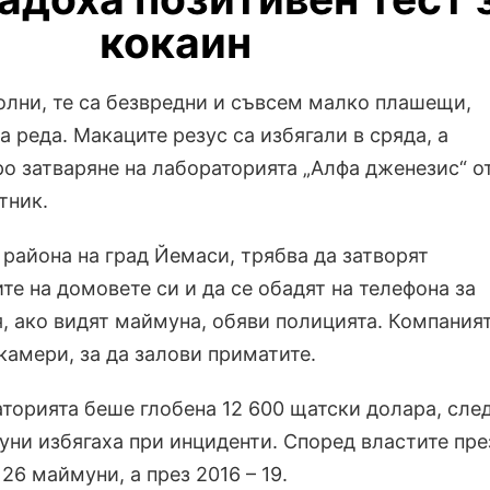
кокаин
олни, те са безвредни и съвсем малко плашещи,
а реда. Макаците резус са избягали в сряда, а
ро затваряне на лабораторията „Алфа дженезис“ о
тник.
 района на град Йемаси, трябва да затворят
те на домовете си и да се обадят на телефона за
, ако видят маймуна, обяви полицията. Компания
камери, за да залови приматите.
аторията беше глобена 12 600 щатски долара, сле
уни избягаха при инциденти. Според властите пре
 26 маймуни, а през 2016 – 19.