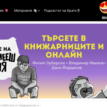
тия
Материали
Подкастът на Брато
ЯК
бягаха от медицинска лаборатория