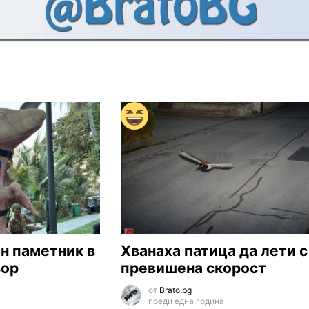
н паметник в
Хванаха патица да лети с
ьор
превишена скорост
от
Brato.bg
преди една година