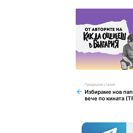
Предишна статия
See
more
Избираме нов папа
вече по кината (