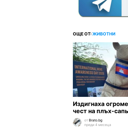
ОЩЕ ОТ:
ЖИВОТНИ
Издигнаха огроме
чест на плъх-сап
от
Brato.bg
преди 4 месеца