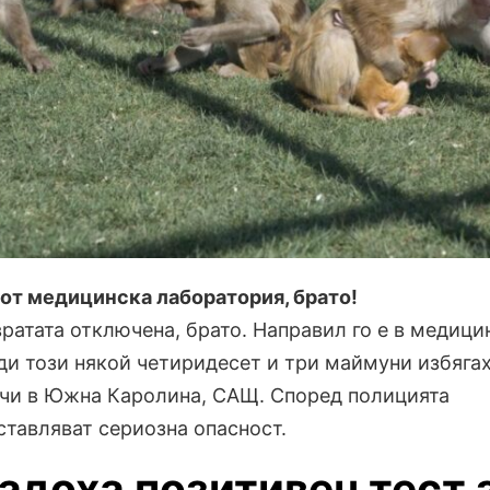
от медицинска лаборатория, брато!
ратата отключена, брато. Направил го е в медици
ди този някой четиридесет и три маймуни избягах
учи в Южна Каролина, САЩ. Според полицията
ставляват сериозна опасност.
адоха позитивен тест 