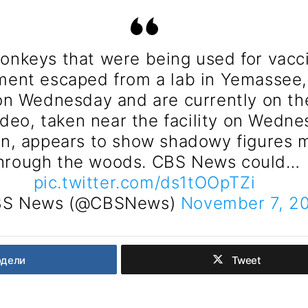
onkeys that were being used for vacc
ent escaped from a lab in Yemassee,
on Wednesday and are currently on th
ideo, taken near the facility on Wedn
on, appears to show shadowy figures 
hrough the woods. CBS News could…
pic.twitter.com/ds1tOOpTZi
S News (@CBSNews)
November 7, 2
одели
Tweet