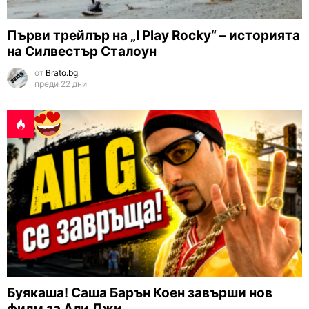
Първи трейлър на „I Play Rocky“ – историята
на Силвестър Сталоун
от
Brato.bg
преди 22 дни
Буякаша! Саша Барън Коен завърши нов
филм за Али Джи