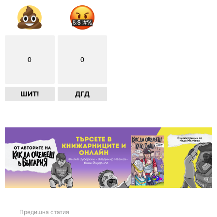
0
0
ШИТ!
ДГД
Предишна статия
See