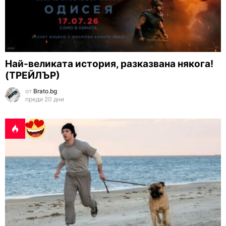
Най-великата история, разказвана някога!
(ТРЕЙЛЪР)
от
Brato.bg
преди 20 дни