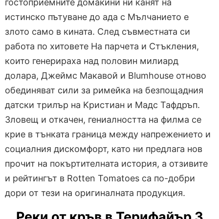
гостоприемните домакини ни канят на
истинско пътуване до ада с Мълчанието е
злото само в кината. След съвместната си
работа по хитовете На парчета и Стъкления,
които генерираха над половин милиард
долара, Джеймс Макавой и Blumhouse отново
обединяват сили за римейка на безпощадния
датски трилър на Kристиан и Мадс Тафдръп.
Зловещ и откачен, гениалността на филма се
крие в тънката граница между напрежението и
социалния дискомфорт, като ни предлага нов
прочит на покъртителната история, а отзивите
и рейтингът в Rotten Tomatoes са по-добри
дори от тези на оригиналната продукция.
Реки от кръв в Терифайър 3