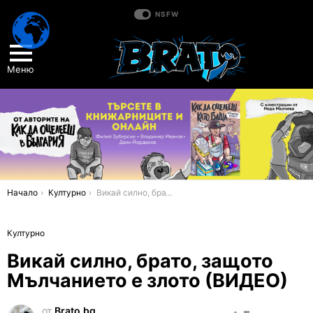
NSFW
Меню
You are here:
Начало
Културно
Викай силно, брато, защото Мълчанието е злото (ВИДЕО)
Културно
Викай силно, брато, защото
Мълчанието е злото (ВИДЕО)
от
Brato.bg