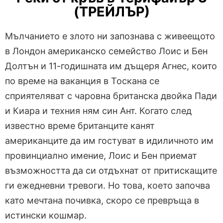
(ТРЕЙЛЪР)
Мълчанието е злото ни запознава с живеещото
в Лондон американско семейство Лоис и Бен
Долтън и 11-годишната им дъщеря Агнес, които
по време на ваканция в Тоскана се
сприятеляват с чаровна британска двойка Пади
и Киaра и техния ням син Ант. Когато след
известно време британците канят
американците да им гостуват в идиличното им
провинциално имение, Лоис и Бен приемат
възможността да си отдъхнат от притискащите
ги ежедневни тревоги. Но това, което започва
като мечтана почивка, скоро се превръща в
истински кошмар.