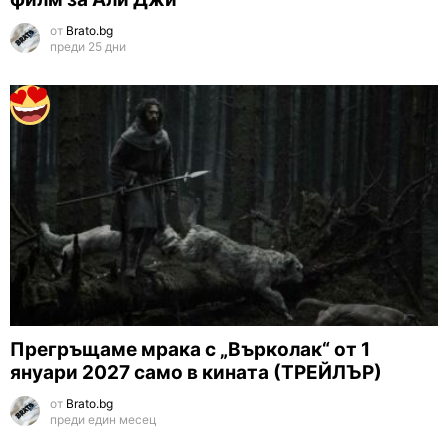
от
Brato.bg
преди 25 дни
Прегръщаме мрака с „Върколак“ от 1
януари 2027 само в кината (ТРЕЙЛЪР)
от
Brato.bg
преди един месец