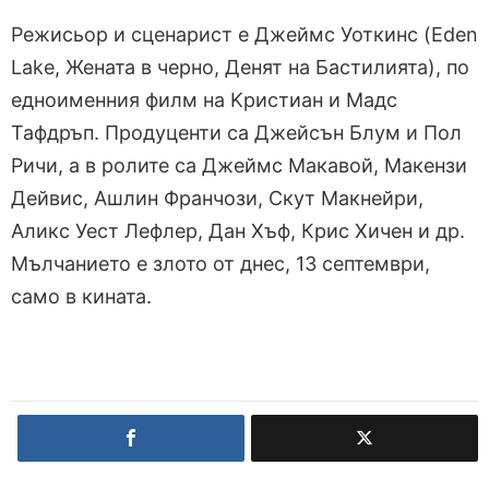
Режисьор и сценарист е Джеймс Уоткинс (Eden
Lake, Жената в черно, Денят на Бастилията), по
едноименния филм на Kристиан и Мадс
Тафдръп. Продуценти са Джейсън Блум и Пол
Ричи, а в ролите са Джеймс Макавой, Макензи
Дейвис, Ашлин Франчози, Скут Макнейри,
Аликс Уест Лефлер, Дан Хъф, Крис Хичен и др.
Мълчанието е злото от днес, 13 септември,
само в кината.