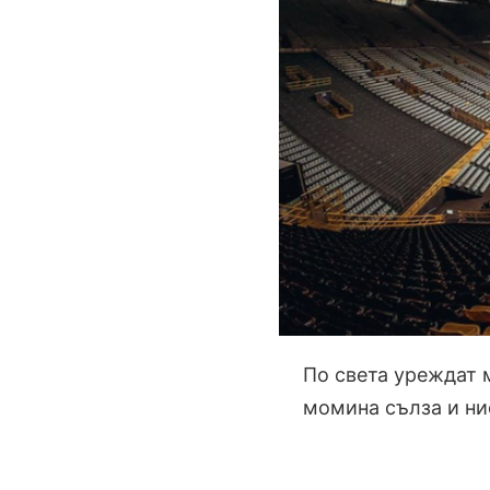
По света уреждат м
момина сълза и ние