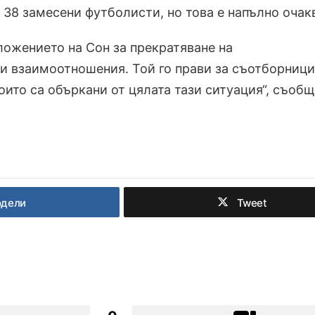
 38 замесени футболисти, но това е напълно очак
ложението на Сон за прекратяване на
и взаимоотношения. Той го прави за съотборници
които са объркани от цялата тази ситуация“, съоб
одели
Tweet