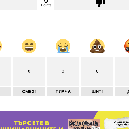
0
Points
?
0
0
0
СМЕХ!
ПЛАЧА
ШИТ!