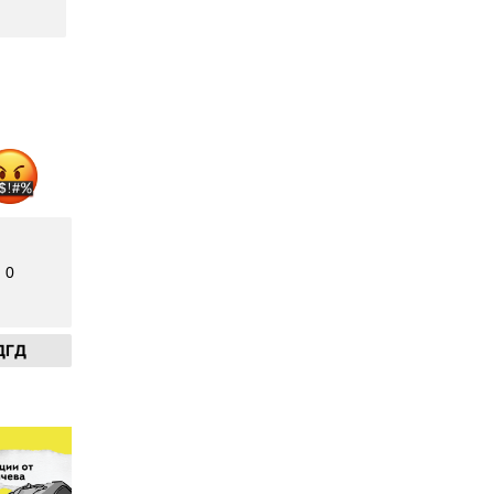
0
ДГД