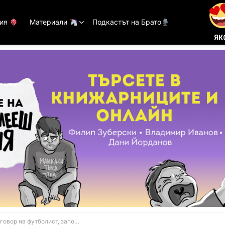
тия
Материали
Подкастът на Брато
ЯК
футболист, заподозрян в уреждане на мачове