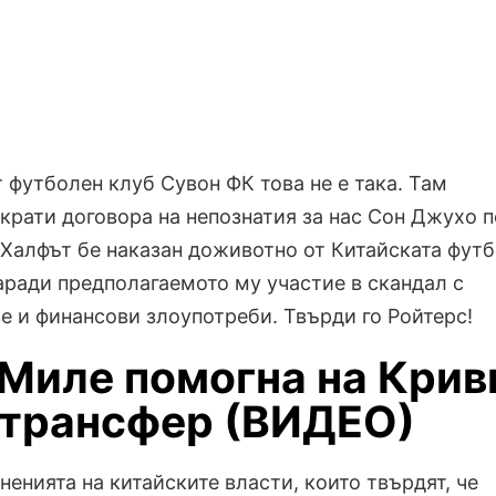
футболен клуб Сувон ФК това не е така. Там
крати договора на непознатия за нас Сон Джухо п
 Халфът бе наказан доживотно от Китайската фут
аради предполагаемото му участие в скандал с
е и финансови злоупотреби. Твърди го Ройтерс!
 Миле помогна на Крив
 трансфер (ВИДЕО)
енията на китайските власти, които твърдят, че