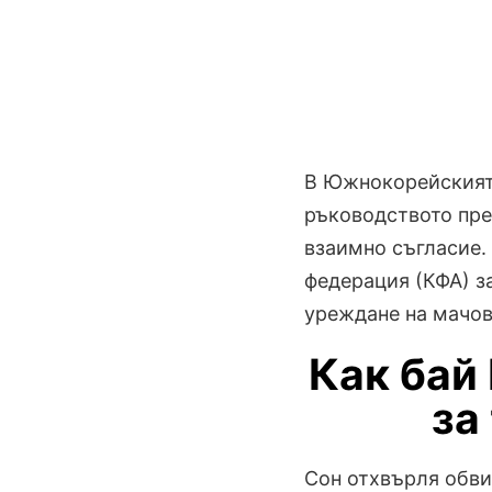
В Южнокорейският 
ръководството пре
взаимно съгласие.
федерация (КФА) з
уреждане на мачов
Как бай
за
Сон отхвърля обвин