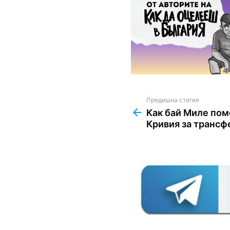
Предишна статия
See
more
Как бай Миле пом
Кривия за трансф