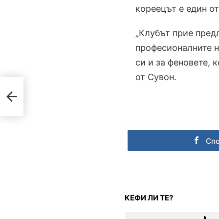
кореецът е един от
„Клубът прие пред
професионалните н
си и за феновете, 
от Сувон.
за
Сп
КЕФИ ЛИ ТЕ?