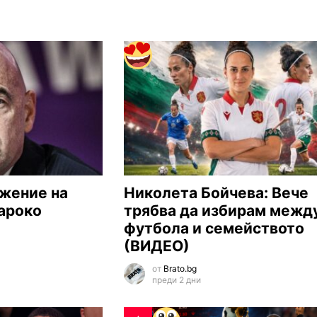
жение на
Николета Бойчева: Вече
ароко
трябва да избирам межд
футбола и семейството
(ВИДЕО)
от
Brato.bg
преди 2 дни