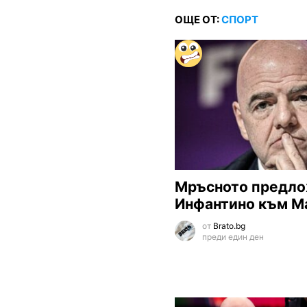
ОЩЕ ОТ:
СПОРТ
Мръсното предло
Инфантино към М
от
Brato.bg
преди един ден