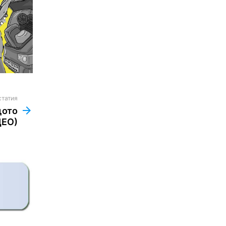
статия
щото
ДЕО)