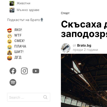
Животни
Мъжко здраве
Спорт
Подкастът на Брато
Скъсаха 
заподозр
ЯКО!
WTF
СМЕХ!
от
Brato.bg
ПЛАЧА
преди 2 години
ШИТ!
ДГД
facebook
instagram
youtube
spotify
Search
for: