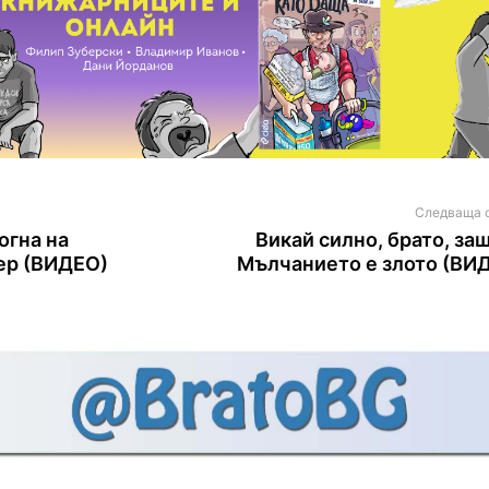
Следваща 
огна на
Викай силно, брато, за
ер (ВИДЕО)
Мълчанието е злото (ВИ