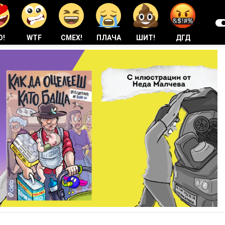
О!
WTF
СМЕХ!
ПЛАЧА
ШИТ!
ДГД