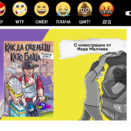
О!
WTF
СМЕХ!
ПЛАЧА
ШИТ!
ДГД