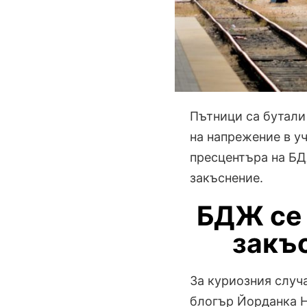
Пътници са бутали
на напрежение в у
пресцентъра на БД
закъснение.
БДЖ се 
закъ
За куриозния случ
блогър Йорданка Н