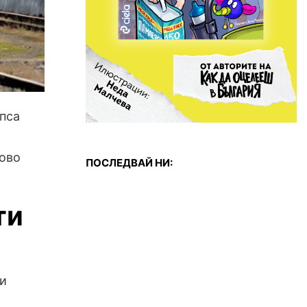
пса
сово
ПОСЛЕДВАЙ НИ:
ти
 и