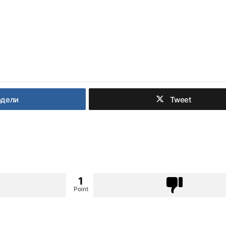
одели
Tweet
1
Point