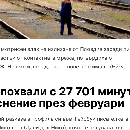
 мотрисен влак на излизане от Пловдив заради ли
частък от контактната мрежа, потвърдиха от
Ж. Не сме изненадани, но поне не е имало 6-7-ча
похвали с 27 701 мину
снение през февруари
ай разказа в профила си във Фейсбук писателката
иколова (Дани дел Нико), която е пътувала във