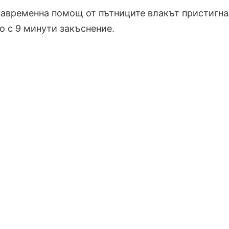
навременна помощ от пътниците влакът пристигна
 с 9 минути закъснение.