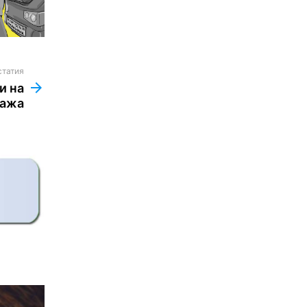
статия
и на
лажа