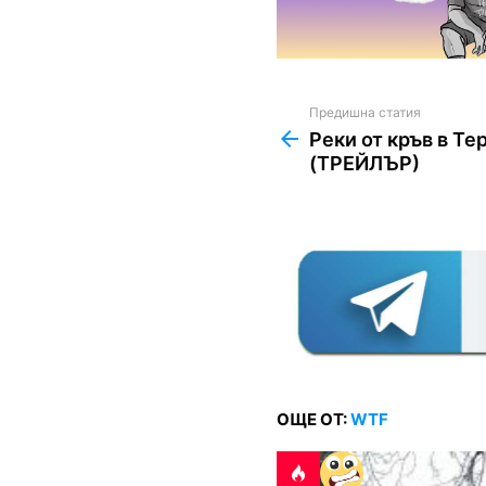
Предишна статия
See
more
Реки от кръв в Те
(ТРЕЙЛЪР)
ОЩЕ ОТ:
WTF