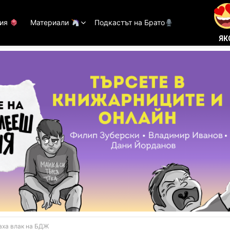
тия
Материали
Подкастът на Брато
ЯК
аха влак на БДЖ