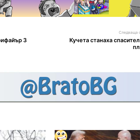
Следваща 
рифайър 3
Кучета станаха спасител
п