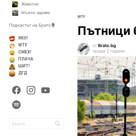
Животни
Мъжко здраве
WTF
Подкастът на Брато
Пътници 
ЯКО!
WTF
от
Brato.bg
преди 2 години
СМЕХ!
ПЛАЧА
ШИТ!
ДГД
facebook
instagram
youtube
spotify
Search
for: