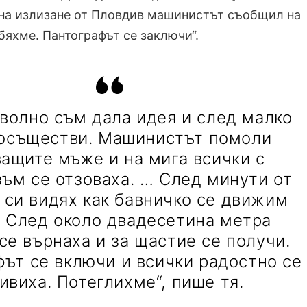
е на излизане от Пловдив машинистът съобщил на
бяхме. Пантографът се заключи“.
еволно съм дала идея и след малко
 осъществи. Машинистът помоли
ащите мъже и на мига всички с
зъм се отзоваха. … След минути от
 си видях как бавничко се движим
. След около двадесетина метра
се върнаха и за щастие се получи.
ът се включи и всички радостно се
ивиха. Потеглихме“, пише тя.