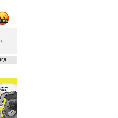
0
ДГД