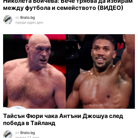
Николета Бойчева: Вече трябва да избирам
между футбола и семейството (ВИДЕО)
от
Brato.bg
преди един ден
Тайсън Фюри чака Антъни Джошуа след
победа в Тайланд
от
Brato.bg
преди 13 дни