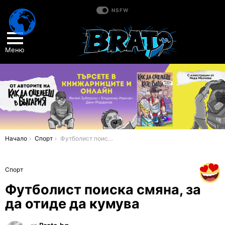
NSFW
Меню
You are here:
Начало
Спорт
Футболист поиска смяна, за да отиде да кумува
Спорт
Футболист поиска смяна, за
да отиде да кумува