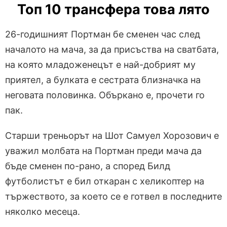
Топ 10 трансфера това лято
26-годишният Портман бе сменен час след
началото на мача, за да присъства на сватбата,
на която младоженецът е най-добрият му
приятел, а булката е сестрата близначка на
неговата половинка. Объркано е, прочети го
пак.
Старши треньорът на Шот Самуел Хорозович е
уважил молбата на Портман преди мача да
бъде сменен по-рано, а според Билд
футболистът е бил откаран с хеликоптер на
тържеството, за което се е готвел в последните
няколко месеца.