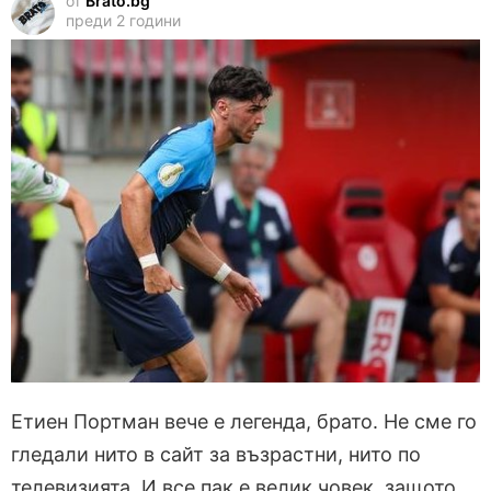
от
Brato.bg
преди 2 години
Етиен Портман вече е легенда, брато. Не сме го
гледали нито в сайт за възрастни, нито по
телевизията. И все пак е велик човек, защото