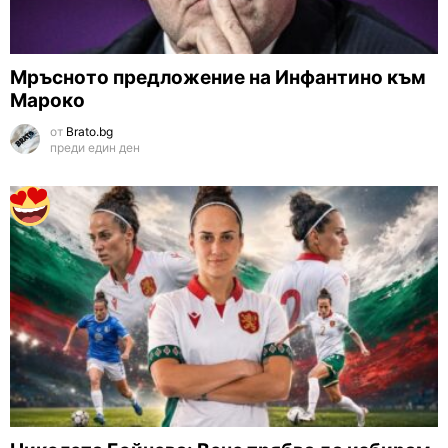
Мръсното предложение на Инфантино към
Мароко
от
Brato.bg
преди един ден