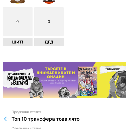
0
0
ШИТ!
ДГД
Предишна статия
See
more
Топ 10 трансфера това лято
Следваща статия