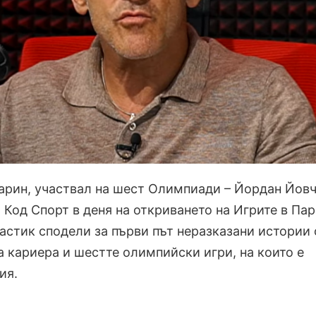
арин, участвал на шест Олимпиади – Йордан Йовч
 Код Спорт в деня на откриването на Игрите в Па
астик сподели за първи път неразказани истории 
а кариера и шестте олимпийски игри, на които е
ия.