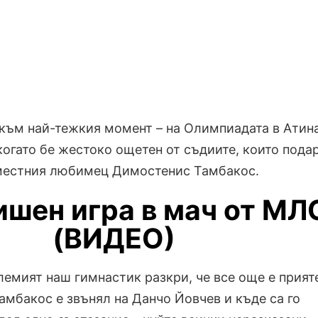
 към най-тежкия момент – на Олимпиадата в Атин
когато бе жестоко ощетен от съдиите, които пода
 местния любимец Димостенис Тамбакос.
ишен игра в мач от МЛ
(ВИДЕО)
лемият наш гимнастик разкри, че все още е прият
Тамбакос е звънял на Данчо Йовчев и къде са го