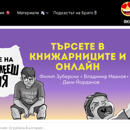
тия
Материали
Подкастът на Брато
ЯК
иха България пред очите на целия свят (ВИДЕО)