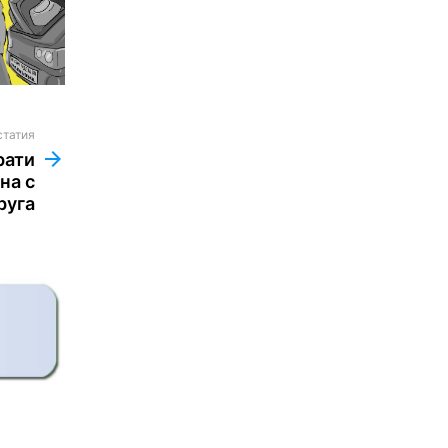
статия
рати
на с
руга