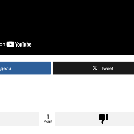
одели
Tweet
1
Point