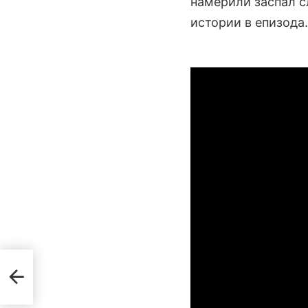
намерили заспал с
истории в епизода.
,
на