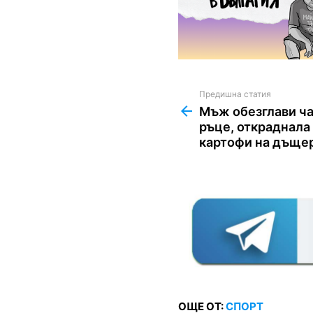
Предишна статия
See
more
Мъж обезглави ча
ръце, откраднал
картофи на дъще
ОЩЕ ОТ:
СПОРТ