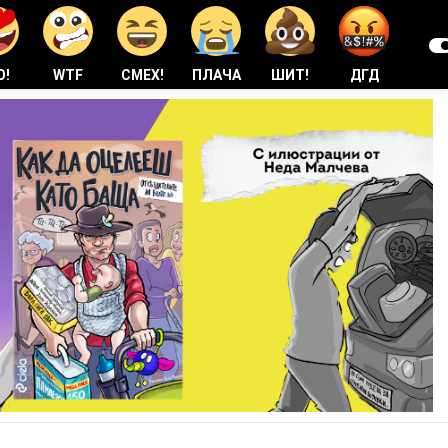
О!
WTF
СМЕХ!
ПЛАЧА
ШИТ!
ДГД