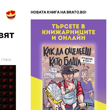
НОВАТА КНИГА НА BRATO.BG!
вят
1
Гласа