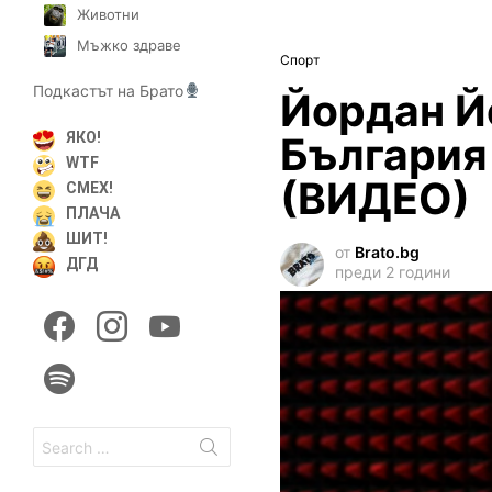
Животни
Мъжко здраве
Спорт
Подкастът на Брато
Йордан Й
България 
ЯКО!
WTF
(ВИДЕО)
СМЕХ!
ПЛАЧА
ШИТ!
от
Brato.bg
ДГД
преди 2 години
facebook
instagram
youtube
spotify
Search
for: