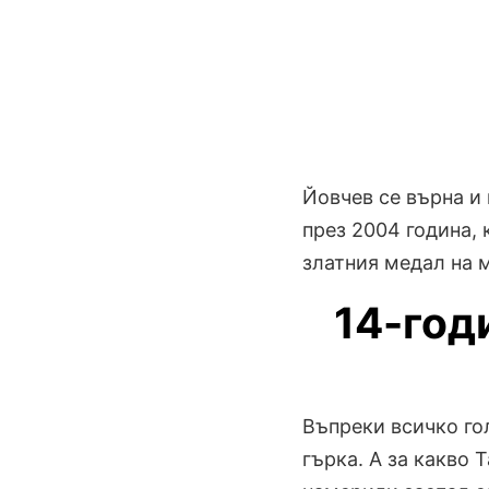
Йовчев се върна и
през 2004 година, 
златния медал на
14-год
Въпреки всичко го
гърка. А за какво 