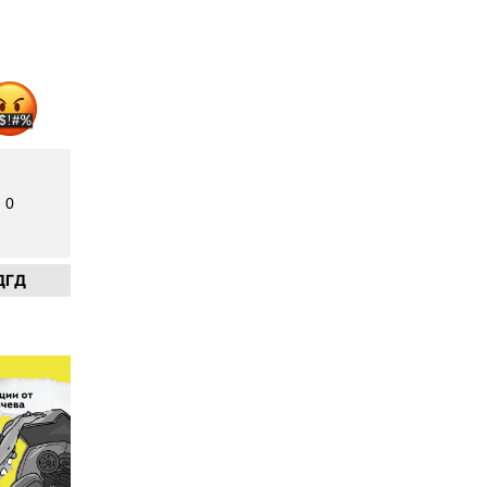
0
ДГД