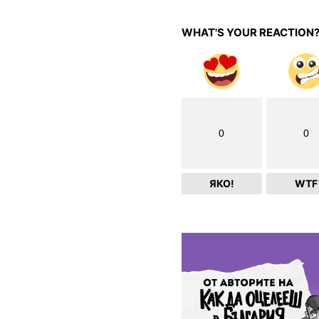
WHAT'S YOUR REACTION
0
0
ЯКО!
WTF