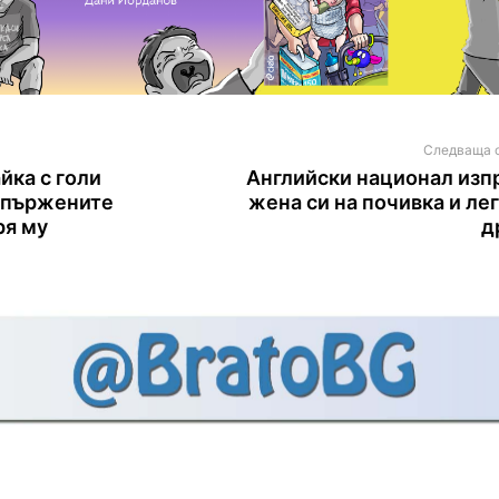
Следваща 
йка с голи
Английски национал изп
а пържените
жена си на почивка и лег
ря му
д