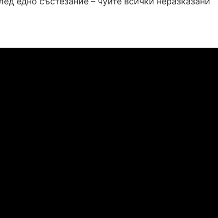
лед едно състезание – чуйте всички неразказани