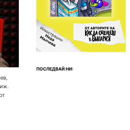
ПОСЛЕДВАЙ НИ:
ев,
риж.
от