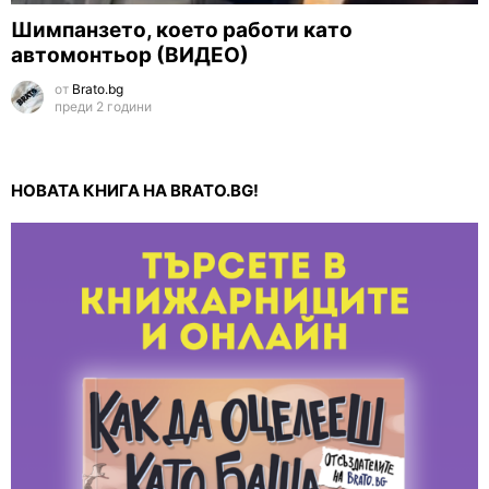
Шимпанзето, което работи като
автомонтьор (ВИДЕО)
от
Brato.bg
преди 2 години
НОВАТА КНИГА НА BRATO.BG!