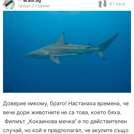
от
Brato.bg
2
Гласа
преди 2 години
Доверие никому, брато! Настанаха времена, че
вече дори животните не са това, което бяха.
Филмът „Кокаинова мечка“ е по действителен
случай, но кой е предполагал, че акулите също