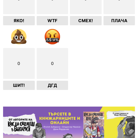
ЯКО!
WTF
СМЕХ!
ПЛАЧА
0
0
ШИТ!
ДГД