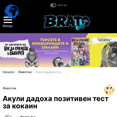
NSFW
Меню
You are here:
Начало
Животни
Акули дадоха позитивен тест за кокаин
Животни
Акули дадоха позитивен тест
за кокаин