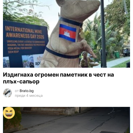
Издигнаха огромен паметник в чест на
плъх-сапьор
от
Brato.bg
преди 4 месеца