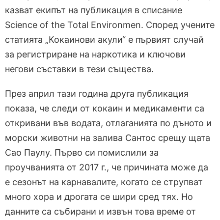
казват екипът на публикация в списание
Science of the Total Environmen. Според учените
статията „Кокаинови акули“ е първият случай
за регистриране на наркотика и ключови
негови съставки в тези същества.
През април тази година друга публикация
показа, че следи от кокаин и медикаменти са
откривани във водата, отлаганията по дъното и
морски животни на залива Сантос срещу щата
Сао Паулу. Първо си помислили за
проучванията от 2017 г., че причината може да
е сезонът на карнавалите, когато се струпват
много хора и дрогата се шири сред тях. Но
данните са събирани и извън това време от