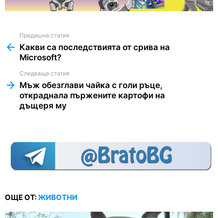
Предишна статия
See
more
Какви са последствията от срива на
Microsoft?
Следваща статия
Мъж обезглави чайка с голи ръце,
откраднала пържените картофи на
дъщеря му
ОЩЕ ОТ:
ЖИВОТНИ