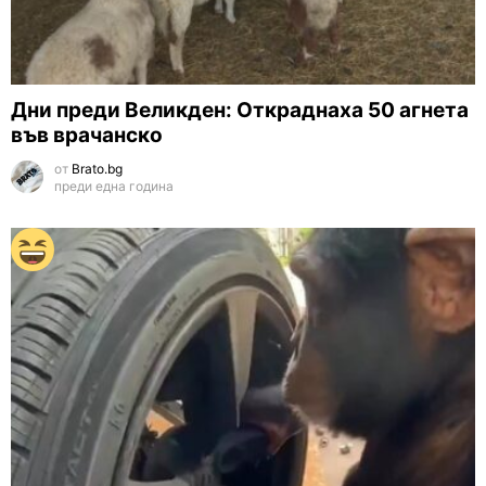
Дни преди Великден: Откраднаха 50 агнета
във врачанско
от
Brato.bg
преди една година