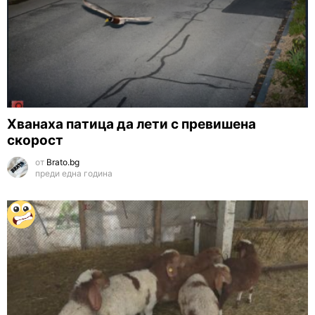
Хванаха патица да лети с превишена
скорост
от
Brato.bg
преди една година