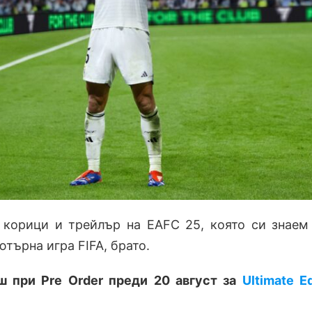
 корици и трейлър на EAFC 25, която си знаем
търна игра FIFA, брато.
 при Pre Order преди 20 август за
Ultimate Ed