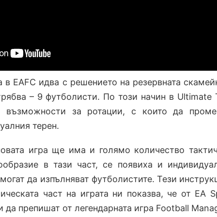
 в EAFC идва с решението на резервната скамей
трябва – 9 футболисти. По този начин в Ultimate
 възможности за ротации, с които да проме
уалния терен.
новата игра ще има и голямо количество такти
ообразие в тази част, се появиха и индивидуа
 могат да изпълняват футболистите. Тези инструк
ическата част на играта ни показва, че от EA S
и да препишат от легендарната игра Football Manag