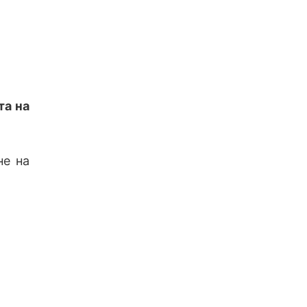
та на
не на