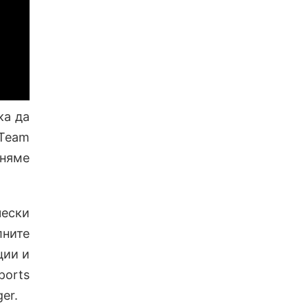
ка да
 Team
няме
чески
лните
ции и
ports
er.