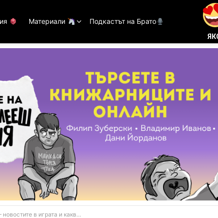
тия
Материали
Подкастът на Брато
ЯК
тите в играта и какво получаваме при Pre Order?