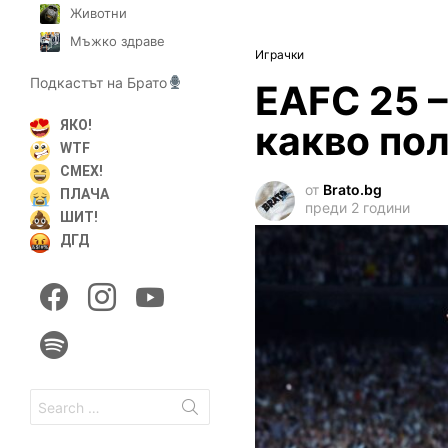
Животни
Мъжко здраве
Играчки
Подкастът на Брато
EAFC 25 –
какво пол
ЯКО!
WTF
СМЕХ!
от
Brato.bg
ПЛАЧА
преди 2 години
ШИТ!
ДГД
facebook
instagram
youtube
spotify
Search
for: