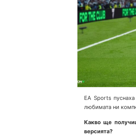
EA Sports пуснаха
любимата ни компю
Какво ще получиш
версията?