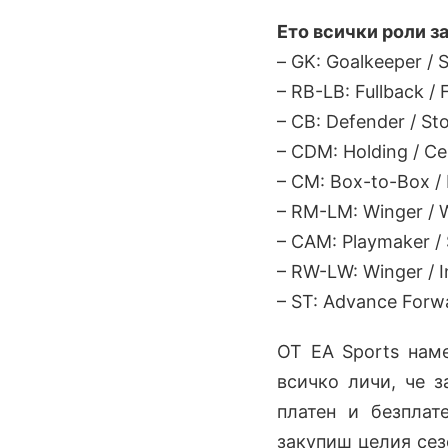
Eто всички роли з
– GK: Goalkeeper /
– RB-LB: Fullback /
– CB: Defender / St
– CDM: Holding / Ce
– CM: Box-to-Box / 
– RM-LM: Winger / W
– CAM: Playmaker / 
– RW-LW: Winger / I
– ST: Advance Forwa
ОТ EA Sports наме
всичко личи, че з
платен и безплат
закупиш целия сез