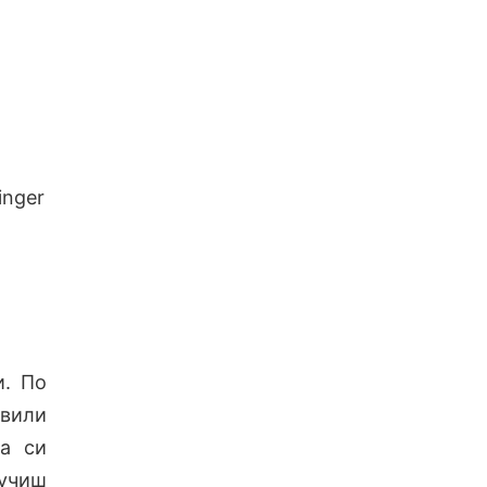
inger
и. По
твили
да си
лучиш