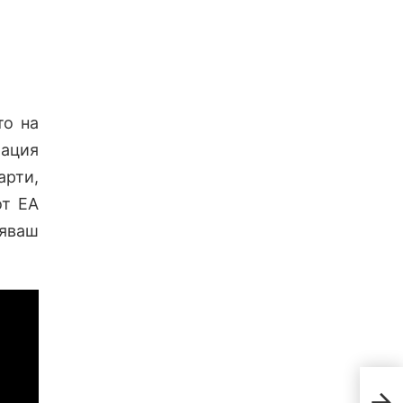
то на
мация
арти,
от EA
яваш
Хва