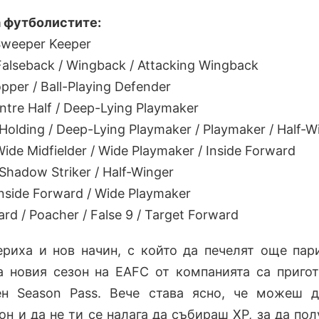
а футболистите:
 Sweeper Keeper
 Falseback / Wingback / Attacking Wingback
opper / Ball-Playing Defender
ntre Half / Deep-Lying Playmaker
Holding / Deep-Lying Playmaker / Playmaker / Half-W
ide Midfielder / Wide Playmaker / Inside Forward
Shadow Striker / Half-Winger
nside Forward / Wide Playmaker
rd / Poacher / False 9 / Target Forward
риха и нов начин, с който да печелят още пар
а новия сезон на EAFC от компанията са приго
ен Season Pass. Вече става ясно, че можеш 
он и да не ти се налага да събираш XP, за да по