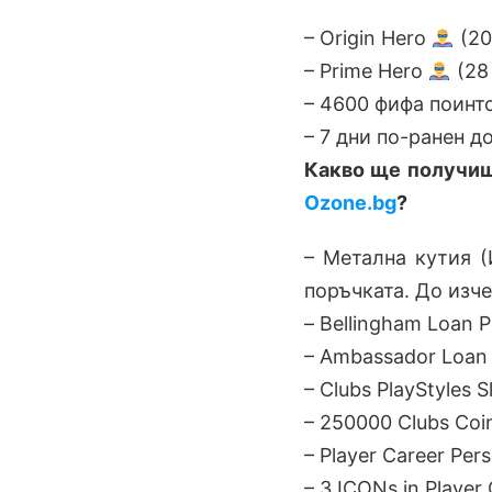
– Origin Hero
(20
– Prime Hero
(28
– 4600 фифа поинт
– 7 дни по-ранен д
Какво ще получиш 
Ozone.bg
?
– Метална кутия (
поръчката. До изче
– Bellingham Loan P
– Ambassador Loan 
– Clubs PlayStyles Sl
– 250000 Clubs Coi
– Player Career Pers
– 3 ICONs in Player 