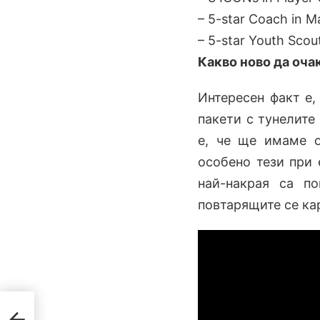
– 5-star Coach in M
– 5-star Youth Scou
Какво ново да оча
Интересен факт е,
пакети с тунелите
е, че ще имаме о
особено тези при 
най-накрая са п
повтарящите се кар