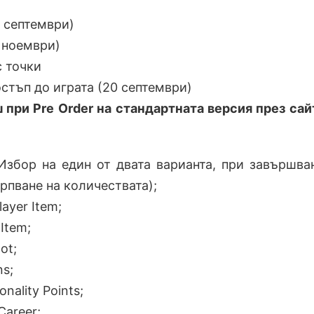
 септември)
 ноември)
с точки
остъп до играта (20 септември)
при Pre Order на стандартната версия през сай
Избор на един от двата варианта, при завършва
рпване на количествата);
layer Item;
Item;
ot;
ns;
onality Points;
Career;