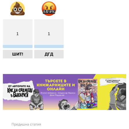
1
1
ШИТ!
ДГД
Предишна статия
See