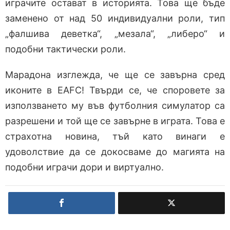
играчите остават в историята. Това ще бъде
заменено от над 50 индивидуални роли, тип
„фалшива деветка“, „мезала“, „либеро“ и
подобни тактически роли.
Марадона изглежда, че ще се завърна сред
иконите в EAFC! Твърди се, че споровете за
използването му във футболния симулатор са
разрешени и той ще се завърне в играта. Това е
страхотна новина, тъй като винаги е
удоволствие да се докосваме до магията на
подобни играчи дори и виртуално.