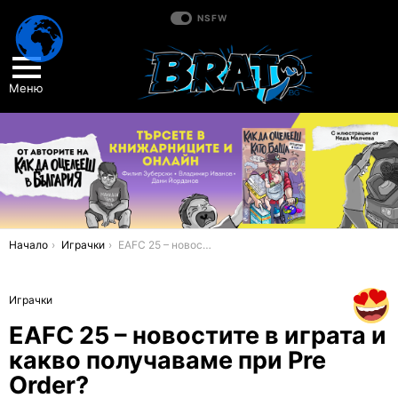
NSFW
Меню
You are here:
Начало
Играчки
EAFC 25 – новостите в играта и какво получаваме при Pre Order?
Играчки
EAFC 25 – новостите в играта и
какво получаваме при Pre
Order?