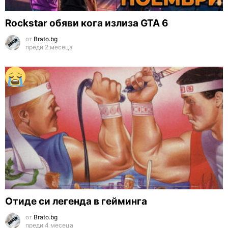
Rockstar обяви кога излиза GTA 6
от
Brato.bg
преди 2 месеца
Отиде си легенда в гейминга
от
Brato.bg
преди 4 месеца