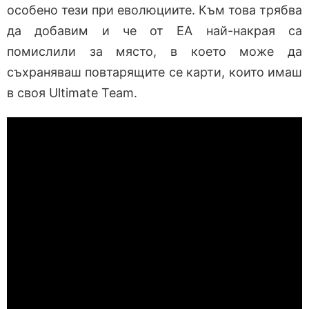
особено тези при еволюциите. Към това трябва
да добавим и че от EA най-накрая са
помислили за място, в което може да
съхраняваш повтарящите се карти, които имаш
в своя Ultimate Team.