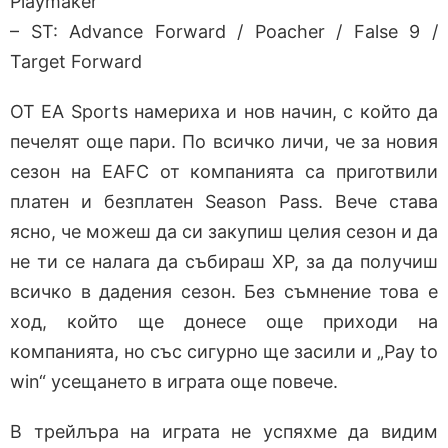
Playmaker
– ST: Advance Forward / Poacher / False 9 /
Target Forward
ОТ EA Sports намериха и нов начин, с който да
печелят още пари. По всичко личи, че за новия
сезон на EAFC от компанията са приготвили
платен и безплатен Season Pass. Вече става
ясно, че можеш да си закупиш целия сезон и да
не ти се налага да събираш XP, за да получиш
всичко в дадения сезон. Без съмнение това е
ход, който ще донесе още приходи на
компанията, но със сигурно ще засили и „Pay to
win“ усещането в играта още повече.
В трейлъра на играта не успяхме да видим