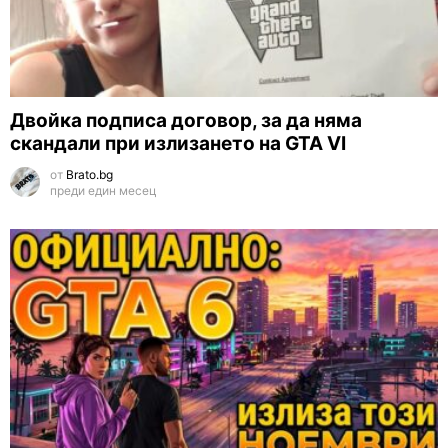
Двойка подписа договор, за да няма
скандали при излизането на GTA VI
от
Brato.bg
преди един месец