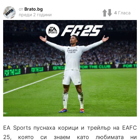
от
Brato.bg
4
Гласа
преди 2 години
EA Sports пуснаха корици и трейлър на EAFC
25, която си знаем като любимата ни