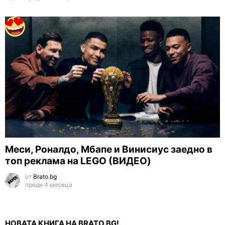
Меси, Роналдо, Мбапе и Винисиус заедно в
топ реклама на LEGO (ВИДЕО)
от
Brato.bg
преди 4 месеца
НОВАТА КНИГА НА BRATO.BG!