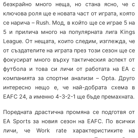
безкрайно много неща, но стана ясно, че с
ключова роля ще е новата част от играта, която
се нарича – Rush. Мод, в който ще се играе 5 на
5 и прилича много на популярната лига Kings
League. От нещата, които следим, изглежда, че
от създателите на играта през този сезон ще се
фокусират много върху тактическия аспект от
футбола и това си личи от работата на ЕА с
компанията за спортни анализи – Opta. Друго
интересно нещо е, че най-добрата схема в
EAFC 24, а именно 4-3-2-1 ще бъде премахната.
Поредната драстична промяна се подготвя от
EA Sports за новия сезон на EAFC. По всички
личи, че Work rate характеристиките на